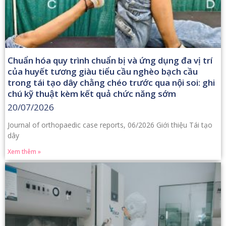
Chuẩn hóa quy trình chuẩn bị và ứng dụng đa vị trí
của huyết tương giàu tiểu cầu nghèo bạch cầu
trong tái tạo dây chằng chéo trước qua nội soi: ghi
chú kỹ thuật kèm kết quả chức năng sớm
20/07/2026
Journal of orthopaedic case reports, 06/2026 Giới thiệu Tái tạo
dây
Xem thêm »