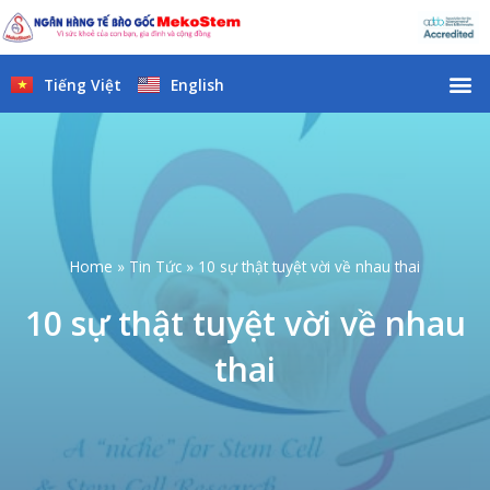
Skip
to
content
M
Tiếng Việt
English
Home
Tin Tức
10 sự thật tuyệt vời về nhau thai
10 sự thật tuyệt vời về nhau
thai