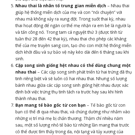
Nhau thai là nhân tố trung gian miễn dịch
– Nhau thai
giúp hệ thống miễn dịch của mẹ và con “nói chuyện” với
nhau mà không xảy ra xung đột. Trong suốt thai kỳ, nhau
thai hoạt động để ngăn cơ thể mẹ nhận ra em bé là người lạ
và tấn công nó. Trong tam cá nguyệt thứ 3 (được tính từ
tuần thứ 28 đến 42 thai kỳ), nhau thai cho phép các kháng
thể của mẹ truyền sang con, tạo cho con một hệ thống miễn
dịch khởi đầu và sự bảo vệ này kéo dài đến 6 tháng sau khi
sinh.
Cặp song sinh giống hệt nhau có thể dùng chung một
nhau thai
– Các cặp song sinh phát triển từ hai trứng đã thụ
tinh riêng biệt và sẽ luôn có hai nhau thai. Nhưng số lượng
bánh nhau giữa các cặp song sinh giống hệt nhau được xác
định bởi việc trứng thụ tinh tách ra trước hay sau khi hình
thành nhau thai.
Bạn mang tế bào gốc từ con bạn
– Tế bào gốc từ con
bạn có thể đi qua nhau thai, và chúng dường như nhắm vào
những vị trí mà mẹ bị chấn thương. Thậm chí nhiều năm
sau, một số lượng nhỏ tế bào từ những lần mang thai trước
có thể được tìm thấy trong da, nội tạng và tủy xương của