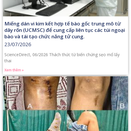
Miếng dán vi kim kết hợp tế bào gốc trung mô từ
dây rốn (UCMSC) để cung cấp liên tục các túi ngoại
bào và tái tạo chức năng tử cung.
23/07/2026
ScienceDirect, 06/2026 Thách thức từ biến chứng sẹo mổ lấy
thai
Xem thêm »