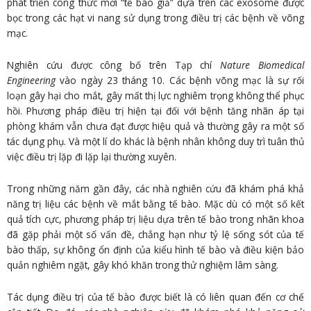
phát triển công thức mới “tế bào giả” dựa trên các exosome được
bọc trong các hạt vi nang sử dụng trong điều trị các bệnh về võng
mạc.
Nghiên cứu được công bố trên Tạp chí
Nature Biomedical
Engineering
vào ngày 23 tháng 10. Các bệnh võng mạc là sự rối
loạn gây hại cho mắt, gây mất thị lực nghiêm trọng không thể phục
hồi. Phương pháp điều trị hiện tại đối với bệnh tăng nhãn áp tại
phòng khám vẫn chưa đạt được hiệu quả và thường gây ra một số
tác dụng phụ. Và một lí do khác là bệnh nhân không duy trì tuân thủ
việc điều trị lặp đi lặp lại thường xuyên.
Trong những năm gần đây, các nhà nghiên cứu đã khám phá khả
năng trị liệu các bệnh về mắt bằng tế bào. Mặc dù có một số kết
quả tích cực, phương pháp trị liệu dựa trên tế bào trong nhãn khoa
đã gặp phải một số vấn đề, chẳng hạn như tỷ lệ sống sót của tế
bào thấp, sự không ổn định của kiểu hình tế bào và điều kiện bảo
quản nghiêm ngặt, gây khó khăn trong thử nghiệm lâm sàng.
Tác dụng điều trị của tế bào được biết là có liên quan đến cơ chế