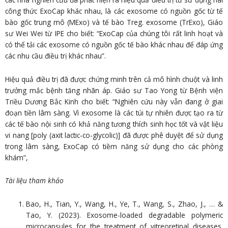
công thức ExoCap khác nhau, là các exosome có nguồn gốc từ tế
bào gốc trung mô (MExo) và tế bào Treg. exosome (TrExo), Giáo
sư Wei Wei từ IPE cho biết: “ExoCap của chúng tôi rất linh hoạt và
có thể tải các exosome có nguồn gốc tế bào khác nhau để đáp ứng
các nhu cầu điều trị khác nhau”.
Hiệu quả điều trị đã được chứng minh trên cả mô hình chuột và linh
trưởng mắc bệnh tăng nhãn áp. Giáo sư Tao Yong từ Bệnh viện
Triều Dương Bắc Kinh cho biết: “Nghiên cứu này vẫn đang ở giai
đoạn tiền lâm sàng. Vì exosome là các túi tự nhiên được tạo ra từ
các tế bào nội sinh có khả năng tương thích sinh học tốt và vật liệu
vi nang [poly (axit lactic-co-glycolic)] đã được phê duyệt để sử dụng
trong lâm sàng, ExoCap có tiềm năng sử dụng cho các phòng
khám”,
Tài liệu tham khảo
Bao, H., Tian, Y., Wang, H., Ye, T., Wang, S., Zhao, J., … &
Tao, Y. (2023). Exosome-loaded degradable polymeric
microcapsules for the treatment of vitreoretinal diseases.