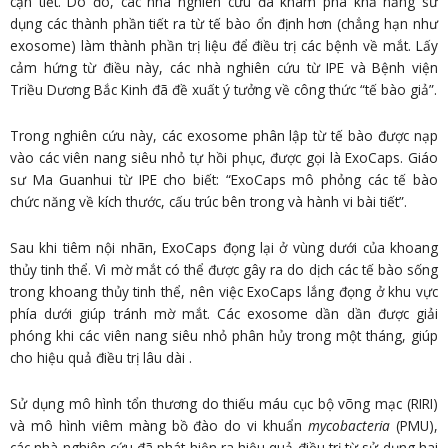
cận tiết. Do đó, các nhà nghiên cứu đã khám phá khả năng sử
dụng các thành phần tiết ra từ tế bào ổn định hơn (chẳng hạn như
exosome) làm thành phần trị liệu để điều trị các bệnh về mắt. Lấy
cảm hứng từ điều này, các nhà nghiên cứu từ IPE và Bệnh viện
Triều Dương Bắc Kinh đã đề xuất ý tưởng về công thức “tế bào giả”.
Trong nghiên cứu này, các exosome phân lập từ tế bào được nạp
vào các viên nang siêu nhỏ tự hồi phục, được gọi là ExoCaps. Giáo
sư Ma Guanhui từ IPE cho biết: “ExoCaps mô phỏng các tế bào
chức năng về kích thước, cấu trúc bên trong và hành vi bài tiết”.
Sau khi tiêm nội nhãn, ExoCaps đọng lại ở vùng dưới của khoang
thủy tinh thể. Vì mờ mắt có thể được gây ra do dịch các tế bào sống
trong khoang thủy tinh thể, nên việc ExoCaps lắng đọng ở khu vực
phía dưới giúp tránh mờ mắt. Các exosome dần dần được giải
phóng khi các viên nang siêu nhỏ phân hủy trong một tháng, giúp
cho hiệu quả điều trị lâu dài .
Sử dụng mô hình tổn thương do thiếu máu cục bộ võng mạc (RIRI)
và mô hình viêm màng bồ đào do vi khuẩn
mycobacteria
(PMU),
các nhà nghiên cứu đã phát hiện ra hiệu quả điều trị từ sử dụng hai