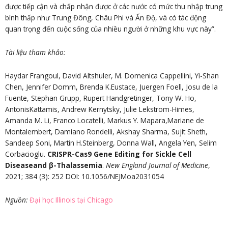
được tiếp cận và chấp nhận được ở các nước có mức thu nhập trung
bình thấp như Trung Đông, Châu Phi và Ấn Độ, và có tác động
quan trọng đến cuộc sống của nhiều người ở những khu vực này”.
Tài liệu tham khảo:
Haydar Frangoul, David Altshuler, M. Domenica Cappellini, Yi-Shan
Chen, Jennifer Domm, Brenda K.Eustace, Juergen Foell, Josu de la
Fuente, Stephan Grupp, Rupert Handgretinger, Tony W. Ho,
AntonisKattamis, Andrew Kernytsky, Julie Lekstrom-Himes,
Amanda M. Li, Franco Locatelli, Markus Y. Mapara,Mariane de
Montalembert, Damiano Rondelli, Akshay Sharma, Sujit Sheth,
Sandeep Soni, Martin H.Steinberg, Donna Wall, Angela Yen, Selim
Corbacioglu.
CRISPR-Cas9 Gene Editing for Sickle Cell
Diseaseand β-Thalassemia
.
New England Journal of Medicine
,
2021; 384 (3): 252 DOI: 10.1056/NEJMoa2031054
Nguồn:
Đại học Illinois tại Chicago