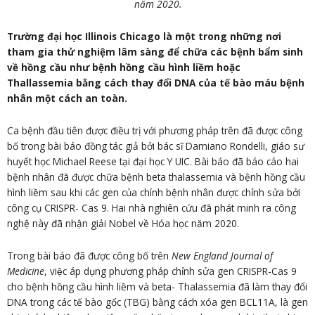
năm 2020.
Trường đại học Illinois Chicago là một trong những nơi
tham gia thử nghiệm lâm sàng để chữa các bệnh bẩm sinh
về hồng cầu như bệnh hồng cầu hình liềm hoặc
Thallassemia bằng cách thay đổi DNA của tế bào máu bệnh
nhân một cách an toàn.
Ca bệnh đầu tiên được điều trị với phương pháp trên đã được công
bố trong bài báo đồng tác giả bởi bác sĩ Damiano Rondelli, giáo sư
huyết học Michael Reese tại đại học Y UIC. Bài báo đã báo cáo hai
bệnh nhân đã được chữa bệnh beta thalassemia và bệnh hồng cầu
hình liềm sau khi các gen của chính bệnh nhân được chỉnh sửa bởi
công cụ CRISPR- Cas 9. Hai nhà nghiên cứu đã phát minh ra công
nghệ này đã nhận giải Nobel về Hóa học năm 2020.
Trong bài báo đã được công bố trên
New England Journal of
Medicine
, việc áp dụng phương pháp chỉnh sửa gen CRISPR-Cas 9
cho bệnh hồng cầu hình liềm và beta- Thalassemia đã làm thay đổi
DNA trong các tế bào gốc (TBG) bằng cách xóa gen BCL11A, là gen