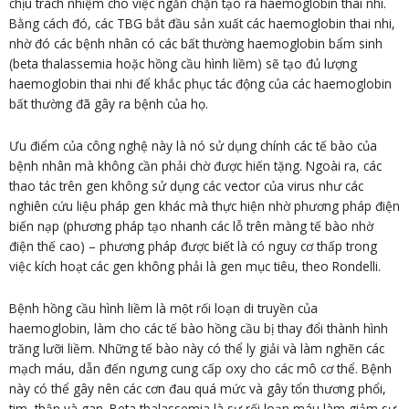
chịu trách nhiệm cho việc ngăn chặn tạo ra haemoglobin thai nhi.
Bằng cách đó, các TBG bắt đầu sản xuất các haemoglobin thai nhi,
nhờ đó các bệnh nhân có các bất thường haemoglobin bẩm sinh
(beta thalassemia hoặc hồng cầu hình liềm) sẽ tạo đủ lượng
haemoglobin thai nhi để khắc phục tác động của các haemoglobin
bất thường đã gây ra bệnh của họ.
Ưu điểm của công nghệ này là nó sử dụng chính các tế bào của
bệnh nhân mà không cần phải chờ được hiến tặng. Ngoài ra, các
thao tác trên gen không sử dụng các vector của virus như các
nghiên cứu liệu pháp gen khác mà thực hiện nhờ phương pháp điện
biến nạp (phương pháp tạo nhanh các lỗ trên màng tế bào nhờ
điện thế cao) – phương pháp được biết là có nguy cơ thấp trong
việc kích hoạt các gen không phải là gen mục tiêu, theo Rondelli.
Bệnh hồng cầu hình liềm là một rối loạn di truyền của
haemoglobin, làm cho các tế bào hồng cầu bị thay đổi thành hình
trăng lưỡi liềm. Những tế bào này có thể ly giải và làm nghẽn các
mạch máu, dẫn đến ngưng cung cấp oxy cho các mô cơ thể. Bệnh
này có thể gây nên các cơn đau quá mức và gây tổn thương phổi,
tim, thận và gan. Beta thalassemia là sự rối loạn máu làm giảm sự