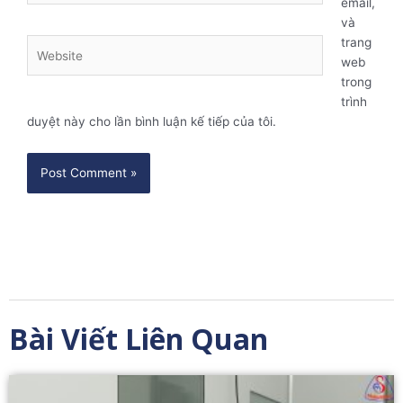
email,
và
trang
Website
web
trong
trình
duyệt này cho lần bình luận kế tiếp của tôi.
Bài Viết Liên Quan