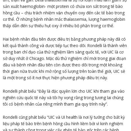
sản xuất haemoglobin- một protein có chứa ion sắt trong tế bào
hồng cầu – chịu trách nhiệm vận chuyển oxy đến các tế bào trong
cơ thể. Ở những bệnh nhân mắc thalassemia, lượng haemoglobin
thấp dẫn đến sự thiếu hụt oxy ở nhiều bộ phận trong cơ thể.
Hai bệnh nhân đầu tiên được điều trị bằng phương pháp này đã có
kết quả thành công và được tiếp tục theo dõi. Rondelli là thành viên
trong ban chỉ đạo của thử nghiệm lâm sàng quốc tế, với UIC là cơ
sở duy nhất ở Chicago. Mặc dù thử nghiệm chỉ mới trong giai đoạn
đầu và bệnh nhân đầu tiên còn được theo dõi trong một khoảng
thời gian nữa trước khi mở rộng số lượng trên toàn thế giới, UIC sẽ
là một trong số ít nơi thực hiện phương pháp điều trị này.
Rondelli phát biểu “Đây là đặc quyền lớn cho UIC khi tham gia vào
nghiên cứu quốc tế này và tôi hy vọng rằng trong tương lai chúng
tôi có bệnh nhân của riêng mình tham gia quy trình này”.
Rondelli cũng phát biểu “UIC và UI health là nơi lý tưởng cho bất kỳ
liệu pháp tế bào trên bệnh hồng cầu hình liềm bởi vì kinh nghiệm
và sự thành công trong việc cấy ghép tế bào gốc trên các bệnh