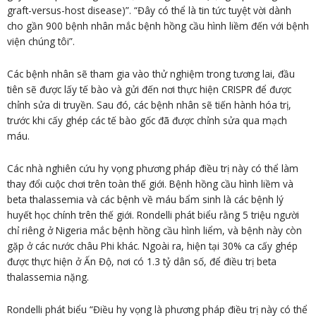
graft-versus-host disease)”. “Đây có thể là tin tức tuyệt vời dành
cho gần 900 bệnh nhân mắc bệnh hồng cầu hình liềm đến với bệnh
viện chúng tôi”.
Các bệnh nhân sẽ tham gia vào thử nghiệm trong tương lai, đầu
tiên sẽ được lấy tế bào và gửi đến nơi thực hiện CRISPR để được
chỉnh sửa di truyền. Sau đó, các bệnh nhân sẽ tiến hành hóa trị,
trước khi cấy ghép các tế bào gốc đã được chỉnh sửa qua mạch
máu.
Các nhà nghiên cứu hy vọng phương pháp điều trị này có thể làm
thay đổi cuộc chơi trên toàn thế giới. Bệnh hồng cầu hình liềm và
beta thalassemia và các bệnh về máu bẩm sinh là các bệnh lý
huyết học chính trên thế giới. Rondelli phát biểu rằng 5 triệu người
chỉ riêng ở Nigeria mắc bệnh hồng cầu hình liểm, và bệnh này còn
gặp ở các nước châu Phi khác. Ngoài ra, hiện tại 30% ca cấy ghép
được thực hiện ở Ấn Độ, nơi có 1.3 tỷ dân số, để điều trị beta
thalassemia nặng.
Rondelli phát biểu “Điều hy vọng là phương pháp điều trị này có thể