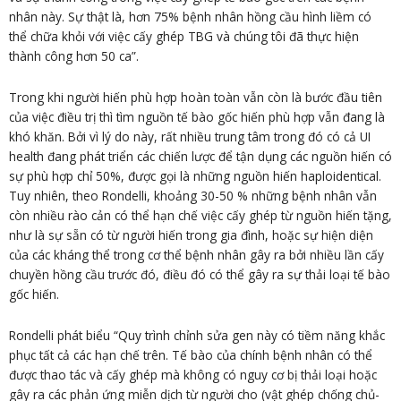
nhân này. Sự thật là, hơn 75% bệnh nhân hồng cầu hình liềm có
thể chữa khỏi với việc cấy ghép TBG và chúng tôi đã thực hiện
thành công hơn 50 ca”.
Trong khi người hiến phù hợp hoàn toàn vẫn còn là bước đầu tiên
của việc điều trị thì tìm nguồn tế bào gốc hiến phù hợp vẫn đang là
khó khăn. Bởi vì lý do này, rất nhiều trung tâm trong đó có cả UI
health đang phát triển các chiến lược để tận dụng các nguồn hiến có
sự phù hợp chỉ 50%, được gọi là những nguồn hiến haploidentical.
Tuy nhiên, theo Rondelli, khoảng 30-50 % những bệnh nhân vẫn
còn nhiều rào cản có thể hạn chế việc cấy ghép từ nguồn hiến tặng,
như là sự sẵn có từ người hiến trong gia đình, hoặc sự hiện diện
của các kháng thể trong cơ thể bệnh nhân gây ra bởi nhiều lần cấy
chuyền hồng cầu trước đó, điều đó có thể gây ra sự thải loại tế bào
gốc hiến.
Rondelli phát biểu “Quy trình chỉnh sửa gen này có tiềm năng khắc
phục tất cả các hạn chế trên. Tế bào của chính bệnh nhân có thể
được thao tác và cấy ghép mà không có nguy cơ bị thải loại hoặc
gây ra các phản ứng miễn dịch từ người cho (vật ghép chống chủ-