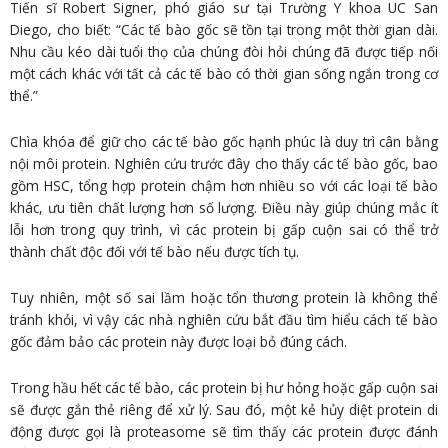
Tiến sĩ Robert Signer, phó giáo sư tại Trường Y khoa UC San
Diego, cho biết: “Các tế bào gốc sẽ tồn tại trong một thời gian dài.
Nhu cầu kéo dài tuổi thọ của chúng đòi hỏi chúng đã được tiếp nối
một cách khác với tất cả các tế bào có thời gian sống ngắn trong cơ
thể.”
Chìa khóa để giữ cho các tế bào gốc hạnh phúc là duy trì cân bằng
nội môi protein. Nghiên cứu trước đây cho thấy các tế bào gốc, bao
gồm HSC, tổng hợp protein chậm hơn nhiều so với các loại tế bào
khác, ưu tiên chất lượng hơn số lượng. Điều này giúp chúng mắc ít
lỗi hơn trong quy trình, vì các protein bị gấp cuộn sai có thể trở
thành chất độc đối với tế bào nếu được tích tụ.
Tuy nhiên, một số sai lầm hoặc tổn thương protein là không thể
tránh khỏi, vì vậy các nhà nghiên cứu bắt đầu tìm hiểu cách tế bào
gốc đảm bảo các protein này được loại bỏ đúng cách.
Trong hầu hết các tế bào, các protein bị hư hỏng hoặc gấp cuộn sai
sẽ được gắn thẻ riêng để xử lý. Sau đó, một kẻ hủy diệt protein di
động được gọi là proteasome sẽ tìm thấy các protein được đánh