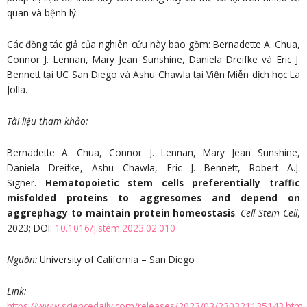
quan và bệnh lý.
Các đồng tác giả của nghiên cứu này bao gồm: Bernadette A. Chua,
Connor J. Lennan, Mary Jean Sunshine, Daniela Dreifke và Eric J.
Bennett tại UC San Diego và Ashu Chawla tại Viện Miễn dịch học La
Jolla.
Tài liệu tham khảo
:
Bernadette A. Chua, Connor J. Lennan, Mary Jean Sunshine,
Daniela Dreifke, Ashu Chawla, Eric J. Bennett, Robert A.J.
Signer.
Hematopoietic stem cells preferentially traffic
misfolded proteins to aggresomes and depend on
aggrephagy to maintain protein homeostasis
.
Cell Stem Cell
,
2023; DOI:
10.1016/j.stem.2023.02.010
Nguồn
:
University of California – San Diego
Link:
https://www.sciencedaily.com/releases/2023/03/230321135143.htm