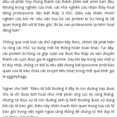
dấu và phân hủy chúng thành các thành phần axit amin ban đầu.
Nhưng trong nghiên cứu mới, các nhà nghiên cứu nhận thấy hoạt
động proteasome đặc biệt thấp ở HSC. Điều này khiến nhóm
nghiên cứu bối rối: nếu việc loại bỏ các protein bị hư hỏng là rất
quan trọng đối với tế bào gốc, thì tại sao proteasome lại kém hoạt
động hơn?
Thông qua một loạt các thử nghiệm tiếp theo, nhóm đã phát hiện
ra rằng các HSC sử dụng một hệ thống hoàn toàn khác. Tại đây,
các protein bị hỏng và gấp cuộn sai được thu thập và vận chuyển
thành các cụm được gọi là aggresome. Sau khi tập trung vào một vị
trí duy nhất, chúng có thể bị tiêu diệt chung bởi lysosome (một bào
quan của tế bào chứa các enzym tiêu hóa) trong một quá trình gọi
là aggrephagy.
Signer cho biết: “Điều rất bất thường ở đây là con đường này được
cho là chỉ được kích hoạt như một phản ứng cực kỳ căng thẳng,
nhưng nó thực sự là con đường sinh lý bình thường được sử dụng
bởi các tế bào gốc. Điều này nhấn mạnh tầm quan trọng của các tế
bào gốc trong việc ngăn ngừa căng thẳng để chúng có thể duy trì