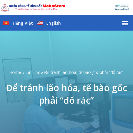
Skip
to
content
M
Tiếng Việt
English
Home
Tin Tức
Để tránh lão hóa, tế bào gốc phải “đổ rác”
Để tránh lão hóa, tế bào gốc
phải “đổ rác”