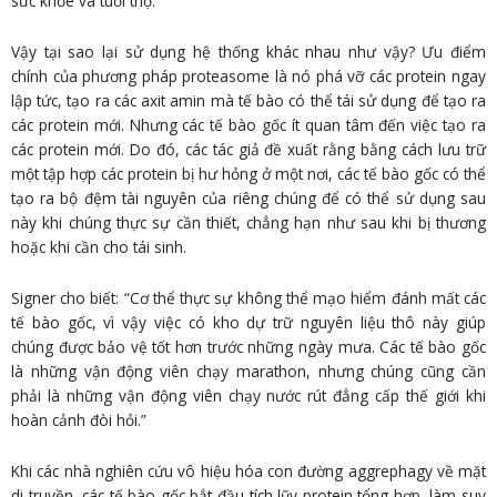
sức khỏe và tuổi thọ.”
Vậy tại sao lại sử dụng hệ thống khác nhau như vậy? Ưu điểm
chính của phương pháp proteasome là nó phá vỡ các protein ngay
lập tức, tạo ra các axit amin mà tế bào có thể tái sử dụng để tạo ra
các protein mới. Nhưng các tế bào gốc ít quan tâm đến việc tạo ra
các protein mới. Do đó, các tác giả đề xuất rằng bằng cách lưu trữ
một tập hợp các protein bị hư hỏng ở một nơi, các tế bào gốc có thể
tạo ra bộ đệm tài nguyên của riêng chúng để có thể sử dụng sau
này khi chúng thực sự cần thiết, chẳng hạn như sau khi bị thương
hoặc khi cần cho tái sinh.
Signer cho biết: “Cơ thể thực sự không thể mạo hiểm đánh mất các
tế bào gốc, vì vậy việc có kho dự trữ nguyên liệu thô này giúp
chúng được bảo vệ tốt hơn trước những ngày mưa. Các tế bào gốc
là những vận động viên chạy marathon, nhưng chúng cũng cần
phải là những vận động viên chạy nước rút đẳng cấp thế giới khi
hoàn cảnh đòi hỏi.”
Khi các nhà nghiên cứu vô hiệu hóa con đường aggrephagy về mặt
di truyền, các tế bào gốc bắt đầu tích lũy protein tổng hợp, làm suy