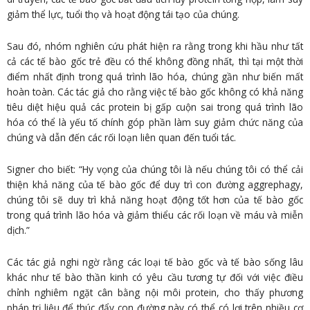
giảm thể lực, tuổi thọ và hoạt động tái tạo của chúng.
Sau đó, nhóm nghiên cứu phát hiện ra rằng trong khi hầu như tất
cả các tế bào gốc trẻ đều có thể không đồng nhất, thì tại một thời
điểm nhất định trong quá trình lão hóa, chúng gần như biến mất
hoàn toàn. Các tác giả cho rằng việc tế bào gốc không có khả năng
tiêu diệt hiệu quả các protein bị gấp cuộn sai trong quá trình lão
hóa có thể là yếu tố chính góp phần làm suy giảm chức năng của
chúng và dẫn đến các rối loạn liên quan đến tuổi tác.
Signer cho biết: “Hy vọng của chúng tôi là nếu chúng tôi có thể cải
thiện khả năng của tế bào gốc để duy trì con đường aggrephagy,
chúng tôi sẽ duy trì khả năng hoạt động tốt hơn của tế bào gốc
trong quá trình lão hóa và giảm thiểu các rối loạn về máu và miễn
dịch.”
Các tác giả nghi ngờ rằng các loại tế bào gốc và tế bào sống lâu
khác như tế bào thần kinh có yêu cầu tương tự đối với việc điều
chỉnh nghiêm ngặt cân bằng nội môi protein, cho thấy phương
pháp trị liệu để thúc đẩy con đường này có thể có lợi trên nhiều cơ