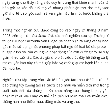
ngày càng cho thấy rằng việc duy trì trạng thái khỏe mạnh của tế
bào gốc sẽ kéo dài tuổi thọ và những phát hiện mới cho thấy việc
giữ cho tế bào gốc sạch sẽ và ngăn nắp là một bước không thể
thiếu.
Trong một nghiên cứu được công bố vào ngày 21 tháng 3 năm
2023 trên tạp chí
Cell Stem Cell
, các nhà nghiên cứu tại Trường Y
thuộc Đại học California San Diego đã phát hiện ra rằng các tế bào
gốc máu sử dụng một phương pháp bất ngờ để loại bỏ các protein
bị gấp cuộn sai của chúng và hoạt động của con đường này sẽ suy
giảm theo tuổi tác. Các tác giả cho biết việc thúc đẩy hệ thống xử lý
rác chuyên biệt này có thể giúp bảo vệ chống lại các bệnh liên quan
đến tuổi tác.
Nghiên cứu tập trung vào các tế bào gốc tạo máu (HSCs), các tế
bào trong tủy xương tạo ra các tế bào máu và miễn dịch mới trong
suốt cuộc đời của chúng ta. Khi chức năng của chúng bị suy yếu
hoặc mất đi, điều này có thể dẫn đến rối loạn máu và miễn dịch,
chẳng hạn như thiếu máu, đông máu và ung thư.