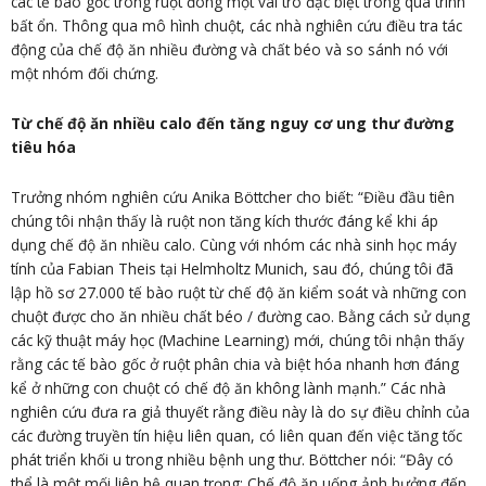
các tế bào gốc trong ruột đóng một vai trò đặc biệt trong quá trình
bất ổn. Thông qua mô hình chuột, các nhà nghiên cứu điều tra tác
động của chế độ ăn nhiều đường và chất béo và so sánh nó với
một nhóm đối chứng.
Từ chế độ ăn nhiều calo đến tăng nguy cơ ung thư đường
tiêu hóa
Trưởng nhóm nghiên cứu Anika Böttcher cho biết: “Điều đầu tiên
chúng tôi nhận thấy là ruột non tăng kích thước đáng kể khi áp
dụng chế độ ăn nhiều calo. Cùng với nhóm các nhà sinh học máy
tính của Fabian Theis tại Helmholtz Munich, sau đó, chúng tôi đã
lập hồ sơ 27.000 tế bào ruột từ chế độ ăn kiểm soát và những con
chuột được cho ăn nhiều chất béo / đường cao. Bằng cách sử dụng
các kỹ thuật máy học (Machine Learning) mới, chúng tôi nhận thấy
rằng các tế bào gốc ở ruột phân chia và biệt hóa nhanh hơn đáng
kể ở những con chuột có chế độ ăn không lành mạnh.” Các nhà
nghiên cứu đưa ra giả thuyết rằng điều này là do sự điều chỉnh của
các đường truyền tín hiệu liên quan, có liên quan đến việc tăng tốc
phát triển khối u trong nhiều bệnh ung thư. Böttcher nói: “Đây có
thể là một mối liên hệ quan trọng: Chế độ ăn uống ảnh hưởng đến