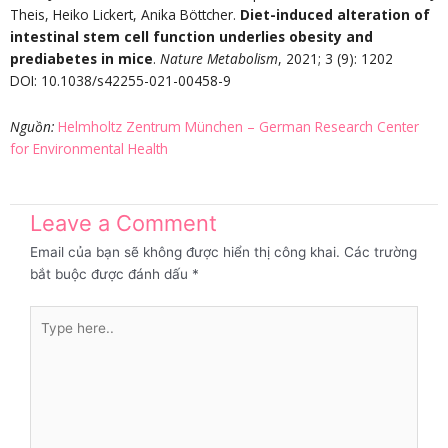
Theis, Heiko Lickert, Anika Böttcher.
Diet-induced alteration of
intestinal stem cell function underlies obesity and
prediabetes in mice
.
Nature Metabolism
, 2021; 3 (9): 1202
DOI: 10.1038/s42255-021-00458-9
Nguồn
:
Helmholtz Zentrum München – German Research Center
for Environmental Health
Leave a Comment
Email của bạn sẽ không được hiển thị công khai.
Các trường
bắt buộc được đánh dấu
*
Type
here..