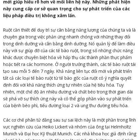
mới giúp hiểu rõ hơn về mối liên hệ này. Những phát hiện
này cung cấp cơ sở quan trọng cho sự phát triển của các
liệu pháp điều trị không xâm lấn.
Ruột cần thiết để duy trì sự cân bằng năng lượng của chúng ta và là
chuyên gia trong việc phản ứng nhanh chóng với những thay đổi
trong dinh dưỡng và cân bằng dinh dưỡng. Nó quản lý để làm điều
này với sự giúp đỡ của các tế bào ruột, trong số những chức năng
khác được chuyên biệt hóa về hấp thụ các thành phần thực phẩm
hoặc tiết ra các hormone. Ở người trưởng thành, các tế bào ruột tái
tạo sau mỗi 5 đến 7 ngày. Khả năng liên tục đổi mới và phát triển
tất cả các loại tế bào ruột từ tế bào gốc của ruột có ý nghĩa quyết
định đối với khả năng thích ứng tự nhiên của hệ tiêu hóa. Tuy
nhiên, một chế độ ăn nhiều đường và chất béo trong thời gian dài
sẽ phá vỡ sự thích ứng này và có thể góp phần vào sự phát triển
của bệnh béo phì, tiểu đường loại 2 và ung thư đường tiêu hóa.
Các cơ chế phân tử đằng sau sự sai lệch này là một phần trong lĩnh
vực nghiên cứu của Heiko Lickert và nhóm của ông tại Helmholtz
Munich và Đại học Kỹ thuật Munich. Các nhà khoa học giả định rằng