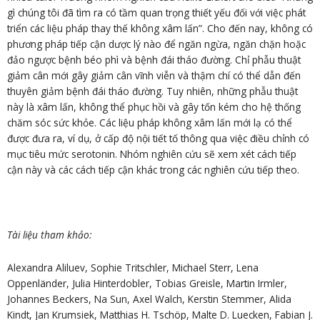
gì chúng tôi đã tìm ra có tầm quan trọng thiết yếu đối với việc phát
triển các liệu pháp thay thế không xâm lấn”. Cho đến nay, không có
phương pháp tiếp cận dược lý nào để ngăn ngừa, ngăn chặn hoặc
đảo ngược bệnh béo phì và bệnh đái tháo đường. Chỉ phẫu thuật
giảm cân mới gây giảm cân vĩnh viễn và thậm chí có thể dẫn đến
thuyên giảm bệnh đái tháo đường. Tuy nhiên, những phẫu thuật
này là xâm lấn, không thể phục hồi và gây tốn kém cho hệ thống
chăm sóc sức khỏe. Các liệu pháp không xâm lấn mới lạ có thể
được đưa ra, ví dụ, ở cấp độ nội tiết tố thông qua việc điều chỉnh có
mục tiêu mức serotonin. Nhóm nghiên cứu sẽ xem xét cách tiếp
cận này và các cách tiếp cận khác trong các nghiên cứu tiếp theo.
Tài liệu tham khảo
:
Alexandra Aliluev, Sophie Tritschler, Michael Sterr, Lena
Oppenländer, Julia Hinterdobler, Tobias Greisle, Martin Irmler,
Johannes Beckers, Na Sun, Axel Walch, Kerstin Stemmer, Alida
Kindt, Jan Krumsiek, Matthias H. Tschöp, Malte D. Luecken, Fabian J.