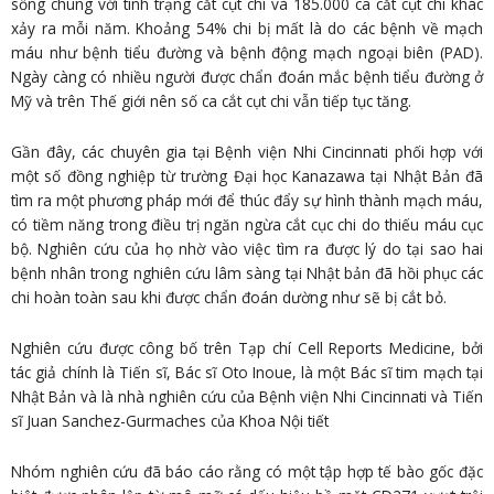
sống chung với tình trạng cắt cụt chi và 185.000 ca cắt cụt chi khác
xảy ra mỗi năm. Khoảng 54% chi bị mất là do các bệnh về mạch
máu như bệnh tiểu đường và bệnh động mạch ngoại biên (PAD).
Ngày càng có nhiều người được chẩn đoán mắc bệnh tiểu đường ở
Mỹ và trên Thế giới nên số ca cắt cụt chi vẫn tiếp tục tăng.
Gần đây, các chuyên gia tại Bệnh viện Nhi Cincinnati phối hợp với
một số đồng nghiệp từ trường Đại học Kanazawa tại Nhật Bản đã
tìm ra một phương pháp mới để thúc đẩy sự hình thành mạch máu,
có tiềm năng trong điều trị ngăn ngừa cắt cục chi do thiếu máu cục
bộ. Nghiên cứu của họ nhờ vào việc tìm ra được lý do tại sao hai
bệnh nhân trong nghiên cứu lâm sàng tại Nhật bản đã hồi phục các
chi hoàn toàn sau khi được chẩn đoán dường như sẽ bị cắt bỏ.
Nghiên cứu được công bố trên Tạp chí Cell Reports Medicine, bởi
tác giả chính là Tiến sĩ, Bác sĩ Oto Inoue, là một Bác sĩ tim mạch tại
Nhật Bản và là nhà nghiên cứu của Bệnh viện Nhi Cincinnati và Tiến
sĩ Juan Sanchez-Gurmaches của Khoa Nội tiết
Nhóm nghiên cứu đã báo cáo rằng có một tập hợp tế bào gốc đặc