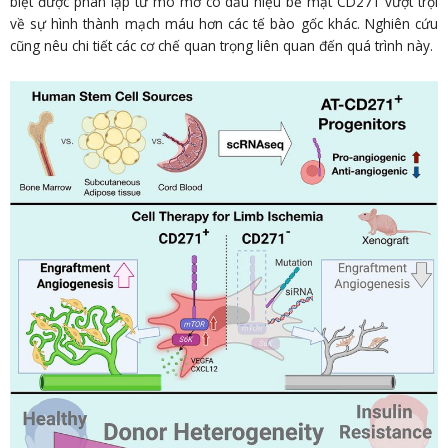
biệt được phân lập từ mô mỡ có dấu hiệu bề mặt CD271 vượt trội
về sự hình thành mạch máu hơn các tế bào gốc khác. Nghiên cứu
cũng nêu chi tiết các cơ chế quan trọng liên quan đến quá trình này.