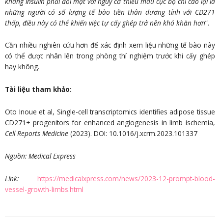
kháng insulin phải đối mặt với nguy cơ thiếu máu cục bộ chi cao lại là
những người có số lượng tế bào tiền thân dương tính với CD271
thấp, điều này có thể khiến việc tự cấy ghép trở nên khó khăn hơn
”.
Cần nhiều nghiên cứu hơn để xác định xem liệu những tế bào này
có thể được nhân lên trong phòng thí nghiệm trước khi cấy ghép
hay không.
Tài liệu tham khảo:
Oto Inoue et al, Single-cell transcriptomics identifies adipose tissue
CD271+ progenitors for enhanced angiogenesis in limb ischemia,
Cell Reports Medicine
(2023). DOI: 10.1016/j.xcrm.2023.101337
Nguồn:
Medical Express
Link:
https://medicalxpress.com/news/2023-12-prompt-blood-
vessel-growth-limbs.html