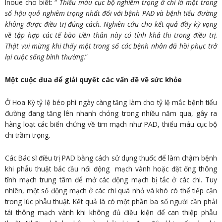
Inoue cho biết: “
Thiếu máu cục bộ nghiêm trọng ở chi là một trong
số hậu quả nghiêm trọng nhất đối với bệnh PAD và bệnh tiểu đường
không được điều trị đúng cách. Nghiên cứu cho kết quả đầy kỳ vọng
về tập hợp các tế bào tiền thân này có tính khả thi trong điều trị.
Thật vui mừng khi thấy một trong số các bệnh nhân đã hồi phục trở
lại cuộc sống bình thường.
”
Một cuộc đua để giải quyết các vấn đề về sức khỏe
Ở Hoa Kỳ tỷ lệ béo phì ngày càng tăng làm cho tỷ lệ mắc bệnh tiểu
đường đang tăng lên nhanh chóng trong nhiều năm qua, gây ra
hàng loạt các biến chứng về tim mạch như PAD, thiếu máu cục bộ
chi trầm trọng.
Các Bác sĩ điều trị PAD bằng cách sử dụng thuốc để làm chậm bệnh
khi phẫu thuật bắc cầu nối động mạch vành hoặc đặt ống thông
tĩnh mạch trung tâm để mở các động mạch bị tắc ở các chi. Tuy
nhiên, một số động mạch ở các chi quá nhỏ và khó có thể tiếp cận
trong lúc phẫu thuật. Kết quả là có một phần ba số người cần phải
tái thông mạch vành khi không đủ điều kiện để can thiệp phẫu