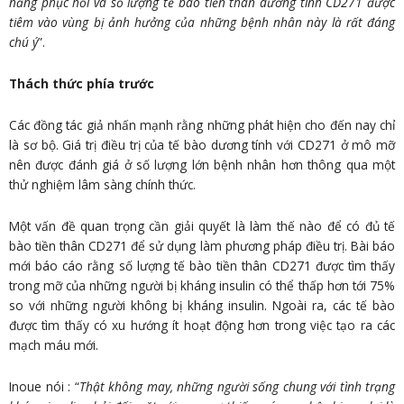
năng phục hồi và số lượng tế bào tiền thân dương tính CD271 được
tiêm vào vùng bị ảnh hưởng của những bệnh nhân này là rất đáng
chú ý
”.
Thách thức phía trước
Các đồng tác giả nhấn mạnh rằng những phát hiện cho đến nay chỉ
là sơ bộ. Giá trị điều trị của tế bào dương tính với CD271 ở mô mỡ
nên được đánh giá ở số lượng lớn bệnh nhân hơn thông qua một
thử nghiệm lâm sàng chính thức.
Một vấn đề quan trọng cần giải quyết là làm thế nào để có đủ tế
bào tiền thân CD271 để sử dụng làm phương pháp điều trị. Bài báo
mới báo cáo rằng số lượng tế bào tiền thân CD271 được tìm thấy
trong mỡ của những người bị kháng insulin có thể thấp hơn tới 75%
so với những người không bị kháng insulin. Ngoài ra, các tế bào
được tìm thấy có xu hướng ít hoạt động hơn trong việc tạo ra các
mạch máu mới.
Inoue nói : “
Thật không may, những người sống chung với tình trạng