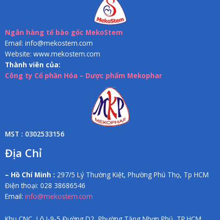
Ngân hàng tế bào gốc MekoStem
Email: info@mekostem.com
Website: www.mekostem.com
Thành viên của:
Công ty Cổ phần Hóa – Dược phẩm Mekophar
MST : 0302533156
Địa Chỉ
– Hồ Chí Minh :
297/5 Lý Thường Kiệt, Phường Phú Thọ, Tp HCM
Điện thoại: 028 38686546
Email:
info@mekostem.com
Khu CNC, Lô I-9-5 Đường D2, Phường Tăng Nhơn Phú, TP.HCM