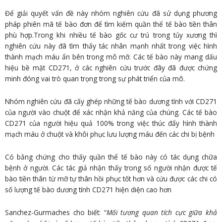
Để giải quyết vấn đề này nhóm nghiên cứu đã sử dụng phương
pháp phiên mã tế bào đơn để tìm kiếm quần thể tế bào tiền thân
phù hợp.Trong khi nhiều tế bào gốc cư trú trong tủy xương thì
nghiên cứu này đã tìm thấy tác nhân mạnh nhất trong việc hình
thành mạch máu ẩn bên trong mô mỡ. Các tế bào này mang dấu
hiệu bề mặt CD271, ở các nghiên cứu trước đây đã được chứng
minh đóng vai trò quan trọng trong sự phát triển của mô.
Nhóm nghiên cứu đã cấy ghép những tế bào dương tính với CD271
của người vào chuột để xác nhận khả năng của chúng. Các tế bào
CD271 của người hiệu quả 100% trong việc thúc đẩy hình thành
mạch máu ở chuột và khôi phục lưu lượng máu đến các chi bị bệnh
Có bằng chứng cho thấy quần thể tế bào này có tác dụng chữa
bệnh ở người. Các tác giả nhận thấy trong số người nhận được tế
bào tiền thân từ mỡ tự thân hồi phục tốt hơn và cứu được các chi có
số lượng tế bào dương tính CD271 hiện diện cao hơn
Sanchez-Gurmaches cho biết: “
Mối tương quan tích cực giữa khả