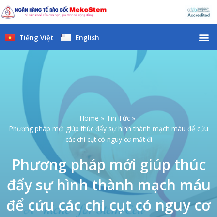
Skip
to
content
M
Tiếng Việt
English
Home
Tin Tức
Phương pháp mới giúp thúc đẩy sự hình thành mạch máu để cứu
các chi cụt có nguy cơ mất đi
Phương pháp mới giúp thúc
đẩy sự hình thành mạch máu
để cứu các chi cụt có nguy cơ