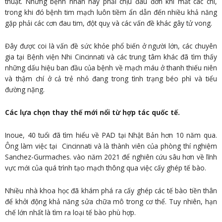
thuật. Những bệnh nhân này phải chịu đau đớn khi mất các chi,
trong khi đó bệnh tim mạch luôn tiềm ẩn dẫn đến nhiều khả năng
gặp phải các cơn đau tim, đột quỵ và các vấn đề khác gây tử vong.
Đây được coi là vấn đề sức khỏe phổ biến ở người lớn, các chuyên
gia tại Bệnh viện Nhi Cincinnati và các trung tâm khác đã tìm thấy
những dấu hiệu ban đầu của bệnh về mạch máu ở thanh thiếu niên
và thậm chí ở cả trẻ nhỏ đang trong tình trạng béo phì và tiểu
đường nặng.
Các lựa chọn thay thế mới nổi từ hợp tác quốc tế.
Inoue, 40 tuổi đã tìm hiểu về PAD tại Nhật Bản hơn 10 năm qua.
Ông làm việc tại Cincinnati và là thành viên của phòng thí nghiệm
Sanchez-Gurmaches. vào năm 2021 để nghiên cứu sâu hơn về lĩnh
vực mới của quá trình tạo mạch thông qua việc cấy ghép tế bào.
Nhiều nhà khoa học đã khám phá ra cấy ghép các tế bào tiền thân
để khởi động khả năng sửa chữa mô trong cơ thể. Tuy nhiên, hạn
chế lớn nhất là tìm ra loại tế bào phù hợp.