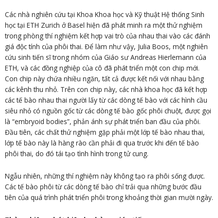
Các nhà nghiên cứu tại Khoa Khoa học và Kỹ thuật Hệ thống Sinh
học tại ETH Zurich ở Basel hiện đã phát minh ra một thử nghiệm
trong phòng thí nghiệm kết hợp vai trò của nhau thai vào các đánh
giá độc tính của phôi thai. Để làm như vậy, Julia Boos, một nghiên
cứu sinh tiến sĩ trong nhóm của Giáo sư Andreas Hierlemann của
ETH, và các đồng nghiệp của cô đã phát triển một con chip mới.
Con chip này chứa nhiều ngăn, tất cả được kết nối với nhau bằng
các kênh thu nhỏ. Trên con chip này, các nhà khoa học đã kết hợp
các tế bào nhau thai người lấy từ các dòng tế bào với các hình cầu
siêu nhỏ có nguồn gốc từ các dòng tế bào gốc phôi chuột, được gọi
là “embryoid bodies”, phản ánh sự phát triển ban đầu của phôi.
Đầu tiên, các chất thử nghiệm gặp phải một lớp tế bào nhau thai,
lớp tế bào này là hàng rào cần phải đi qua trước khi đến tế bào
phôi thai, do đó tái tạo tình hình trong tử cung.
Ngẫu nhiên, những thí nghiệm này không tạo ra phôi sống được.
Các tế bào phôi từ các dòng tế bào chỉ trải qua những bước đầu
tiên của quá trình phát triển phôi trong khoảng thời gian mười ngày.