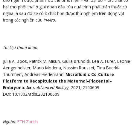
cho ngành dược phẩm. Có thể phát hiện – và loại bỏ – các chất có
hại cho phôi thai ở giai đoạn đầu của quá trình phát triển thuốc có
nghĩa là sau đó sẽ có ít chất hơn được thử nghiệm trên động vật
trong các nghiên cứu
in-vivo.
Tài liệu tham khảo
:
Julia A. Boos, Patrick M. Misun, Giulia Brunoldi, Lea A. Furer, Leonie
Aengenheister, Mario Modena, Nassim Rousset, Tina Buerki‐
Thurnherr, Andreas Hierlemann.
Microfluidic Co‐Culture
Platform to Recapitulate the Maternal–Placental–
Embryonic Axis
.
Advanced Biology
, 2021; 2100609
DOI: 10.1002/adbi.202100609
Nguồn
:
ETH Zurich