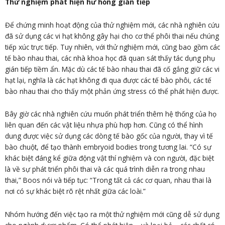
Thử nghiệm phát hiện hư hỏng gián tiếp
Để chứng minh hoạt động của thử nghiệm mới, các nhà nghiên cứu
đã sử dụng các vi hạt không gây hại cho cơ thể phôi thai nếu chúng
tiếp xúc trực tiếp. Tuy nhiên, với thử nghiệm mới, cũng bao gồm các
tế bào nhau thai, các nhà khoa học đã quan sát thấy tác dụng phụ
gián tiếp tiềm ẩn. Mặc dù các tế bào nhau thai đã cố gắng giữ các vi
hạt lại, nghĩa là các hạt không đi qua được các tế bào phôi, các tế
bào nhau thai cho thấy một phản ứng stress có thể phát hiện được.
Bây giờ các nhà nghiên cứu muốn phát triển thêm hệ thống của họ
liên quan đến các vật liệu nhựa phù hợp hơn. Cũng có thể hình
dung được việc sử dụng các dòng tế bào gốc của người, thay vì tế
bào chuột, để tạo thành embryoid bodies trong tương lai. “Có sự
khác biệt đáng kể giữa động vật thí nghiệm và con người, đặc biệt
là về sự phát triển phôi thai và các quá trình diễn ra trong nhau
thai,” Boos nói và tiếp tục: “Trong tất cả các cơ quan, nhau thai là
nơi có sự khác biệt rõ rệt nhất giữa các loài.”
Nhóm hướng đến việc tạo ra một thử nghiệm mới cũng dễ sử dụng