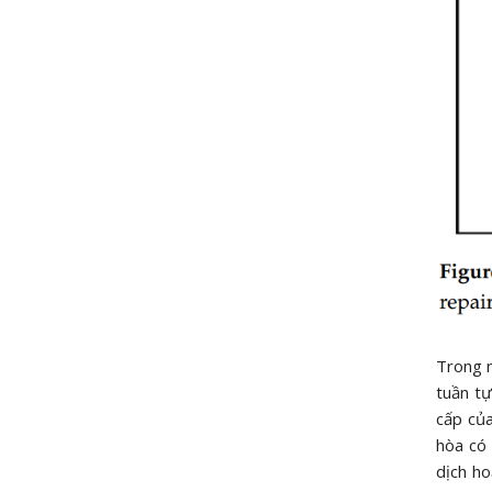
Trong m
tuần tự
cấp của
hòa có 
dịch h