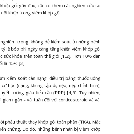
khớp gối gây đau, cần có thêm các nghiên cứu so
 nội khớp trong viêm khớp gối.
 nghiêm trọng, không dễ kiểm soát ở những bệnh
 tỷ lệ béo phì ngày càng tăng khiến viêm khớp gối
c sức khỏe trên toàn thế giới [1,2]. Hơn 10% dân
i là 45% [3].
ồm kiểm soát cân nặng; điều trị bằng thuốc uống
cơ học (nạng, khung tập đi, nẹp, nẹp chỉnh hình);
 huyết tương giàu tiểu cầu (PRP) [4,5]. Tuy nhiên,
gian ngắn – vài tuần đối với corticosteroid và vài
 hỏi phẫu thuật thay khớp gối toàn phần (TKA). Mặc
 biến chứng. Do đó, những bệnh nhân bị viêm khớp