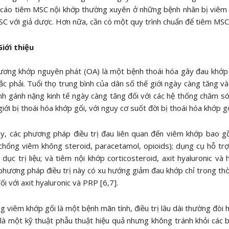
cáo tiêm MSC nội khớp thường xuyên ở những bệnh nhân bị viêm 
C với giả dược. Hơn nữa, cần có một quy trình chuẩn để tiêm MSC
Giới thiệu
ương khớp nguyên phát (OA) là một bệnh thoái hóa gây đau khớp
c phải. Tuổi thọ trung bình của dân số thế giới ngày càng tăng và
nh gánh nặng kinh tế ngày càng tăng đối với các hệ thống chăm só
giới bị thoái hóa khớp gối, với nguy cơ suốt đời bị thoái hóa khớp gố
y, các phương pháp điều trị đau liên quan đến viêm khớp bao g
chống viêm không steroid, paracetamol, opioids); dụng cụ hỗ trợ 
 dục trị liệu; và tiêm nội khớp corticosteroid, axit hyaluronic và
hương pháp điều trị này có xu hướng giảm đau khớp chỉ trong thời 
ối với axit hyaluronic và PRP [6,7].
g viêm khớp gối là một bệnh mãn tính, điều trị lâu dài thường đòi
là một kỹ thuật phẫu thuật hiệu quả nhưng không tránh khỏi các