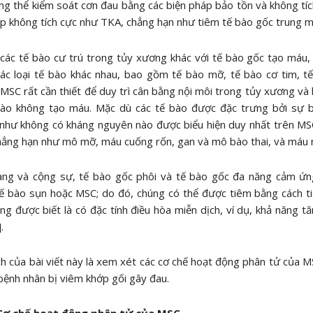
ng thể kiểm soát cơn đau bằng các biện pháp bảo tồn và không tíc
áp không tích cực như TKA, chẳng hạn như tiêm tế bào gốc trung m
các tế bào cư trú trong tủy xương khác với tế bào gốc tạo máu,
ác loại tế bào khác nhau, bao gồm tế bào mỡ, tế bào cơ tim, tế
MSC rất cần thiết để duy trì cân bằng nội môi trong tủy xương và
bào không tạo máu. Mặc dù các tế bào được đặc trưng bởi sự b
như không có kháng nguyên nào được biểu hiện duy nhất trên M
hẳng hạn như mô mỡ, máu cuống rốn, gan và mô bào thai, và máu ng
ang và cộng sự, tế bào gốc phôi và tế bào gốc đa năng cảm ứng 
tế bào sụn hoặc MSC; do đó, chúng có thể được tiêm bằng cách t
g được biết là có đặc tính điều hòa miễn dịch, ví dụ, khả năng 
.
h của bài viết này là xem xét các cơ chế hoạt động phân tử của M
ệnh nhân bị viêm khớp gối gây đau.