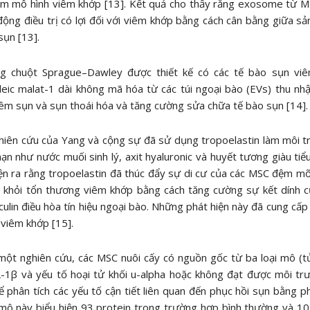
àm mô hình viêm khớp [13]. Kết quả cho thấy rằng exosome từ M
động điều trị có lợi đối với viêm khớp bằng cách cân bằng giữa s
sụn [13].
g chuột Sprague–Dawley được thiết kế có các tế bào sụn viêm
leic malat-1 dài không mã hóa từ các túi ngoại bào (EVs) thu n
êm sụn và sụn thoái hóa và tăng cường sửa chữa tế bào sụn [14].
iên cứu của Yang và cộng sự đã sử dụng tropoelastin làm môi tr
ạn như nước muối sinh lý, axit hyaluronic và huyết tương giàu tiể
ện ra rằng tropoelastin đã thúc đẩy sự di cư của các MSC đệm 
 khỏi tổn thương viêm khớp bằng cách tăng cường sự kết dính c
culin điều hòa tín hiệu ngoại bào. Những phát hiện này đã cung cấ
ị viêm khớp [15].
một nghiên cứu, các MSC nuôi cấy có nguồn gốc từ ba loại mô (
L-1β và yếu tố hoại tử khối u-alpha hoặc không đạt được môi tr
 phân tích các yếu tố cận tiết liên quan đến phục hồi sụn bằng
mô này biểu hiện 93 protein trong trường hợp bình thường và 10