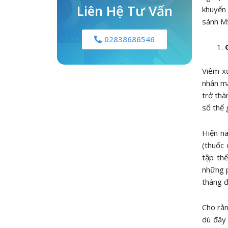
Liên Hệ Tư Vấn
khuyến 
sánh MS
02838686546
Viêm x
nhân mắ
trở thà
số thế 
Hiện na
(thuốc 
tập thể
những p
tháng đ
Cho rằn
dù đây 