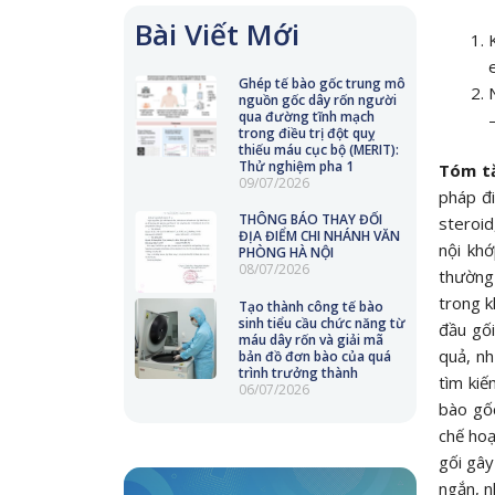
Bài Viết Mới
Ghép tế bào gốc trung mô
nguồn gốc dây rốn người
qua đường tĩnh mạch
trong điều trị đột quỵ
thiếu máu cục bộ (MERIT):
Thử nghiệm pha 1
Tóm tắ
09/07/2026
pháp đi
THÔNG BÁO THAY ĐỔI
steroid
ĐỊA ĐIỂM CHI NHÁNH VĂN
nội khớ
PHÒNG HÀ NỘI
08/07/2026
thường 
trong k
Tạo thành công tế bào
sinh tiểu cầu chức năng từ
đầu gối
máu dây rốn và giải mã
quả, nh
bản đồ đơn bào của quá
trình trưởng thành
tìm kiế
06/07/2026
bào gốc
chế hoạ
gối gây
ngắn, n