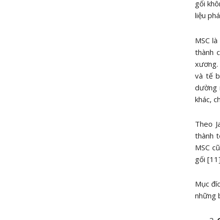
gối khô
liệu ph
MSC là 
thành c
xương. 
và tế 
dường 
khác, c
Theo J
thành 
MSC cũn
gối [11]
Mục đíc
những b