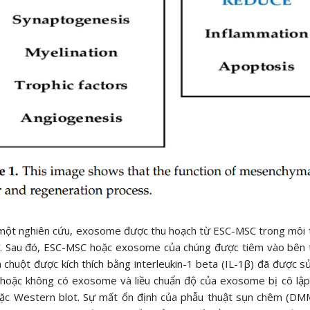
ột nghiên cứu, exosome được thu hoạch từ ESC-MSC trong môi trư
. Sau đó, ESC-MSC hoặc exosome của chúng được tiêm vào bên tr
 chuột được kích thích bằng interleukin-1 beta (IL-1β) đã được 
hoặc không có exosome và liều chuẩn độ của exosome bị cô lập 
oặc Western blot. Sự mất ổn định của phẫu thuật sụn chêm (DM