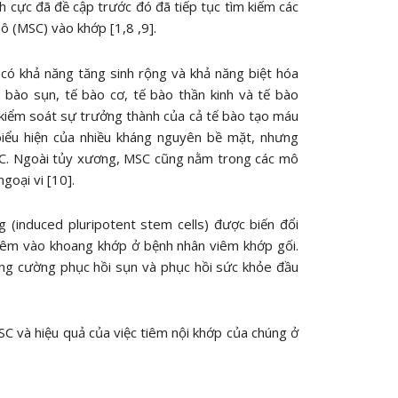
h cực đã đề cập trước đó đã tiếp tục tìm kiếm các
ô (MSC) vào khớp [1,8 ,9].
 có khả năng tăng sinh rộng và khả năng biệt hóa
 bào sụn, tế bào cơ, tế bào thần kinh và tế bào
 kiểm soát sự trưởng thành của cả tế bào tạo máu
iểu hiện của nhiều kháng nguyên bề mặt, nhưng
SC. Ngoài tủy xương, MSC cũng nằm trong các mô
oại vi [10].
(induced pluripotent stem cells) được biến đổi
iêm vào khoang khớp ở bệnh nhân viêm khớp gối.
tăng cường phục hồi sụn và phục hồi sức khỏe đầu
SC và hiệu quả của việc tiêm nội khớp của chúng ở