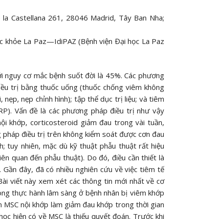
 la Castellana 261, 28046 Madrid, Tây Ban Nha;
c khỏe La Paz—IdiPAZ (Bệnh viện Đại học La Paz
i nguy cơ mắc bệnh suốt đời là 45%. Các phương
điều trị bằng thuốc uống (thuốc chống viêm không
nẹp, nẹp chỉnh hình); tập thể dục trị liệu; và tiêm
PRP). Vấn đề là các phương pháp điều trị như vậy
ội khớp, corticosteroid giảm đau trong vài tuần,
g pháp điều trị trên không kiểm soát được cơn đau
; tuy nhiên, mặc dù kỹ thuật phẫu thuật rất hiệu
iên quan đến phẫu thuật). Do đó, điều cần thiết là
 Gần đây, đã có nhiều nghiên cứu về việc tiêm tế
ài viết này xem xét các thông tin mới nhất về cơ
rong thực hành lâm sàng ở bệnh nhân bị viêm khớp
m MSC nội khớp làm giảm đau khớp trong thời gian
học hiện có về MSC là thiếu quyết đoán. Trước khi