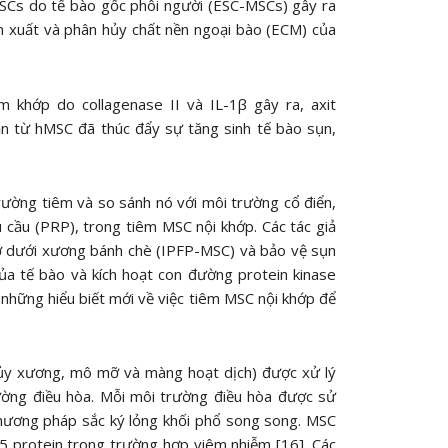
SCs do tế bào gốc phôi người (ESC-MSCs) gây ra
ản xuất và phân hủy chất nền ngoại bào (ECM) của
 khớp do collagenase II và IL-1β gây ra, axit
hận từ hMSC đã thúc đẩy sự tăng sinh tế bào sụn,
ường tiêm và so sánh nó với môi trường cổ điển,
u cầu (PRP), trong tiêm MSC nội khớp. Các tác giả
mỡ dưới xương bánh chè (IPFP-MSC) và bảo vệ sụn
ủa tế bào và kích hoạt con đường protein kinase
p những hiểu biết mới về việc tiêm MSC nội khớp để
tủy xương, mô mỡ và màng hoạt dịch) được xử lý
ường điều hòa. Mỗi môi trường điều hòa được sử
 phương pháp sắc ký lỏng khối phổ song song. MSC
5 protein trong trường hợp viêm nhiễm [16]. Các