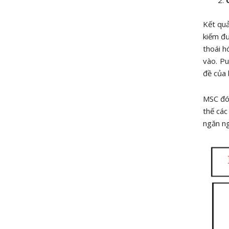
Kết quả
kiếm đư
thoái h
vào. Pu
đề của 
MSC đón
thế các
ngăn ng