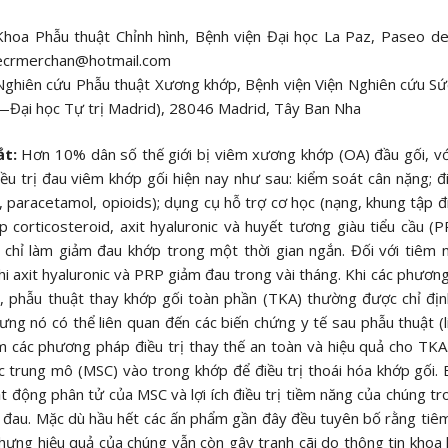
Khoa Phẫu thuật Chỉnh hình, Bệnh viện Đại học La Paz, Paseo de
ecrmerchan@hotmail.com
Nghiên cứu Phẫu thuật Xương khớp, Bệnh viện Viện Nghiên cứu Sứ
—Đại học Tự trị Madrid), 28046 Madrid, Tây Ban Nha
t:
Hơn 10% dân số thế giới bị viêm xương khớp (OA) đầu gối, vớ
ều trị đau viêm khớp gối hiện nay như sau: kiểm soát cân nặng; 
, paracetamol, opioids); dụng cụ hỗ trợ cơ học (nạng, khung tập đi, 
p corticosteroid, axit hyaluronic và huyết tương giàu tiểu cầu (
chỉ làm giảm đau khớp trong một thời gian ngắn. Đối với tiêm n
hi axit hyaluronic và PRP giảm đau trong vài tháng. Khi các phươn
, phẫu thuật thay khớp gối toàn phần (TKA) thường được chỉ định
ưng nó có thể liên quan đến các biến chứng y tế sau phẫu thuật (l
m các phương pháp điều trị thay thế an toàn và hiệu quả cho TKA.
 trung mô (MSC) vào trong khớp để điều trị thoái hóa khớp gối. B
t động phân tử của MSC và lợi ích điều trị tiềm năng của chúng t
 đau. Mặc dù hầu hết các ấn phẩm gần đây đều tuyên bố rằng tiê
hưng hiệu quả của chúng vẫn còn gây tranh cãi do thông tin khoa 