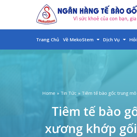
Skip
to
content
Trang Chủ
Về MekoStem
Dịch Vụ
Hỏi
Home
Tin Tức
Tiêm tế bào gốc trung mô 
Tiêm tế bào g
xương khớp gối