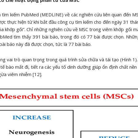
Cơ chế hoạt động phân tử của MSC
 tìm kiếm PubMed (MEDLINE) về các nghiên cứu liên quan đến MSC
ợc thực hiện từ khi bắt đầu công cụ tìm kiếm cho đến ngày 31 t
óa khớp gối”. Chỉ những nghiên cứu về MSC trong viêm khớp gối m
bMed tìm thấy 391 bài báo, trong đó có 77 bài được chọn. Những
bài báo này đã được chọn, tức là 77 bài báo.
g vai trò quan trọng trong quá trình sửa chữa và tái tạo (Hình 1)
 tế bào mất đi, tiết ra các yếu tố dinh dưỡng giúp ổn định chất nền
ừa viêm nhiễm [12].