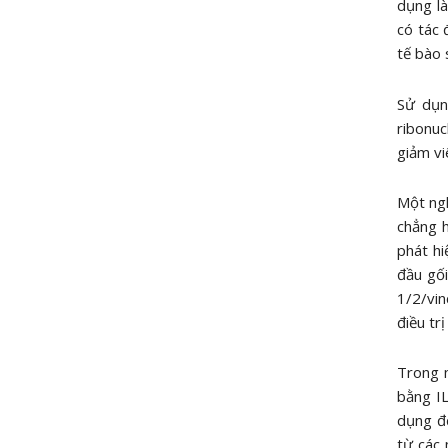
dụng l
có tác 
tế bào 
Sử dụn
ribonuc
giảm vi
Một ngh
chẳng h
phát hi
đầu gối
1/2/vin
điều tr
Trong 
bằng I
dụng để
từ các 