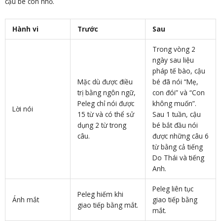
cậu bé còn nhỏ.
Hành vi
Trước
Sau
Trong vòng 2
ngày sau liệu
pháp tế bào, cậu
Mặc dù được điều
bé đã nói “Mẹ,
trị bằng ngôn ngữ,
con đói” và “Con
Peleg chỉ nói được
không muốn”.
Lời nói
15 từ và có thể sử
Sau 1 tuần, cậu
dụng 2 từ trong
bé bắt đầu nói
câu.
được những câu 6
từ bằng cả tiếng
Do Thái và tiếng
Anh.
Peleg liên tục
Peleg hiếm khi
Ánh mắt
giao tiếp bằng
giao tiếp bằng mắt.
mắt.