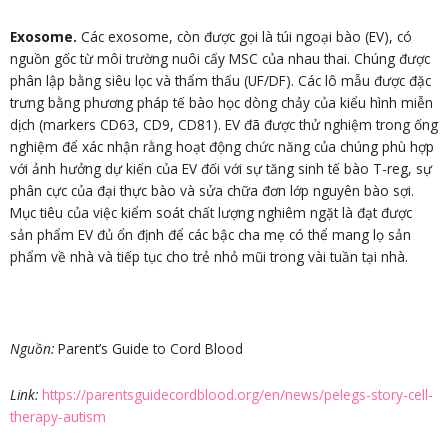
Exosome.
Các exosome, còn được gọi là túi ngoại bào (EV), có
nguồn gốc từ môi trường nuôi cấy MSC của nhau thai. Chúng được
phân lập bằng siêu lọc và thẩm thấu (UF/DF). Các lô mẫu được đặc
trưng bằng phương pháp tế bào học dòng chảy của kiểu hình miễn
dịch (markers CD63, CD9, CD81). EV đã được thử nghiệm trong ống
nghiệm để xác nhận rằng hoạt động chức năng của chúng phù hợp
với ảnh hưởng dự kiến của EV đối với sự tăng sinh tế bào T-reg, sự
phân cực của đại thực bào và sửa chữa đơn lớp nguyên bào sợi.
Mục tiêu của việc kiểm soát chất lượng nghiêm ngặt là đạt được
sản phẩm EV đủ ổn định để các bậc cha mẹ có thể mang lọ sản
phẩm về nhà và tiếp tục cho trẻ nhỏ mũi trong vài tuần tại nhà.
Nguồn:
Parent’s Guide to Cord Blood
Link:
https://parentsguidecordblood.org/en/news/pelegs-story-cell-
therapy-autism