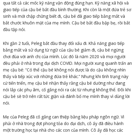
qua tất cả các mốc kỹ năng vận động đúng hạn. Kỹ năng xã hội và
giao tiếp của cậu bé bắt đầu bình thường. Khi còn là một đứa trẻ sơ
sinh và mới chập chững biết đi, cậu bé đã giao tiếp bằng mắt và
bắt chước khuôn mặt của mẹ mình. Cậu bé bắt đầu bập bẹ, rồi bắt
đầu tập nói.
Khi gần 2 tuổi, Peleg bắt đầu thay đổi xấu đi. Khả năng giao tiếp
bằng mắt và sử dụng từ ngữ của cậu bé giảm đi, cậu bé ngừng
chơi đùa với anh chị của mình. Lúc đó là năm 2020 và mọi người
đều phải ở nhà trong đại dịch COVID. Mọi người xung quanh trấn an
mẹ cậu bé: “Có thể cậu bé không nói được là do cậu không nhìn
thấy và tiếp xúc với những đứa trẻ khác.” Nhưng khi tình trạng này
cứ tiến triển, mẹ cậu bé nhận thấy rằng cậu bé dường như đang
nói lắp các phụ âm, cố gắng nói ra các từ nhưng không thể. Đôi khi
cậu bé sẽ trở nên rất tức giận và đánh bố mẹ mình thay vì dùng lời
nói.
Mẹ của Peleg đã cố gắng can thiệp bằng liệu pháp ngôn ngữ. Vì
phải ở nhà trong đợt phong tỏa do đại dịch, cô ấy đã điều hành
một trường học tại nhà cho các con của mình. Cô ấy đã học các