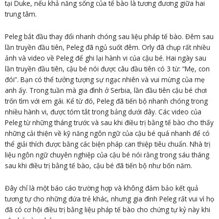
tại Duke, nếu khả năng sống của tế bào là tương đương giữa hai
trung tâm.
Peleg bắt đầu thay đổi nhanh chóng sau liệu pháp tế bào. Đêm sau
lần truyền đầu tiên, Peleg đã ngủ suốt đêm. Orly đã chụp rất nhiều
ảnh và video về Peleg để ghi lại hành vi của cậu bé. Hai ngày sau
lần truyền đầu tiên, cậu bé nói được câu đầu tiên có 3 từ: “Mẹ, con
đói”. Bạn có thể tưởng tượng sự ngạc nhiên và vui mừng của mẹ
anh ấy. Trong tuần mà gia đình ở Serbia, lần đầu tiên cậu bé chơi
trốn tìm với em gái. Kể từ đó, Peleg đã tiến bộ nhanh chóng trong
nhiều hành vi, được tóm tắt trong bảng dưới đây. Các video của
Peleg từ những tháng trước và sau khi điều trị bằng tế bào cho thấy
những cải thiện về kỹ năng ngôn ngữ của cậu bé quá nhanh để có
thể giải thích được bằng các biện pháp can thiệp tiêu chuẩn. Nhà trị
liệu ngôn ngữ chuyên nghiệp của cậu bé nói rằng trong sáu tháng
sau khi điều trị bằng tế bào, cậu bé đã tiến bộ như bốn năm.
Đây chỉ là một báo cáo trường hợp và không đảm bảo kết quả
tương tự cho những đứa trẻ khác, nhưng gia đình Peleg rất vui vì họ
đã có cơ hội điều trị bằng liệu pháp tế bào cho chứng tự kỷ này khi