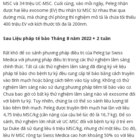
MSC và 34 triệu UC-MSC. Cuối cùng, vào mỗi ngày, Peleg nhận
được hai liều exosome (EV) thu nhận từ MSC từ nhau thai qua
đường mũi, mà chứng chỉ phòng thí nghiệm mô tả là chứa tối thiểu
400 triệu EV với kích thước tối đa là 200nm.
Sau Liệu pháp tế bào Tháng 8 năm 2022 + 2 tuần
Rất khó để so sánh phương pháp điều trị của Peleg tại Swiss
Medica với phương pháp điều trị trong các thử nghiệm lâm sàng
chính thức. Tất cả các thử nghiệm lâm sàng đã đăng ký về liệu
pháp tế bào cho bệnh tự kỷ đều cung cấp tế bào bằng cách truyền
vào tĩnh mạch hoặc bằng cách tiêm vào tủy sống. Không có thử
nghiệm lâm sàng nào sử dụng phương pháp tiêm tế bào vào cơ.
Chưa bao giờ có bất kỳ thử nghiệm lâm sàng nào về exosome đối
với bệnh tự kỷ. Tuy nhiên, chúng ta có thể so sánh liều lượng tế
bào tiêm tĩnh mạch. Peleg được truyền tĩnh mạch hai lần với liều
4,75 triệu MSC/kg (cân nặng của cậu bé lúc đó là 16,7 kg). Để so
sánh, thử nghiệm lớn nhất về UC-MSC đối với bệnh tự kỷ ở trẻ em
tại Duke đã sử dụng liều 6 triệu MSC/kg, nhưng chỉ một liều. Do đó,
liều IV MSC ròng tại Swiss Medica cao hơn khoảng 50% so với liều