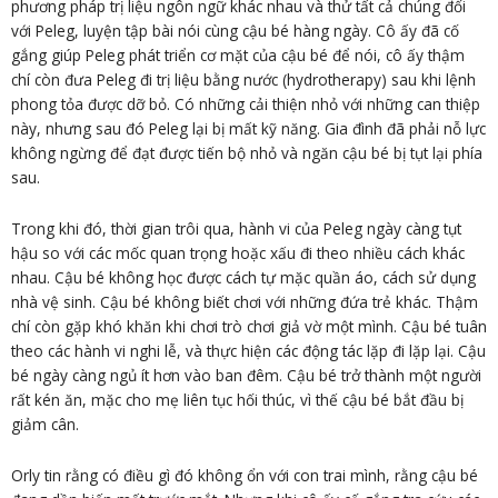
phương pháp trị liệu ngôn ngữ khác nhau và thử tất cả chúng đối
với Peleg, luyện tập bài nói cùng cậu bé hàng ngày. Cô ấy đã cố
gắng giúp Peleg phát triển cơ mặt của cậu bé để nói, cô ấy thậm
chí còn đưa Peleg đi trị liệu bằng nước (hydrotherapy) sau khi lệnh
phong tỏa được dỡ bỏ. Có những cải thiện nhỏ với những can thiệp
này, nhưng sau đó Peleg lại bị mất kỹ năng. Gia đình đã phải nỗ lực
không ngừng để đạt được tiến bộ nhỏ và ngăn cậu bé bị tụt lại phía
sau.
Trong khi đó, thời gian trôi qua, hành vi của Peleg ngày càng tụt
hậu so với các mốc quan trọng hoặc xấu đi theo nhiều cách khác
nhau. Cậu bé không học được cách tự mặc quần áo, cách sử dụng
nhà vệ sinh. Cậu bé không biết chơi với những đứa trẻ khác. Thậm
chí còn gặp khó khăn khi chơi trò chơi giả vờ một mình. Cậu bé tuân
theo các hành vi nghi lễ, và thực hiện các động tác lặp đi lặp lại. Cậu
bé ngày càng ngủ ít hơn vào ban đêm. Cậu bé trở thành một người
rất kén ăn, mặc cho mẹ liên tục hối thúc, vì thế cậu bé bắt đầu bị
giảm cân.
Orly tin rằng có điều gì đó không ổn với con trai mình, rằng cậu bé