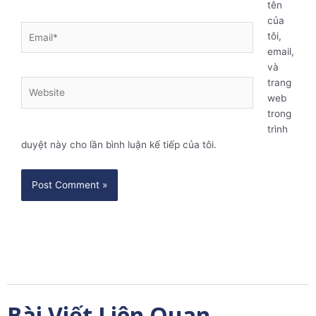
tên
của
Email*
tôi,
email,
và
trang
Website
web
trong
trình
duyệt này cho lần bình luận kế tiếp của tôi.
Bài Viết Liên Quan