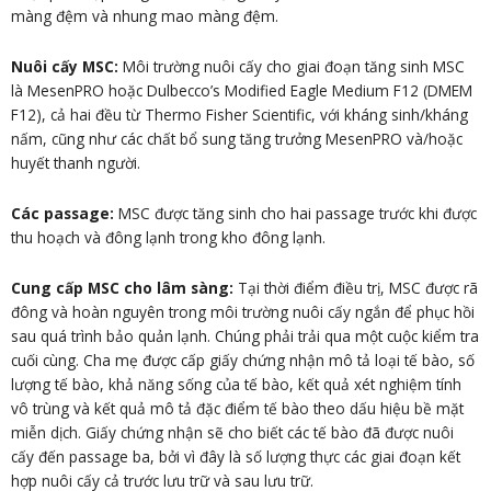
màng đệm và nhung mao màng đệm.
Nuôi cấy MSC:
Môi trường nuôi cấy cho giai đoạn tăng sinh MSC
là MesenPRO hoặc Dulbecco’s Modified Eagle Medium F12 (DMEM
F12), cả hai đều từ Thermo Fisher Scientific, với kháng sinh/kháng
nấm, cũng như các chất bổ sung tăng trưởng MesenPRO và/hoặc
huyết thanh người.
Các passage:
MSC được tăng sinh cho hai passage trước khi được
thu hoạch và đông lạnh trong kho đông lạnh.
Cung cấp MSC cho lâm sàng:
Tại thời điểm điều trị, MSC được rã
đông và hoàn nguyên trong môi trường nuôi cấy ngắn để phục hồi
sau quá trình bảo quản lạnh. Chúng phải trải qua một cuộc kiểm tra
cuối cùng. Cha mẹ được cấp giấy chứng nhận mô tả loại tế bào, số
lượng tế bào, khả năng sống của tế bào, kết quả xét nghiệm tính
vô trùng và kết quả mô tả đặc điểm tế bào theo dấu hiệu bề mặt
miễn dịch. Giấy chứng nhận sẽ cho biết các tế bào đã được nuôi
cấy đến passage ba, bởi vì đây là số lượng thực các giai đoạn kết
hợp nuôi cấy cả trước lưu trữ và sau lưu trữ.