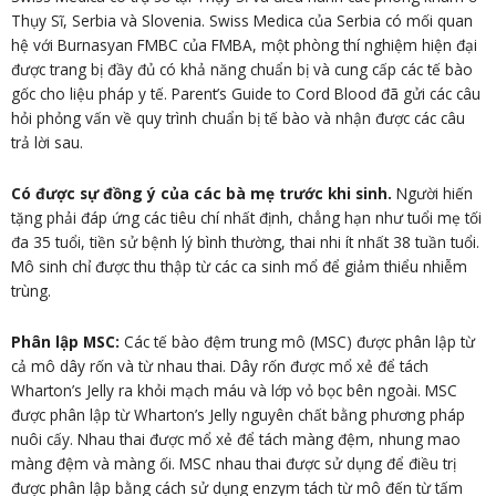
Thụy Sĩ, Serbia và Slovenia. Swiss Medica của Serbia có mối quan
hệ với Burnasyan FMBC của FMBA, một phòng thí nghiệm hiện đại
được trang bị đầy đủ có khả năng chuẩn bị và cung cấp các tế bào
gốc cho liệu pháp y tế. Parent’s Guide to Cord Blood đã gửi các câu
hỏi phỏng vấn về quy trình chuẩn bị tế bào và nhận được các câu
trả lời sau.
Có được sự đồng ý của các bà mẹ trước khi sinh.
Người hiến
tặng phải đáp ứng các tiêu chí nhất định, chẳng hạn như tuổi mẹ tối
đa 35 tuổi, tiền sử bệnh lý bình thường, thai nhi ít nhất 38 tuần tuổi.
Mô sinh chỉ được thu thập từ các ca sinh mổ để giảm thiểu nhiễm
trùng.
Phân lập MSC:
Các tế bào đệm trung mô (MSC) được phân lập từ
cả mô dây rốn và từ nhau thai. Dây rốn được mổ xẻ để tách
Wharton’s Jelly ra khỏi mạch máu và lớp vỏ bọc bên ngoài. MSC
được phân lập từ Wharton’s Jelly nguyên chất bằng phương pháp
nuôi cấy. Nhau thai được mổ xẻ để tách màng đệm, nhung mao
màng đệm và màng ối. MSC nhau thai được sử dụng để điều trị
được phân lập bằng cách sử dụng enzym tách từ mô đến từ tấm