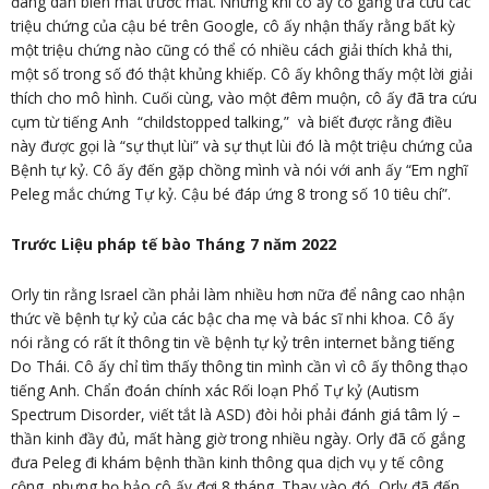
đang dần biến mất trước mắt. Nhưng khi cô ấy cố gắng tra cứu các
triệu chứng của cậu bé trên Google, cô ấy nhận thấy rằng bất kỳ
một triệu chứng nào cũng có thể có nhiều cách giải thích khả thi,
một số trong số đó thật khủng khiếp. Cô ấy không thấy một lời giải
thích cho mô hình. Cuối cùng, vào một đêm muộn, cô ấy đã tra cứu
cụm từ tiếng Anh “childstopped talking,” và biết được rằng điều
này được gọi là “sự thụt lùi” và sự thụt lùi đó là một triệu chứng của
Bệnh tự kỷ. Cô ấy đến gặp chồng mình và nói với anh ấy “Em nghĩ
Peleg mắc chứng Tự kỷ. Cậu bé đáp ứng 8 trong số 10 tiêu chí”.
Trước Liệu pháp tế bào Tháng 7 năm 2022
Orly tin rằng Israel cần phải làm nhiều hơn nữa để nâng cao nhận
thức về bệnh tự kỷ của các bậc cha mẹ và bác sĩ nhi khoa. Cô ấy
nói rằng có rất ít thông tin về bệnh tự kỷ trên internet bằng tiếng
Do Thái. Cô ấy chỉ tìm thấy thông tin mình cần vì cô ấy thông thạo
tiếng Anh. Chẩn đoán chính xác Rối loạn Phổ Tự kỷ (Autism
Spectrum Disorder, viết tắt là ASD) đòi hỏi phải đánh giá tâm lý –
thần kinh đầy đủ, mất hàng giờ trong nhiều ngày. Orly đã cố gắng
đưa Peleg đi khám bệnh thần kinh thông qua dịch vụ y tế công
cộng, nhưng họ bảo cô ấy đợi 8 tháng. Thay vào đó, Orly đã đến