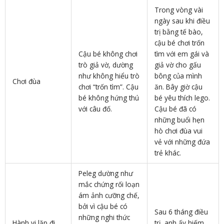
Trong vòng vài
ngày sau khi điều
trị bằng tế bào,
cậu bé chơi trốn
Cậu bé không chơi
tìm với em gái và
trò giả vờ, dường
giả vờ cho gấu
như không hiểu trò
bông của mình
Chơi đùa
chơi “trốn tìm”. Cậu
ăn. Bây giờ cậu
bé không hứng thú
bé yêu thích lego.
với câu đố.
Cậu bé đã có
những buổi hẹn
hò chơi đùa vui
vẻ với những đứa
trẻ khác.
Peleg dường như
mắc chứng rối loạn
ám ảnh cưỡng chế,
bởi vì cậu bé có
Sau 6 tháng điều
những nghi thức
Hành vi lặp đi
trị, anh ấy hiếm