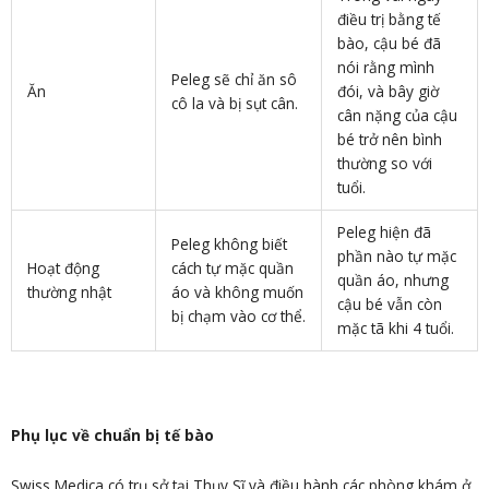
điều trị bằng tế
bào, cậu bé đã
nói rằng mình
Peleg sẽ chỉ ăn sô
Ăn
đói, và bây giờ
cô la và bị sụt cân.
cân nặng của cậu
bé trở nên bình
thường so với
tuổi.
Peleg hiện đã
Peleg không biết
phần nào tự mặc
Hoạt động
cách tự mặc quần
quần áo, nhưng
thường nhật
áo và không muốn
cậu bé vẫn còn
bị chạm vào cơ thể.
mặc tã khi 4 tuổi.
Phụ lục về chuẩn bị tế bào
Swiss Medica có trụ sở tại Thụy Sĩ và điều hành các phòng khám ở