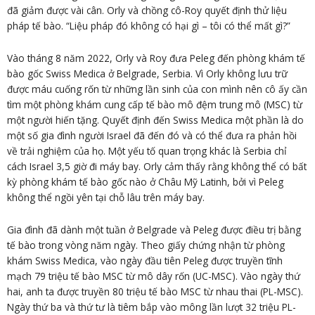
đã giảm được vài cân. Orly và chồng cô-Roy quyết định thử liệu
pháp tế bào. “Liệu pháp đó không có hại gì – tôi có thể mất gì?”
Vào tháng 8 năm 2022, Orly và Roy đưa Peleg đến phòng khám tế
bào gốc Swiss Medica ở Belgrade, Serbia. Vì Orly không lưu trữ
được máu cuống rốn từ những lần sinh của con mình nên cô ấy cần
tìm một phòng khám cung cấp tế bào mô đệm trung mô (MSC) từ
một người hiến tặng. Quyết định đến Swiss Medica một phần là do
một số gia đình người Israel đã đến đó và có thể đưa ra phản hồi
về trải nghiệm của họ. Một yếu tố quan trọng khác là Serbia chỉ
cách Israel 3,5 giờ đi máy bay. Orly cảm thấy rằng không thể có bất
kỳ phòng khám tế bào gốc nào ở Châu Mỹ Latinh, bởi vì Peleg
không thể ngồi yên tại chỗ lâu trên máy bay.
Gia đình đã dành một tuần ở Belgrade và Peleg được điều trị bằng
tế bào trong vòng năm ngày. Theo giấy chứng nhận từ phòng
khám Swiss Medica, vào ngày đầu tiên Peleg được truyền tĩnh
mạch 79 triệu tế bào MSC từ mô dây rốn (UC-MSC). Vào ngày thứ
hai, anh ta được truyền 80 triệu tế bào MSC từ nhau thai (PL-MSC).
Ngày thứ ba và thứ tư là tiêm bắp vào mông lần lượt 32 triệu PL-