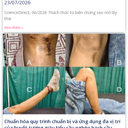
23/07/2026
ScienceDirect, 06/2026 Thách thức từ biến chứng sẹo mổ lấy
thai
Xem thêm »
Chuẩn hóa quy trình chuẩn bị và ứng dụng đa vị trí
của huyết tương giàu tiểu cầu nghèo bạch cầu