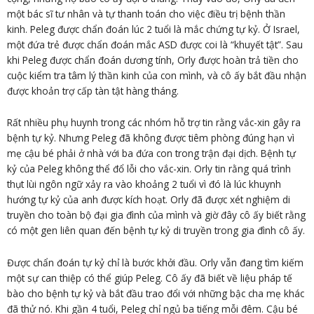
một bác sĩ tư nhân và tự thanh toán cho việc điều trị bệnh thần
kinh. Peleg được chẩn đoán lúc 2 tuổi là mắc chứng tự kỷ. Ở Israel,
một đứa trẻ được chẩn đoán mắc ASD được coi là “khuyết tật”. Sau
khi Peleg được chẩn đoán dương tính, Orly được hoàn trả tiền cho
cuộc kiểm tra tâm lý thần kinh của con mình, và cô ấy bắt đầu nhận
được khoản trợ cấp tàn tật hàng tháng.
Rất nhiều phụ huynh trong các nhóm hỗ trợ tin rằng vắc-xin gây ra
bệnh tự kỷ. Nhưng Peleg đã không được tiêm phòng đúng hạn vì
mẹ cậu bé phải ở nhà với ba đứa con trong trận đại dịch. Bệnh tự
kỷ của Peleg không thể đổ lỗi cho vắc-xin. Orly tin rằng quá trình
thụt lùi ngôn ngữ xảy ra vào khoảng 2 tuổi vì đó là lúc khuynh
hướng tự kỷ của anh được kích hoạt. Orly đã được xét nghiệm di
truyền cho toàn bộ đại gia đình của mình và giờ đây cô ấy biết rằng
có một gen liên quan đến bệnh tự kỷ di truyền trong gia đình cô ấy.
Được chẩn đoán tự kỷ chỉ là bước khởi đầu. Orly vẫn đang tìm kiếm
một sự can thiệp có thể giúp Peleg. Cô ấy đã biết về liệu pháp tế
bào cho bệnh tự kỷ và bắt đầu trao đổi với những bậc cha mẹ khác
đã thử nó. Khi gần 4 tuổi, Peleg chỉ ngủ ba tiếng mỗi đêm. Cậu bé