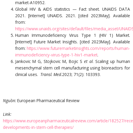
market-A10952.
Global HIV & AIDS statistics — Fact sheet. UNAIDS DATA
2021. [Internet] UNAIDS. 2021. [cited 2023May]. Available
from:
https://www.unaids.org/sites/default/files/media_asset/UNAID
Human Immunodeficiency Virus Type 1 (HIV 1) Market.
[Internet] Future Market Insights. [cited 2023May]. Available
from:
https://www.futuremarketinsights.com/reports/human-
immunodeficiency-virus-type-1-hiv1-market
.
Jankovic M G, Stojkovic M, Bojic S
et al
. Scaling up human
mesenchymal stem cell manufacturing using bioreactors for
clinical uses.
Transl. Med.
2023; 71(2): 103393.
Nguồn
:
European Pharmaceutical Review
Link:
https://www.europeanpharmaceuticalreview.com/article/182527/rece
developments-in-stem-cell-therapies/