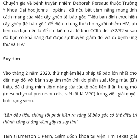
Chuyên gia về bệnh truyền nhiễm Deborah Persaud thuộc Trường
Y khoa Đại học Johns Hopkins, đã nêu bật tiềm năng mang tính
cách mạng của việc cấy ghép tế bào gốc: “Nếu bạn định thực hiện
cấy ghép [tế bào gốc] để điều trị ung thư cho người nhiễm HIV, ưu
tiên của bạn nên là để tìm kiếm các tế bào CCR5-delta32/32 vì sau
đó bạn có khả năng đạt được sự thuyên giảm đối với cả bệnh ung
thư và HIV.”
Suy tim
Vào tháng 2 năm 2023, thử nghiệm liệu pháp tế bào lớn nhất cho
đến nay đối với bệnh suy tim mãn tính do phân suất tống máu (EF)
thấp, đã chứng minh tiềm năng của các tế bào tiền thân trung mô
(mesenchymal precursor cells, viết tắt là MPC) trong việc giải quyết
tình trạng viêm.
“Lần đầu tiên, chúng tôi phát hiện ra rằng tế bào gốc có thể điều trị
thành công chứng viêm gây ra suy tim”
Tiến sĩ Emerson C Perin, Giám đốc Y khoa tại Viện Tim Texas giải