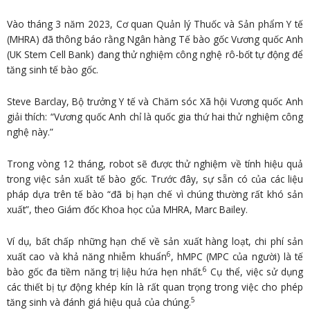
Vào tháng 3 năm 2023, Cơ quan Quản lý Thuốc và Sản phẩm Y tế
(MHRA) đã thông báo rằng Ngân hàng Tế bào gốc Vương quốc Anh
(UK Stem Cell Bank) đang thử nghiệm công nghệ rô-bốt tự động để
tăng sinh tế bào gốc.
Steve Barclay, Bộ trưởng Y tế và Chăm sóc Xã hội Vương quốc Anh
giải thích: “Vương quốc Anh chỉ là quốc gia thứ hai thử nghiệm công
nghệ này.”
Trong vòng 12 tháng, robot sẽ được thử nghiệm về tính hiệu quả
trong việc sản xuất tế bào gốc. Trước đây, sự sẵn có của các liệu
pháp dựa trên tế bào “đã bị hạn chế vì chúng thường rất khó sản
xuất”, theo Giám đốc Khoa học của MHRA, Marc Bailey.
Ví dụ, bất chấp những hạn chế về sản xuất hàng loạt, chi phí sản
6
xuất cao và khả năng nhiễm khuẩn
, hMPC (MPC của người) là tế
6
bào gốc đa tiềm năng trị liệu hứa hẹn nhất.
Cụ thể, việc sử dụng
các thiết bị tự động khép kín là rất quan trọng trong việc cho phép
5
tăng sinh và đánh giá hiệu quả của chúng.