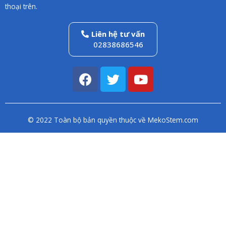
thoại trên.
Liên hệ tư vấn
02838686546
F
T
Y
a
w
o
c
i
u
e
t
t
© 2022 Toàn bộ bản quyền thuộc về MekoStem.com
b
t
u
o
e
b
o
r
e
k