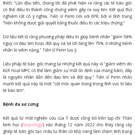
thích: “Lần đầu tiên, chúng tôi đã phát hiện ra rằng các tế bào gốc
có thể điều trị thành công chứng viêm gây ra suy tim. Kết quả thử
nghiệm rất có ý nghĩa, Tiến sĩ Perin nói với EPR, bởi vì tình trạng
“hiện không được giải quyết bằng thuốc điều trị các triệu chứng.”
Dữ liệu tiết lộ rằng phương pháp điều trị giúp bệnh nhân “giảm 58%
nguy cơ đau tim hoặc đột quỵ và lợi ích tăng lên 75% ở những bệnh
nhân bị viêm nặng,” Tiến sĩ Perin lưu ý.
Liệu pháp tế bào gốc mang lại những kết quả này vì “giảm viêm do
kích hoạt MPC có thể làm giảm sự mất ổn định của mảng bám, đây
là nguyên nhân dẫn đến đau tim và đột quỵ.” Tiến sĩ Perin nhấn
mạnh kết quả này là một “cột mốc quan trọng trong lĩnh vực trị liệu
tế bào tim”.
Bệnh đa xơ cứng
Kết quả từ một nghiên cứu của Ý được công bố trên tạp chí Thần
kinh học (
Neurology
) vào tháng 12 năm 2022 cho thấy rằng cấy
ghép tế bào gốc tạo máu tự thân có khả năng làm chậm tình trạng