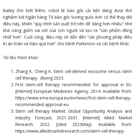
Bailey cho biết thêm, robot tế bào gốc cải tiến đang được thử
nghiệm bởi Ngân hàng Tế bào gốc Vương quốc Anh có thể thay đổi
điều này, khiến “quy trình sản xuất trở nên dễ dàng hơn nhiều” nhờ
khả năng giảm sai sót của con người và tạo ra “sản phẩm đồng
nhất hơn”. Cuối cùng, điều này sẽ dẫn đến “các phương pháp điều
trị an toàn và hiệu quả hơn” cho bệnh Parkinson và các bệnh khác.
Tài liệu tham khảo:
Zhang K, Cheng K. Stem cell-derived exosome versus stem
cell therapy.
Bioeng.
2023.
First stem-cell therapy recommended for approval in EU.
[Internet] European Medicines Agency. 2014. Available from:
https://www.ema.europa.eu/en/news/first-stem-cell-therapy-
recommended-approval-eu.
Stem cell therapy Market: Global Opportunity Analysis and
Industry Forecast, 2021-2031. [Internet] Allied Market
Research. 2022. [cited 2023May]. Available from:
https://www.alliedmarketresearch.com/stem-cell-therapy-