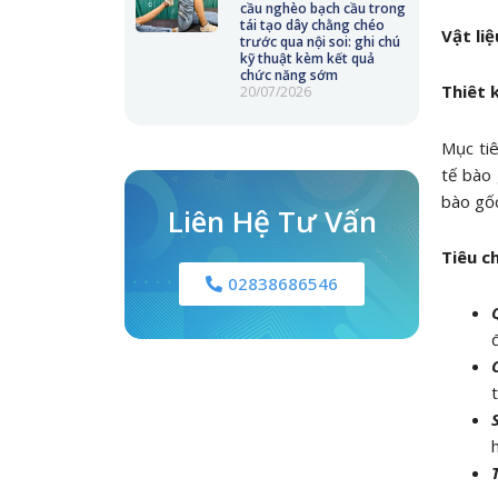
cầu nghèo bạch cầu trong
tái tạo dây chằng chéo
Vật li
trước qua nội soi: ghi chú
kỹ thuật kèm kết quả
chức năng sớm
Thiêt 
20/07/2026
Mục tiê
tế bào
bào gốc
Liên Hệ Tư Vấn
Tiêu c
02838686546