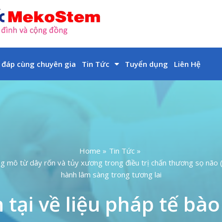
 đáp cùng chuyên gia
Tin Tức
Tuyển dụng
Liên Hệ
Home
Tin Tức
ung mô từ dây rốn và tủy xương trong điều trị chấn thương sọ nã
hành lâm sàng trong tương lai
tại về liệu pháp tế bà