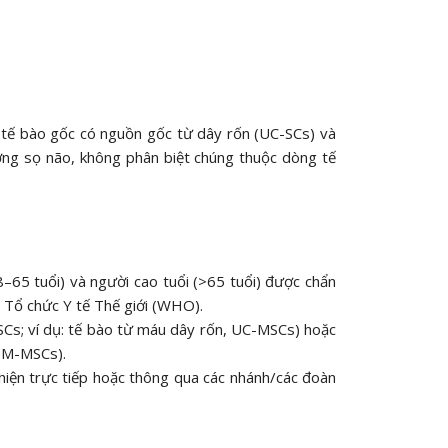
a tế bào gốc có nguồn gốc từ dây rốn (UC-SCs) và
ng sọ não, không phân biệt chúng thuộc dòng tế
8–65 tuổi) và người cao tuổi (>65 tuổi) được chẩn
a Tổ chức Y tế Thế giới (WHO).
SCs; ví dụ: tế bào từ máu dây rốn, UC-MSCs) hoặc
BM-MSCs).
iện trực tiếp hoặc thông qua các nhánh/các đoàn