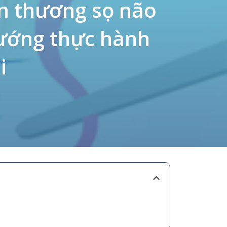
ấn thương sọ não
hướng thực hành
i