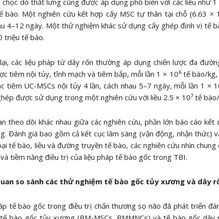
 chọc dò thắt lưng cũng được áp dụng phổ biến với các liều như 1 
ế bào. Một nghiên cứu kết hợp cấy MSC tự thân tại chỗ (6.63 × 
u 4–12 ngày. Một thử nghiệm khác sử dụng cấy ghép định vị tế bà
0 triệu tế bào.
lại, các liệu pháp từ dây rốn thường áp dụng chiến lược đa đườ
ược tiêm nội tủy, tĩnh mạch và tiêm bắp, mỗi lần 1 × 10⁶ tế bào/kg,
c tiêm UC-MSCs nội tủy 4 lần, cách nhau 5–7 ngày, mỗi lần 1 × 
ghép được sử dụng trong một nghiên cứu với liều 2.5 × 10⁷ tế bào
an theo dõi khác nhau giữa các nghiên cứu, phần lớn báo cáo kết
g. Đánh giá bao gồm cả kết cục lâm sàng (vận động, nhận thức) v
oại tế bào, liều và đường truyền tế bào, các nghiên cứu nhìn chung
i và tiềm năng điều trị của liệu pháp tế bào gốc trong TBI.
uan so sánh các thử nghiệm tế bào gốc tủy xương và dây r
áp tế bào gốc trong điều trị chấn thương sọ não đã phát triển đá
à tế bào gốc tủy xương (BM-MSCs, BMMNCs) và tế bào gốc dây 