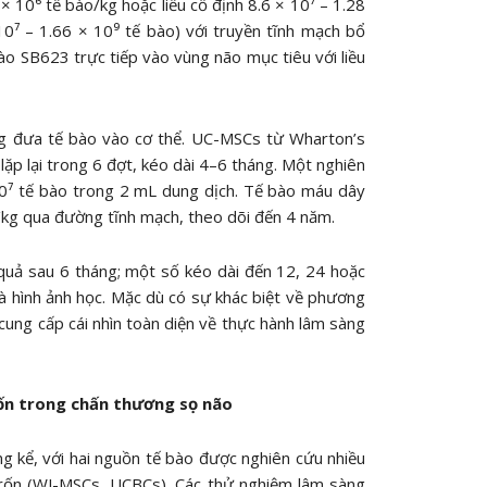
× 10⁶ tế bào/kg hoặc liều cố định 8.6 × 10⁷ – 1.28
10⁷ – 1.66 × 10⁹ tế bào) với truyền tĩnh mạch bổ
o SB623 trực tiếp vào vùng não mục tiêu với liều
ng đưa tế bào vào cơ thể. UC-MSCs từ Wharton’s
 lặp lại trong 6 đợt, kéo dài 4–6 tháng. Một nghiên
10⁷ tế bào trong 2 mL dung dịch. Tế bào máu dây
/kg qua đường tĩnh mạch, theo dõi đến 4 năm.
 quả sau 6 tháng; một số kéo dài đến 12, 24 hoặc
à hình ảnh học. Mặc dù có sự khác biệt về phương
 cung cấp cái nhìn toàn diện về thực hành lâm sàng
ốn trong chấn thương sọ não
ng kể, với hai nguồn tế bào được nghiên cứu nhiều
rốn (WJ-MSCs, UCBCs). Các thử nghiệm lâm sàng