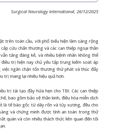
Surgical Neurology International
, 26/12/2025
t trên toàn cầu, với phổ biểu hiện lâm sàng rộng
g cấp cứu chấn thương và các can thiệp ngoại thần
g vẫn tăng đáng kể, và nhiều bệnh nhân không thể
iều trị hiện nay chủ yếu tập trung kiểm soát áp
ong việc ngăn chặn tổn thương thứ phát và thúc đẩy
u trị mang lại nhiều hiệu quả hơn.
ều trị tái tạo đầy hứa hẹn cho TBI. Các can thiệp
chế, bao gồm bảo vệ thần kinh, điều hòa miễn dịch
hất là tế bào gốc từ dây rốn và tủy xương, đều cho
m sàng và chứng minh được tính an toàn trong thử
ất quán và còn nhiều thách thức liên quan đến tối
hạn.