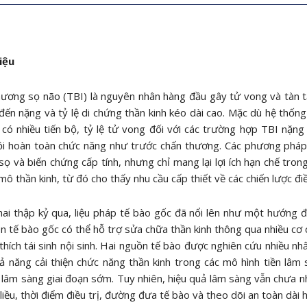
iệu
ương sọ não (TBI) là nguyên nhân hàng đầu gây tử vong và tàn tậ
đến nặng và tỷ lệ di chứng thần kinh kéo dài cao. Mặc dù hệ thốn
 có nhiều tiến bộ, tỷ lệ tử vong đối với các trường hợp TBI nặn
i hoàn toàn chức năng như trước chấn thương. Các phương pháp đ
 sọ và biến chứng cấp tính, nhưng chỉ mang lại lợi ích hạn chế tr
 mô thần kinh, từ đó cho thấy nhu cầu cấp thiết về các chiến lược điề
ai thập kỷ qua, liệu pháp tế bào gốc đã nổi lên như một hướng đi
n tế bào gốc có thể hỗ trợ sửa chữa thần kinh thông qua nhiều cơ 
 thích tái sinh nội sinh. Hai nguồn tế bào được nghiên cứu nhiều n
ả năng cải thiện chức năng thần kinh trong các mô hình tiền lâ
lâm sàng giai đoạn sớm. Tuy nhiên, hiệu quả lâm sàng vẫn chưa nh
liều, thời điểm điều trị, đường đưa tế bào và theo dõi an toàn dài 