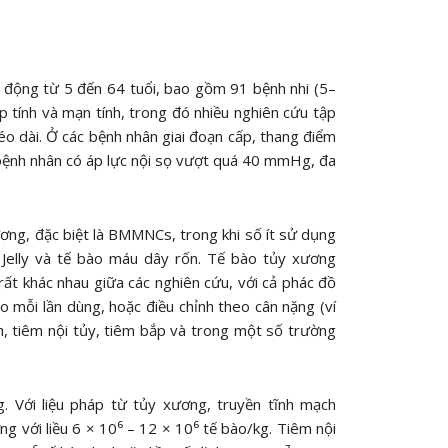
 động từ 5 đến 64 tuổi, bao gồm 91 bệnh nhi (5–
 tính và mạn tính, trong đó nhiều nghiên cứu tập
o dài. Ở các bệnh nhân giai đoạn cấp, thang điểm
bệnh nhân có áp lực nội sọ vượt quá 40 mmHg, đa
ơng, đặc biệt là BMMNCs, trong khi số ít sử dụng
Jelly và tế bào máu dây rốn. Tế bào tủy xương
ất khác nhau giữa các nghiên cứu, với cả phác đồ
ào mỗi lần dùng, hoặc điều chỉnh theo cân nặng (ví
, tiêm nội tủy, tiêm bắp và trong một số trường
. Với liệu pháp từ tủy xương, truyền tĩnh mạch
 với liều 6 × 10⁶ – 12 × 10⁶ tế bào/kg. Tiêm nội