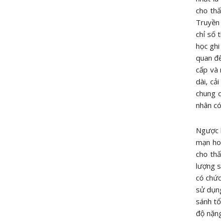
cho thấ
Truyền
chỉ số 
học ghi
quan đế
cấp và 
dài, cả
chung c
nhân có
Ngược l
mạn ho
cho thấ
lượng s
có chức
sử dụng
sánh tổ
độ nặng