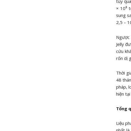
tủy qua
× 10⁸ t
sung sa
2,5 – 1
Ngược 
Jelly đ
cứu khá
rốn dị 
Thời gi
48 thán
pháp, l
hiện tạ
Tổng q
Liệu ph
nhất l