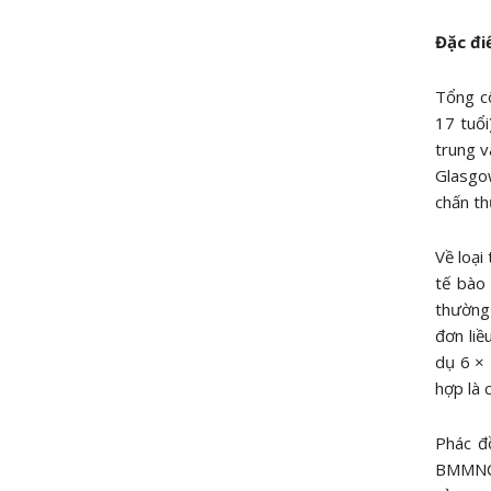
Đặc đi
Tổng cộ
17 tuổi
trung v
Glasgow
chấn th
Về loại
tế bào
thường 
đơn liề
dụ 6 × 
hợp là 
Phác đ
BMMNC t