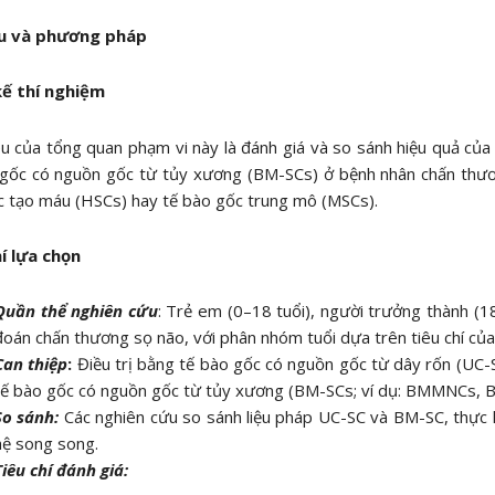
ệu và phương pháp
kế thí nghiệm
u của tổng quan phạm vi này là đánh giá và so sánh hiệu quả củ
 gốc có nguồn gốc từ tủy xương (BM-SCs) ở bệnh nhân chấn thươ
 tạo máu (HSCs) hay tế bào gốc trung mô (MSCs).
hí lựa chọn
Quần thể nghiên cứu
: Trẻ em (0–18 tuổi), người trưởng thành (1
đoán chấn thương sọ não, với phân nhóm tuổi dựa trên tiêu chí củ
Can thiệp
:
Điều trị bằng tế bào gốc có nguồn gốc từ dây rốn (UC-
tế bào gốc có nguồn gốc từ tủy xương (BM-SCs; ví dụ: BMMNCs, 
So sánh:
Các nghiên cứu so sánh liệu pháp UC-SC và BM-SC, thực h
hệ song song.
Tiêu chí đánh giá: