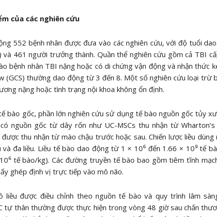
ểm của các nghiên cứu
ng 552 bệnh nhân được đưa vào các nghiên cứu, với độ tuổi dao
) và 461 người trưởng thành. Quần thể nghiên cứu gồm cả TBI cấp
ào bệnh nhân TBI nặng hoặc có di chứng vận động và nhận thức ké
 (GCS) thường dao động từ 3 đến 8. Một số nghiên cứu loại trừ 
ương nặng hoặc tình trạng nội khoa không ổn định.
 tế bào gốc, phần lớn nghiên cứu sử dụng tế bào nguồn gốc tủy xư
 có nguồn gốc từ dây rốn như UC-MSCs thu nhận từ Wharton’s 
được thu nhận từ mào chậu trước hoặc sau. Chiến lược liều dùng r
u và đa liều. Liều tế bào dao động từ 1 × 10⁶ đến 1.66 × 10⁹ tế b
10⁶ tế bào/kg). Các đường truyền tế bào bao gồm tiêm tĩnh mạch
cấy ghép định vị trực tiếp vào mô não.
ồ liều được điều chỉnh theo nguồn tế bào và quy trình lâm sàng
ự thân thường được thực hiện trong vòng 48 giờ sau chấn thương