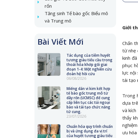
rốn
Tăng sinh Tế bào gốc Biểu mô
và Trung mô
Giới th
Bài Viết Mới
Chấn th
từ nhẹ 
Tác dụng của tiêm huyết
kinh đã
tương giàu tiểu cầu trong
thoái hóa khớp gối giai
phục hồ
đoạn 1-4: Một nghiên cứu
lực nội
đoàn hệ hồi cứu
06/08/2026
tái tạo
Miếng dán vi kim kết hợp
tế bào gốc trung mô từ
Trong h
dây rốn (UCMSC) để cung
dựa trê
cấp liên tục các túi ngoại
bào và tái tạo chức năng
và kích
tử cung.
23/07/2026
thấy kh
nghiệm 
Chuẩn hóa quy trình chuẩn
bị và ứng dụng đa vị trí
ưu hóa 
của huyết tương giàu tiểu