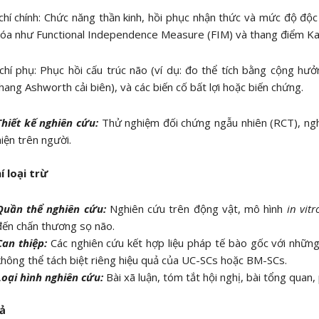
chí chính: Chức năng thần kinh, hồi phục nhận thức và mức độ độ
hóa như Functional Independence Measure (FIM) và thang điểm Ka
chí phụ: Phục hồi cấu trúc não (ví dụ: đo thể tích bằng cộng hư
hang Ashworth cải biên), và các biến cố bất lợi hoặc biến chứng.
Thiết kế nghiên cứu:
Thử nghiệm đối chứng ngẫu nhiên (RCT), ng
hiện trên người.
í loại trừ
Quần thể nghiên cứu:
Nghiên cứu trên động vật, mô hình
in vitr
đến chấn thương sọ não.
Can thiệp:
Các nghiên cứu kết hợp liệu pháp tế bào gốc với nhữn
không thể tách biệt riêng hiệu quả của UC-SCs hoặc BM-SCs.
Loại hình nghiên cứu:
Bài xã luận, tóm tắt hội nghị, bài tổng quan,
ả