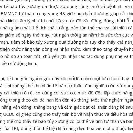
y tế bào tủy xương đã được áp dụng rộng rãi ở cả bệnh nhi và n
 BMMNC tự thân trong vòng 48 giờ sau chấn thương giúp cải th
thần kinh–tâm lý như trí nhớ, IQ và tốc độ vận động, đồng thời hỗ t
 nhận giảm mất thể tích chất trắng, bảo tồn thể chai và cải thiện cá
n giảm số ngày thở máy, rút ngắn thời gian nằm hồi sức tích cực v
mạn, tiêm tế bào tủy xương qua đường nội tủy cho thấy khả năn
i thiện chức năng vận động và nhận thức, kèm theo tăng chuyển h
ó hồ sơ an toàn tốt, chủ yếu ghi nhận các tác dụng phụ nhẹ và 
 tiền sử động kinh.
ại, tế bào gốc nguồn gốc dây rốn nổi lên như một lựa chọn thay t
ặc khi không thể thu nhận tế bào tự thân. Các nghiên cứu sử dụ
y cải thiện rõ rệt co cứng cơ, sức cơ, mức độ độc lập chức năn
ống trong theo dõi dài hạn lên đến 48 tháng. Một thử nghiệm ngẫ
 năng vận động, thăng bằng và cảm giác đạt cải thiện đáng kể sa
 UCBC dị ghép cũng cho thấy tiến bộ về nhận thức và điều hòa cảm 
ng thể cho thấy tế bào tủy xương có lợi thế về tính tự thân và 
 của TBI, đồng thời thể hiện khả năng điều hòa viêm phụ thuộc liề