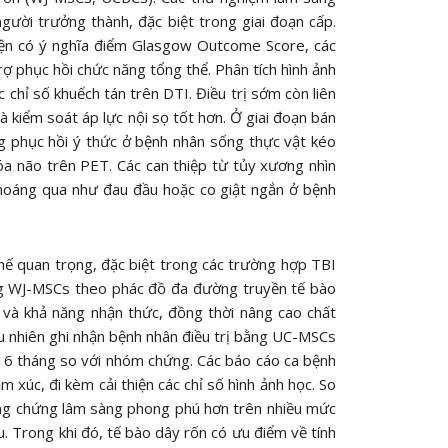
gười trưởng thành, đặc biệt trong giai đoạn cấp.
iện có ý nghĩa điểm Glasgow Outcome Score, các
rợ phục hồi chức năng tổng thể. Phân tích hình ảnh
c chỉ số khuếch tán trên DTI. Điều trị sớm còn liên
à kiểm soát áp lực nội sọ tốt hơn. Ở giai đoạn bán
g phục hồi ý thức ở bệnh nhân sống thực vật kéo
óa não trên PET. Các can thiệp từ tủy xương nhìn
thoáng qua như đau đầu hoặc co giật ngắn ở bệnh
hế quan trọng, đặc biệt trong các trường hợp TBI
ng WJ-MSCs theo phác đồ đa đường truyền tế bào
g và khả năng nhận thức, đồng thời nâng cao chất
u nhiên ghi nhận bệnh nhân điều trị bằng UC-MSCs
u 6 tháng so với nhóm chứng. Các báo cáo ca bệnh
xúc, đi kèm cải thiện các chỉ số hình ảnh học. So
bằng chứng lâm sàng phong phú hơn trên nhiều mức
u. Trong khi đó, tế bào dây rốn có ưu điểm về tính