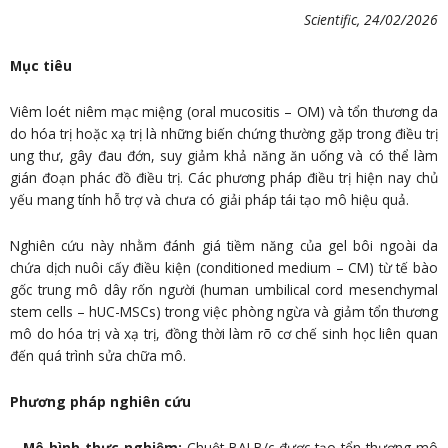
Scientific, 24/02/2026
Mục tiêu
Viêm loét niêm mạc miệng (oral mucositis – OM) và tổn thương da
do hóa trị hoặc xạ trị là những biến chứng thường gặp trong điều trị
ung thư, gây đau đớn, suy giảm khả năng ăn uống và có thể làm
gián đoạn phác đồ điều trị. Các phương pháp điều trị hiện nay chủ
yếu mang tính hỗ trợ và chưa có giải pháp tái tạo mô hiệu quả.
Nghiên cứu này nhằm đánh giá tiềm năng của gel bôi ngoài da
chứa dịch nuôi cấy điều kiện (conditioned medium – CM) từ tế bào
gốc trung mô dây rốn người (human umbilical cord mesenchymal
stem cells – hUC-MSCs) trong việc phòng ngừa và giảm tổn thương
mô do hóa trị và xạ trị, đồng thời làm rõ cơ chế sinh học liên quan
đến quá trình sửa chữa mô.
Phương pháp nghiên cứu
–
Mô hình thực nghiệm:
Chuột BALB/c được tạo tổn thương mô