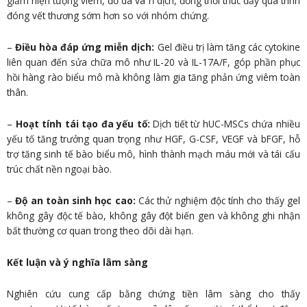
giảm hiện tượng viêm, đỏ da và rỉ dịch, đồng thời thúc đẩy quá trình
đóng vết thương sớm hơn so với nhóm chứng.
–
Điều hòa đáp ứng miễn dịch:
Gel điều trị làm tăng các cytokine
liên quan đến sửa chữa mô như IL-20 và IL-17A/F, góp phần phục
hồi hàng rào biểu mô mà không làm gia tăng phản ứng viêm toàn
thân.
–
Hoạt tính tái tạo đa yếu tố:
Dịch tiết từ hUC-MSCs chứa nhiều
yếu tố tăng trưởng quan trọng như HGF, G-CSF, VEGF và bFGF, hỗ
trợ tăng sinh tế bào biểu mô, hình thành mạch máu mới và tái cấu
trúc chất nền ngoại bào.
–
Độ an toàn sinh học cao:
Các thử nghiệm độc tính cho thấy gel
không gây độc tế bào, không gây đột biến gen và không ghi nhận
bất thường cơ quan trong theo dõi dài hạn.
Kết luận và ý nghĩa lâm sàng
Nghiên cứu cung cấp bằng chứng tiền lâm sàng cho thấy