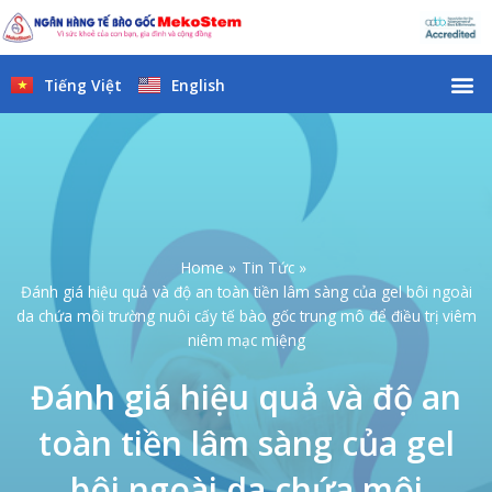
Skip
to
content
M
Tiếng Việt
English
Home
Tin Tức
Đánh giá hiệu quả và độ an toàn tiền lâm sàng của gel bôi ngoài
da chứa môi trường nuôi cấy tế bào gốc trung mô để điều trị viêm
niêm mạc miệng
Đánh giá hiệu quả và độ an
toàn tiền lâm sàng của gel
bôi ngoài da chứa môi