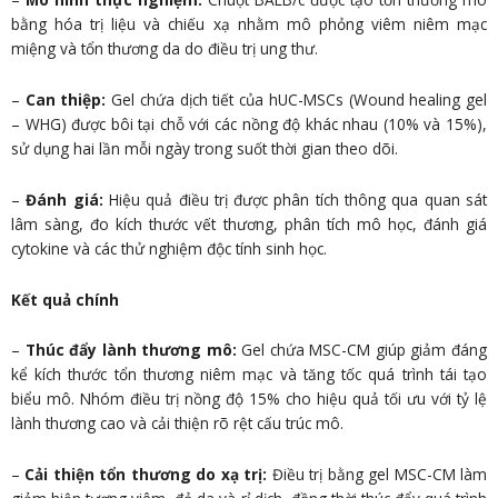
bằng hóa trị liệu và chiếu xạ nhằm mô phỏng viêm niêm mạc
miệng và tổn thương da do điều trị ung thư.
–
Can thiệp:
Gel chứa dịch tiết của hUC-MSCs (Wound healing gel
– WHG) được bôi tại chỗ với các nồng độ khác nhau (10% và 15%),
sử dụng hai lần mỗi ngày trong suốt thời gian theo dõi.
–
Đánh giá:
Hiệu quả điều trị được phân tích thông qua quan sát
lâm sàng, đo kích thước vết thương, phân tích mô học, đánh giá
cytokine và các thử nghiệm độc tính sinh học.
Kết quả chính
–
Thúc đẩy lành thương mô:
Gel chứa MSC-CM giúp giảm đáng
kể kích thước tổn thương niêm mạc và tăng tốc quá trình tái tạo
biểu mô. Nhóm điều trị nồng độ 15% cho hiệu quả tối ưu với tỷ lệ
lành thương cao và cải thiện rõ rệt cấu trúc mô.
–
Cải thiện tổn thương do xạ trị:
Điều trị bằng gel MSC-CM làm