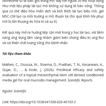
secretome từ tế bào gốc trung mô dây rốn người có thể hoạt động
như một liệu pháp tái tạo mô không sử dụng tế bào sống. Thông
qua cơ chế điều hòa miễn dịch và kích thích tái tạo biểu mô, gel
MSC-CM tạo ra môi trường vi mô thuận lợi cho quá trình hồi phục
mô bị tổn thương do hóa trị và xạ trị.
Kết quả này mở ra hướng tiếp cận mới trong y học tái tạo, với tiềm
năng ứng dụng lâm sàng nhằm giảm biến chứng điều trị ung thư
và cải thiện chất lượng sống cho bệnh nhân.
Tài liệu tham khảo
Mathen, C., Dsouza, W., Sharma, D., Pradhan, T. N., Kesarwani, A.,
Gujar, D., … & Kode, J. (2026). Preclinical efficacy and safety
evaluation of a topical mesenchymal stem cell derived conditioned
media gel for oral mucositis management.
Scientific Reports
.
Nguồn: Scientific
Link: https://doi.org/10.1038/s41598-026-40193-3