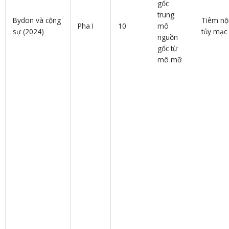
gốc
trung
Bydon và cộng
Tiêm nộ
Pha I
10
mô
sự (2024)
tủy mạc
nguồn
gốc từ
mô mỡ