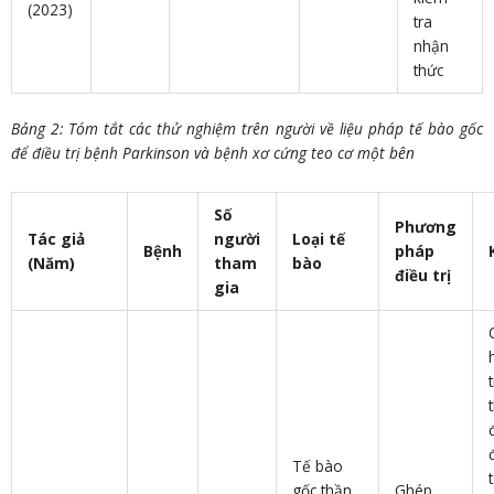
(2023)
tra
nhận
thức
Bảng 2: Tóm tắt các thử nghiệm trên người về liệu pháp tế bào gốc
để điều trị bệnh Parkinson và bệnh xơ cứng teo cơ một bên
Số
Phương
Tác giả
người
Loại tế
Bệnh
pháp
(Năm)
tham
bào
điều trị
gia
Tế bào
gốc thần
Ghép