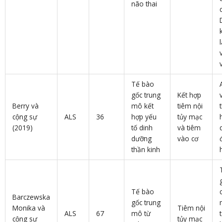
não thai
Tế bào
gốc trung
Kết hợp
Berry và
mô kết
tiêm nội
cộng sự
ALS
36
hợp yếu
tủy mạc
(2019)
tố dinh
và tiêm
dưỡng
vào cơ
thần kinh
Tế bào
Barczewska
gốc trung
Monika và
Tiêm nội
ALS
67
mô từ
cộng sự
tủy mạc