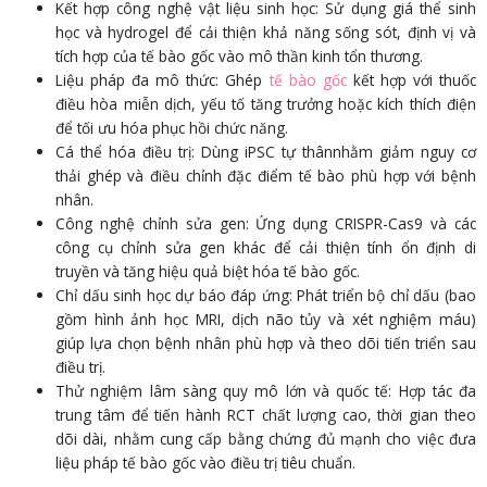
Kết hợp công nghệ vật liệu sinh học: Sử dụng giá thể sinh
học và hydrogel để cải thiện khả năng sống sót, định vị và
tích hợp của tế bào gốc vào mô thần kinh tổn thương.
Liệu pháp đa mô thức: Ghép
tế bào gốc
kết hợp với thuốc
điều hòa miễn dịch, yếu tố tăng trưởng hoặc kích thích điện
để tối ưu hóa phục hồi chức năng.
Cá thể hóa điều trị: Dùng iPSC tự thânnhằm giảm nguy cơ
thải ghép và điều chỉnh đặc điểm tế bào phù hợp với bệnh
nhân.
Công nghệ chỉnh sửa gen: Ứng dụng CRISPR-Cas9 và các
công cụ chỉnh sửa gen khác để cải thiện tính ổn định di
truyền và tăng hiệu quả biệt hóa tế bào gốc.
Chỉ dấu sinh học dự báo đáp ứng: Phát triển bộ chỉ dấu (bao
gồm hình ảnh học MRI, dịch não tủy và xét nghiệm máu)
giúp lựa chọn bệnh nhân phù hợp và theo dõi tiến triển sau
điều trị.
Thử nghiệm lâm sàng quy mô lớn và quốc tế: Hợp tác đa
trung tâm để tiến hành RCT chất lượng cao, thời gian theo
dõi dài, nhằm cung cấp bằng chứng đủ mạnh cho việc đưa
liệu pháp tế bào gốc vào điều trị tiêu chuẩn.