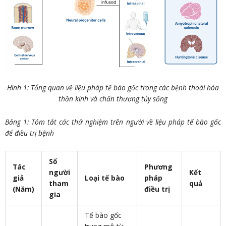
Hình 1: Tổng quan về liệu pháp tế bào gốc trong các bệnh thoái hóa
thần kinh và chấn thương tủy sống
Bảng 1: Tóm tắt các thử nghiệm trên người về liệu pháp tế bào gốc
để điều trị bệnh
Số
Tác
Phương
người
Kết
giả
Loại tế bào
pháp
tham
quả
(Năm)
điều trị
gia
Tế bào gốc