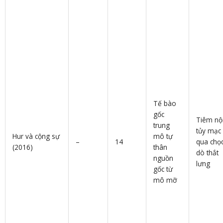
Tế bào
gốc
Tiêm nộ
trung
tủy mạc
Hur và cộng sự
mô tự
–
14
qua chọ
(2016)
thân
dò thắt
nguồn
lưng
gốc từ
mô mỡ