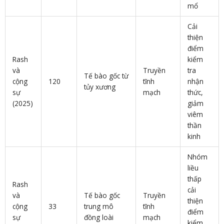
mổ
Cải
thiện
điểm
Rash
kiểm
và
Truyền
tra
Tế bào gốc từ
cộng
120
tĩnh
nhận
tủy xương
sự
mạch
thức,
(2025)
giảm
viêm
thần
kinh
Nhóm
liều
thấp
Rash
cải
và
Tế bào gốc
Truyền
thiện
cộng
33
trung mô
tĩnh
điểm
sự
đồng loài
mạch
kiểm