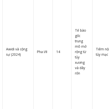
Tế bào
gốc
trung
mô mở
Awidi và cộng
Tiêm nộ
Pha I/II
14
rộng từ
sự (2024)
tủy mạc
tủy
xương
và dây
rốn