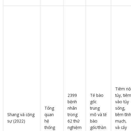
Tiêm nộ
2399
Tế bào
tủy, tiê
bệnh
gốc
vào tủy
Tổng
nhân
trung
sống,
Shang và cộng
quan
trong
mô và tế
tiêm tĩn
sự (2022)
hệ
62 thử
bào
mạch,
thống
nghiệm
gốc/thần
và cấy