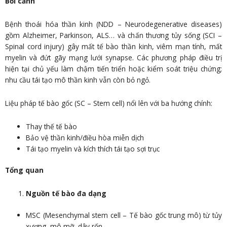
Bối cảnh
Bệnh thoái hóa thần kinh (NDD – Neurodegenerative diseases)
gồm Alzheimer, Parkinson, ALS… và chấn thương tủy sống (SCI –
Spinal cord injury) gây mất tế bào thần kinh, viêm mạn tính, mất
myelin và đứt gãy mạng lưới synapse. Các phương pháp điều trị
hiện tại chủ yếu làm chậm tiến triển hoặc kiểm soát triệu chứng;
nhu cầu tái tạo mô thần kinh vẫn còn bỏ ngỏ.
Liệu pháp tế bào gốc (SC – Stem cell) nổi lên với ba hướng chính:
Thay thế tế bào
Bảo vệ thần kinh/điều hòa miễn dịch
Tái tạo myelin và kích thích tái tạo sợi trục
Tổng quan
Nguồn tế bào đa dạng
MSC (Mesenchymal stem cell – Tế bào gốc trung mô) từ tủy
xương, mô mỡ, dây rốn