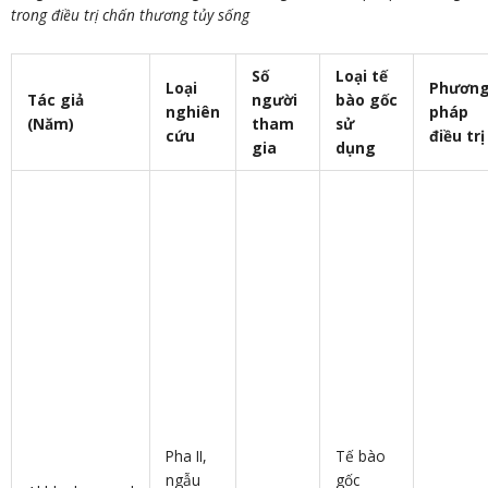
trong điều trị chấn thương tủy sống
Số
Loại tế
Loại
Phươn
Tác giả
người
bào gốc
nghiên
pháp
(Năm)
tham
sử
cứu
điều trị
gia
dụng
Pha II,
Tế bào
ngẫu
gốc