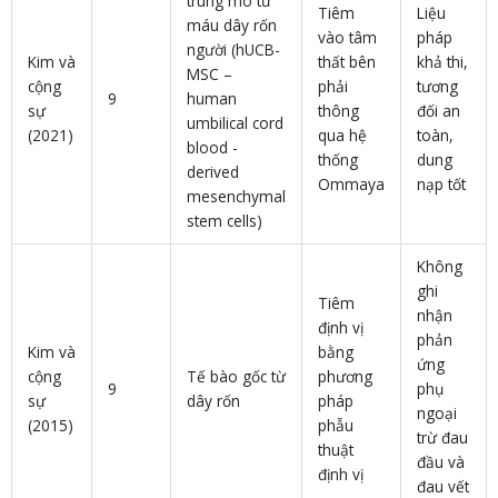
trung mô từ
Tiêm
Liệu
máu dây rốn
vào tâm
pháp
người (hUCB-
Kim và
thất bên
khả thi,
MSC –
cộng
phải
tương
9
human
sự
thông
đối an
umbilical cord
(2021)
qua hệ
toàn,
blood -
thống
dung
derived
Ommaya
nạp tốt
mesenchymal
stem cells)
Không
ghi
Tiêm
nhận
định vị
phản
Kim và
bằng
ứng
cộng
Tế bào gốc từ
phương
9
phụ
sự
dây rốn
pháp
ngoại
(2015)
phẫu
trừ đau
thuật
đầu và
định vị
đau vết