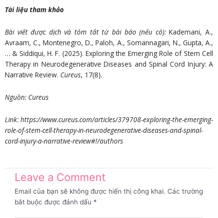
Tài liệu tham khảo
Bài viết được dịch và tóm tắt từ bài báo (nếu có):
Kademani, A.,
Avraam, C., Montenegro, D., Paloh, A., Somannagari, N., Gupta, A.,
… & Siddiqui, H. F. (2025). Exploring the Emerging Role of Stem Cell
Therapy in Neurodegenerative Diseases and Spinal Cord Injury: A
Narrative Review.
Cureus
, 17(8).
Nguồn: Cureus
Link: https://www.cureus.com/articles/379708-exploring-the-emerging-
role-of-stem-cell-therapy-in-neurodegenerative-diseases-and-spinal-
cord-injury-a-narrative-review#!/authors
Leave a Comment
Email của bạn sẽ không được hiển thị công khai.
Các trường
bắt buộc được đánh dấu
*