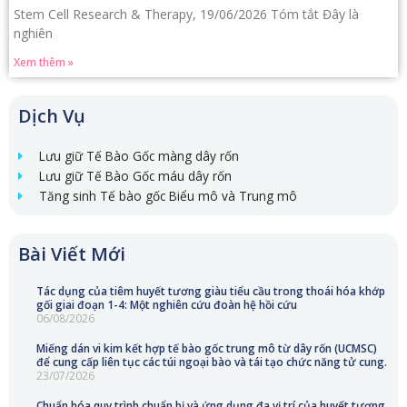
Stem Cell Research & Therapy, 19/06/2026 Tóm tắt Đây là
nghiên
Xem thêm »
Dịch Vụ
Lưu giữ Tế Bào Gốc màng dây rốn
Lưu giữ Tế Bào Gốc máu dây rốn
Tăng sinh Tế bào gốc Biểu mô và Trung mô
Bài Viết Mới
Tác dụng của tiêm huyết tương giàu tiểu cầu trong thoái hóa khớp
gối giai đoạn 1-4: Một nghiên cứu đoàn hệ hồi cứu
06/08/2026
Miếng dán vi kim kết hợp tế bào gốc trung mô từ dây rốn (UCMSC)
để cung cấp liên tục các túi ngoại bào và tái tạo chức năng tử cung.
23/07/2026
Chuẩn hóa quy trình chuẩn bị và ứng dụng đa vị trí của huyết tương