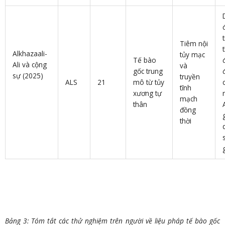
Tiêm nội
Alkhazaali-
tủy mạc
Tế bào
Ali và cộng
và
gốc trung
sự (2025)
truyền
ALS
21
mô từ tủy
tĩnh
xương tự
mạch
thân
đồng
g
thời
Bảng 3: Tóm tắt các thử nghiệm trên người về liệu pháp tế bào gốc