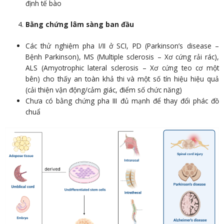
định tế bào
Bằng chứng lâm sàng ban đầu
Các thử nghiệm pha I/II ở SCI, PD (Parkinson’s disease –
Bệnh Parkinson), MS (Multiple sclerosis – Xơ cứng rải rác),
ALS (Amyotrophic lateral sclerosis – Xơ cứng teo cơ một
bên) cho thấy an toàn khả thi và một số tín hiệu hiệu quả
(cải thiện vận động/cảm giác, điểm số chức năng)
Chưa có bằng chứng pha III đủ mạnh để thay đổi phác đồ
chuẩ