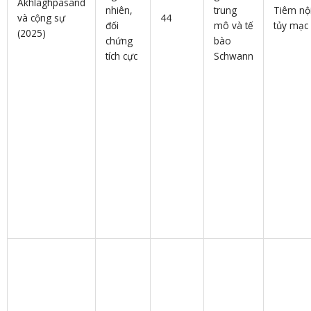
Akhlaghpasand
nhiên,
trung
Tiêm nộ
và cộng sự
44
đối
mô và tế
tủy mạc
(2025)
chứng
bào
tích cực
Schwann