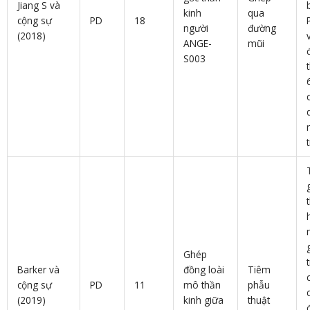
Jiang S và
kinh
qua
cộng sự
PD
18
người
đường
(2018)
ANGE-
mũi
S003
Ghép
Barker và
đồng loài
Tiêm
cộng sự
PD
11
mô thần
phẫu
(2019)
kinh giữa
thuật