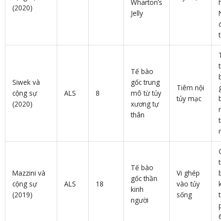
Wharton’s
(2020)
Jelly
Tế bào
Siwek và
gốc trung
Tiêm nội
cộng sự
ALS
8
mô từ tủy
tủy mạc
(2020)
xương tự
thân
Tế bào
Mazzini và
Vi ghép
gốc thần
cộng sự
ALS
18
vào tủy
kinh
(2019)
sống
người