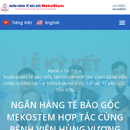
Skip
to
content
M
Tiếng Việt
English
Home
Tin Tức
NGÂN HÀNG TẾ BÀO GỐC MEKOSTEM HỢP TÁC CÙNG BỆNH VIỆN
HÙNG VƯƠNG GIA LAI TRIỂN KHAI DỊCH VỤ LƯU GIỮ TẾ BÀO GỐC
DÂY RỐN
NGÂN HÀNG TẾ BÀO GỐC
MEKOSTEM HỢP TÁC CÙNG
BỆNH VIỆN HÙNG VƯƠNG