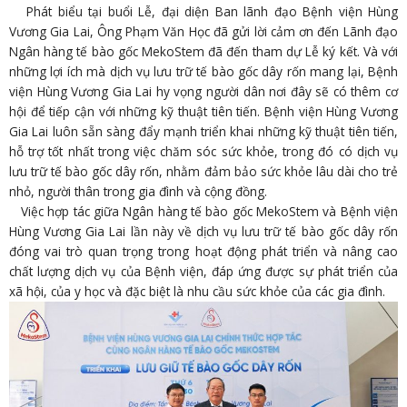
Phát biểu tại buổi Lễ, đại diện Ban lãnh đạo Bệnh viện Hùng
Vương Gia Lai, Ông Phạm Văn Học đã gửi lời cảm ơn đến Lãnh đạo
Ngân hàng tế bào gốc MekoStem đã đến tham dự Lễ ký kết. Và với
những lợi ích mà dịch vụ lưu trữ tế bào gốc dây rốn mang lại, Bệnh
viện Hùng Vương Gia Lai hy vọng người dân nơi đây sẽ có thêm cơ
hội để tiếp cận với những kỹ thuật tiên tiến. Bệnh viện Hùng Vương
Gia Lai luôn sẵn sàng đẩy mạnh triển khai những kỹ thuật tiên tiến,
hỗ trợ tốt nhất trong việc chăm sóc sức khỏe, trong đó có dịch vụ
lưu trữ tế bào gốc dây rốn, nhằm đảm bảo sức khỏe lâu dài cho trẻ
nhỏ, người thân trong gia đình và cộng đồng.
Việc hợp tác giữa Ngân hàng tế bào gốc MekoStem và Bệnh viện
Hùng Vương Gia Lai lần này về dịch vụ lưu trữ tế bào gốc dây rốn
đóng vai trò quan trọng trong hoạt động phát triển và nâng cao
chất lượng dịch vụ của Bệnh viện, đáp ứng được sự phát triển của
xã hội, của y học và đặc biệt là nhu cầu sức khỏe của các gia đình.