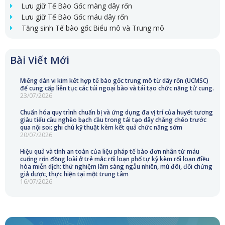
Lưu giữ Tế Bào Gốc màng dây rốn
Lưu giữ Tế Bào Gốc máu dây rốn
Tăng sinh Tế bào gốc Biểu mô và Trung mô
Bài Viết Mới
Miếng dán vi kim kết hợp tế bào gốc trung mô từ dây rốn (UCMSC)
để cung cấp liên tục các túi ngoại bào và tái tạo chức năng tử cung.
23/07/2026
Chuẩn hóa quy trình chuẩn bị và ứng dụng đa vị trí của huyết tương
giàu tiểu cầu nghèo bạch cầu trong tái tạo dây chằng chéo trước
qua nội soi: ghi chú kỹ thuật kèm kết quả chức năng sớm
20/07/2026
Hiệu quả và tính an toàn của liệu pháp tế bào đơn nhân từ máu
cuống rốn đồng loài ở trẻ mắc rối loạn phổ tự kỷ kèm rối loạn điều
hòa miễn dịch: thử nghiệm lâm sàng ngẫu nhiên, mù đôi, đối chứng
giả dược, thực hiện tại một trung tâm
16/07/2026