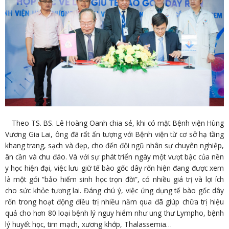
Theo TS. BS. Lê Hoàng Oanh chia sẻ, khi có mặt Bệnh viện Hùng
Vương Gia Lai, ông đã rất ấn tượng với Bệnh viện từ cơ sở hạ tầng
khang trang, sạch và đẹp, cho đến đội ngũ nhân sự chuyên nghiệp,
ân cần và chu đáo. Và với sự phát triển ngày một vượt bậc của nền
y học hiện đại, việc lưu giữ tế bào gốc dây rốn hiện đang được xem
là một gói “bảo hiểm sinh học trọn đời”, có nhiều giá trị và lợi ích
cho sức khỏe tương lai. Đáng chú ý, việc ứng dụng tế bào gốc dây
rốn trong hoạt động điều trị nhiều năm qua đã giúp chữa trị hiệu
quả cho hơn 80 loại bệnh lý nguy hiểm như ung thư Lympho, bệnh
lý huyết học, tim mạch, xương khớp, Thalassemia…