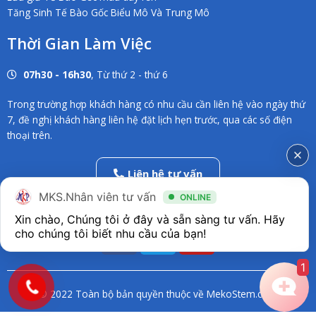
Tăng Sinh Tế Bào Gốc Biểu Mô Và Trung Mô
Thời Gian Làm Việc
07h30 - 16h30
, Từ thứ 2 - thứ 6
Trong trường hợp khách hàng có nhu cầu cần liên hệ vào ngày thứ
7, đề nghị khách hàng liên hệ đặt lịch hẹn trước, qua các số điện
thoại trên.
Liên hệ tư vấn
02838686546
MKS.Nhân viên tư vấn
ONLINE
Xin chào, Chúng tôi ở đây và sẵn sàng tư vấn. Hãy 
F
T
Y
a
w
o
c
i
u
1
e
t
t
© 2022 Toàn bộ bản quyền thuộc về MekoStem.com
b
t
u
o
e
b