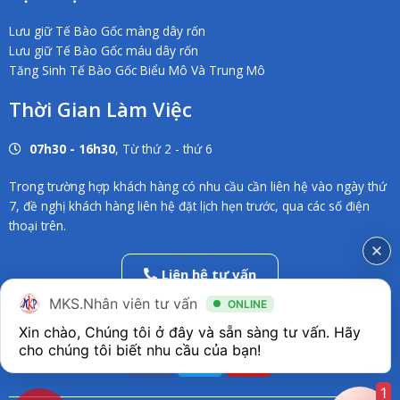
Lưu giữ Tế Bào Gốc màng dây rốn
Lưu giữ Tế Bào Gốc máu dây rốn
Tăng Sinh Tế Bào Gốc Biểu Mô Và Trung Mô
Thời Gian Làm Việc
07h30 - 16h30
, Từ thứ 2 - thứ 6
Trong trường hợp khách hàng có nhu cầu cần liên hệ vào ngày thứ
7, đề nghị khách hàng liên hệ đặt lịch hẹn trước, qua các số điện
thoại trên.
Liên hệ tư vấn
02838686546
MKS.Nhân viên tư vấn
ONLINE
Xin chào, Chúng tôi ở đây và sẵn sàng tư vấn. Hãy 
F
T
Y
a
w
o
c
i
u
1