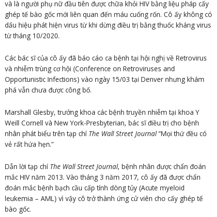
và là người phụ nữ đầu tiên được chữa khỏi HIV bằng liệu pháp cấy
ghép tế bào gốc mới liên quan đến máu cuống rốn. Cô ấy không có
dấu hiệu phát hiện virus từ khi dừng điều trị bằng thuốc kháng virus
từ tháng 10/2020.
Các bác sĩ của cô ấy đã báo cáo ca bệnh tại hội nghị về Retrovirus
và nhiễm trùng cơ hội (Conference on Retroviruses and
Opportunistic Infections) vào ngày 15/03 tại Denver nhưng khám
phá vẫn chưa được công bố.
Marshall Glesby, trưởng khoa các bệnh truyền nhiễm tại khoa Y
Weill Cornell và New York-Presbyterian, bác sĩ điều trị cho bệnh
nhân phát biểu trên tạp chí
The Wall Street Journal
“Mọi thứ đều có
vẻ rất hứa hẹn.”
Dẫn lời tạp chí
The Wall Street Journal
, bệnh nhân được chẩn đoán
mắc HIV năm 2013. Vào tháng 3 năm 2017, cô ấy đã được chẩn
đoán mắc bệnh bạch cầu cấp tính dòng tủy (Acute myeloid
leukemia – AML) vì vậy cô trở thành ứng cử viên cho cấy ghép tế
bào gốc.