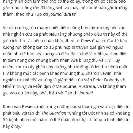
năng miễn dịch tạm thời cho cơ thể cô ấy, trong khi đó các tế bào
gốc máu cuống rốn đã tăng sinh và thay thế các tế bào gốc trưởng
thành, theo như Tạp chí
Journal
đưa tin.
Vì máu cuống rốn mang nhiều tiềm năng hơn tủy xương, nên các
nhà nghiên cứu đã phát biểu rằng phương pháp điều trị này có thể
giúp ích cho các bệnh nhân khác, theo tờ
Times
đưa tin. Các tế bào
cuống rốn không cần có sự phù hợp di truyền quá gần với người
nhận như tế bào tủy xương và điều đó có thể là một lựa chọn điều
trị tiềm năng cho những bệnh nhân vừa bị ung thư và HIV. Tuy
nhiên, các ca cấy ghép này dường như không có lợi cho bệnh nhân
HIV không mắc các bệnh khác như ung thư, Sharon Lewin- nhà
nghiên cứu về HIV và cũng là giám đốc của Viện Peter Doherty về
Nhiễm trùng và Miễn dịch ở Melbourne, Australia, và không tham
gia vào dự án này, phát biểu với Tạp chí
Journal.
Koen van Besien, một trong những bác sĩ tham gia vào việc điều trị
phát biểu với tạp chí
The Guardian
“Chúng tôi ước tính sẽ có khoảng
50 bệnh nhân mỗi năm có thể nhận được lợi ích từ quá trình điều trị
này ở Mỹ.”