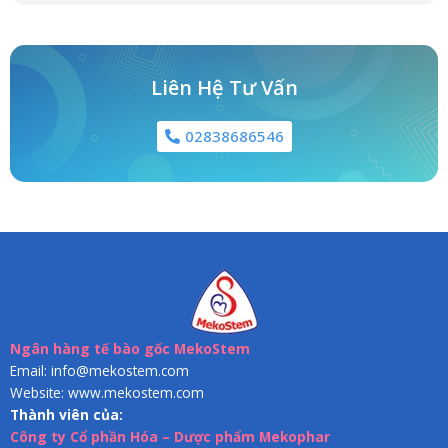
Liên Hệ Tư Vấn
02838686546
Ngân hàng tế bào gốc MekoStem
Email: info@mekostem.com
Website: www.mekostem.com
Thành viên của:
Công ty Cổ phần Hóa – Dược phẩm Mekophar