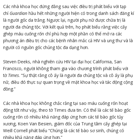
Các nhà khoa học đứng đằng sau việc điều trị phát biểu với tạp
chí
Guardian
hầu hết những người hiện có trong danh sách đăng kí
là người gốc da trắng. Ngược lại, người phụ nữ được chữa trị là
người đa chủng tộc. Với kết quả trên, họ phát biểu rằng việc cấy
ghép máu cuống rốn chỉ phù hợp một phần có thể mở ra các
phương án điều trị cho các bệnh nhân mắc cả HIV và ung thư và là
người có nguồn gốc chủng tộc đa dạng hơn.
Steven Deeks, nhà nghiên cứu HIV tại đại học California, San
Francisco, người không tham gia vào chương trình phát biểu với
tờ
Times
. “Sự thật rằng cô ấy là người đa chủng tộc và cô ấy là phụ
nữ, điều đó thực sự quan trọng về mặt khoa học và tác động cộng
đồng.”
Các nhà khoa học không chắc rằng tại sao máu cuống rốn hoạt
động tốt như vậy, theo tờ Times đưa tin. Có thể là các tế bào gốc
cuống rốn có nhiều khả năng đáp ứng hơn các tế bào gốc tủy
xương, Koen Van Besien, giám đốc của Trung tâm cấy ghép tại
Weill Cornell phát biểu “Chúng là các tế bào sơ sinh, chúng có
nhiều khả năng đáp ứng hơn.”