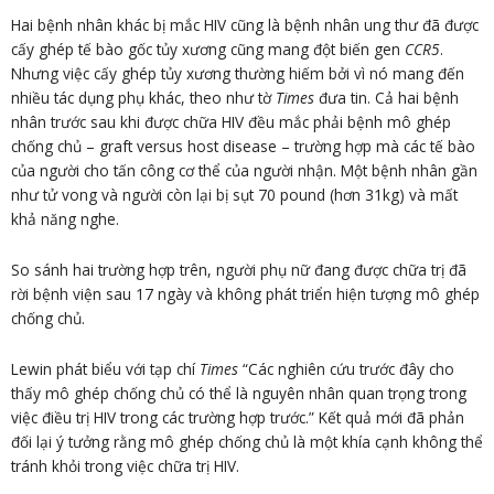
Hai bệnh nhân khác bị mắc HIV cũng là bệnh nhân ung thư đã được
cấy ghép tế bào gốc tủy xương cũng mang đột biến gen
CCR5
.
Nhưng việc cấy ghép tủy xương thường hiếm bởi vì nó mang đến
nhiều tác dụng phụ khác, theo như tờ
Times
đưa tin. Cả hai bệnh
nhân trước sau khi được chữa HIV đều mắc phải bệnh mô ghép
chống chủ – graft versus host disease – trường hợp mà các tế bào
của người cho tấn công cơ thể của người nhận. Một bệnh nhân gần
như tử vong và người còn lại bị sụt 70 pound (hơn 31kg) và mất
khả năng nghe.
So sánh hai trường hợp trên, người phụ nữ đang được chữa trị đã
rời bệnh viện sau 17 ngày và không phát triển hiện tượng mô ghép
chống chủ.
Lewin phát biểu với tạp chí
Times
“Các nghiên cứu trước đây cho
thấy mô ghép chống chủ có thể là nguyên nhân quan trọng trong
việc điều trị HIV trong các trường hợp trước.” Kết quả mới đã phản
đối lại ý tưởng rằng mô ghép chống chủ là một khía cạnh không thể
tránh khỏi trong việc chữa trị HIV.