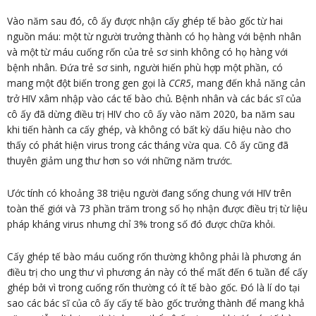
Vào năm sau đó, cô ấy được nhận cấy ghép tế bào gốc từ hai
nguồn máu: một từ người trưởng thành có họ hàng với bệnh nhân
và một từ máu cuống rốn của trẻ sơ sinh không có họ hàng với
bệnh nhân. Đứa trẻ sơ sinh, người hiến phù hợp một phần, có
mang một đột biến trong gen gọi là
CCR5
, mang đến khả năng cản
trở HIV xâm nhập vào các tế bào chủ
.
Bệnh nhân và các bác sĩ của
cô ấy đã dừng điều trị HIV cho cô ấy vào năm 2020, ba năm sau
khi tiến hành ca cấy ghép, và không có bất kỳ dấu hiệu nào cho
thấy có phát hiện virus trong các tháng vừa qua. Cô ấy cũng đã
thuyên giảm ung thư hơn so với những năm trước.
Ước tính có khoảng 38 triệu người đang sống chung với HIV trên
toàn thế giới và 73 phần trăm trong số họ nhận được điều trị từ liệu
pháp kháng virus nhưng chỉ 3% trong số đó được chữa khỏi.
Cấy ghép tế bào máu cuống rốn thường không phải là phương án
điều trị cho ung thư vì phương án này có thể mất đến 6 tuần để cấy
ghép bởi vì trong cuống rốn thường có ít tế bào gốc. Đó là lí do tại
sao các bác sĩ của cô ấy cấy tế bào gốc trưởng thành để mang khả