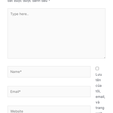
bắt buộc được đánh dấu
*
Type
here..
Name*
Lưu
tên
của
Email*
tôi,
email,
và
trang
Website