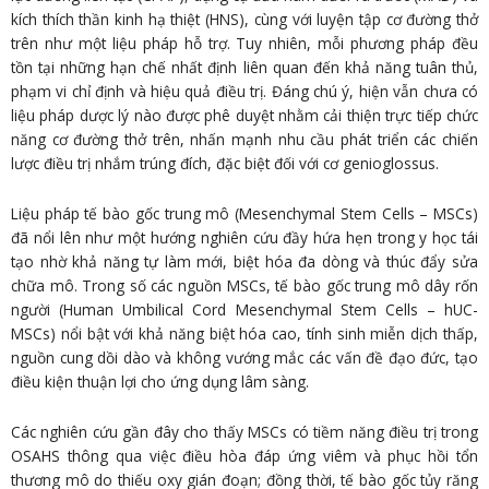
kích thích thần kinh hạ thiệt (HNS), cùng với luyện tập cơ đường thở
trên như một liệu pháp hỗ trợ. Tuy nhiên, mỗi phương pháp đều
tồn tại những hạn chế nhất định liên quan đến khả năng tuân thủ,
phạm vi chỉ định và hiệu quả điều trị. Đáng chú ý, hiện vẫn chưa có
liệu pháp dược lý nào được phê duyệt nhằm cải thiện trực tiếp chức
năng cơ đường thở trên, nhấn mạnh nhu cầu phát triển các chiến
lược điều trị nhắm trúng đích, đặc biệt đối với cơ genioglossus.
Liệu pháp tế bào gốc trung mô (Mesenchymal Stem Cells – MSCs)
đã nổi lên như một hướng nghiên cứu đầy hứa hẹn trong y học tái
tạo nhờ khả năng tự làm mới, biệt hóa đa dòng và thúc đẩy sửa
chữa mô. Trong số các nguồn MSCs, tế bào gốc trung mô dây rốn
người (Human Umbilical Cord Mesenchymal Stem Cells – hUC-
MSCs) nổi bật với khả năng biệt hóa cao, tính sinh miễn dịch thấp,
nguồn cung dồi dào và không vướng mắc các vấn đề đạo đức, tạo
điều kiện thuận lợi cho ứng dụng lâm sàng.
Các nghiên cứu gần đây cho thấy MSCs có tiềm năng điều trị trong
OSAHS thông qua việc điều hòa đáp ứng viêm và phục hồi tổn
thương mô do thiếu oxy gián đoạn; đồng thời, tế bào gốc tủy răng