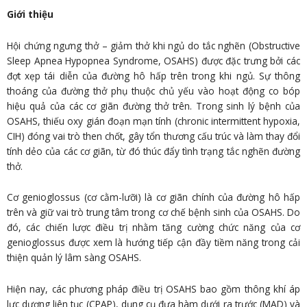
Giới thiệu
Hội chứng ngưng thở – giảm thở khi ngủ do tắc nghẽn (Obstructive
Sleep Apnea Hypopnea Syndrome, OSAHS) được đặc trưng bởi các
đợt xẹp tái diễn của đường hô hấp trên trong khi ngủ. Sự thông
thoáng của đường thở phụ thuộc chủ yếu vào hoạt động co bóp
hiệu quả của các cơ giãn đường thở trên. Trong sinh lý bệnh của
OSAHS, thiếu oxy gián đoạn mạn tính (chronic intermittent hypoxia,
CIH) đóng vai trò then chốt, gây tổn thương cấu trúc và làm thay đổi
tính dẻo của các cơ giãn, từ đó thúc đẩy tình trạng tắc nghẽn đường
thở.
Cơ genioglossus (cơ cằm-lưỡi) là cơ giãn chính của đường hô hấp
trên và giữ vai trò trung tâm trong cơ chế bệnh sinh của OSAHS. Do
đó, các chiến lược điều trị nhằm tăng cường chức năng của cơ
genioglossus được xem là hướng tiếp cận đầy tiềm năng trong cải
thiện quản lý lâm sàng OSAHS.
Hiện nay, các phương pháp điều trị OSAHS bao gồm thông khí áp
lực dương liên tục (CPAP), dụng cụ đưa hàm dưới ra trước (MAD) và