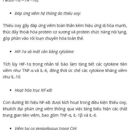
Đáp ứng viêm hệ thống do thiếu oxy:
Thiếu oxy gây đáp ứng viêm toàn thân kèm hiệu ứng dị hóa mạnh,
thúc đẩy thoái hóa protein cơ xương và protein chức năng nội tạng,
góp phần vào rối loạn chuyển hóa toàn thể.
HIF-1α và mất cân bằng cytokine:
Tích lũy HIF-1α trong nhân tế bào làm tăng tiết các cytokine tiền
viêm như TNF-α và IL-6, đồng thời ức chế các cytokine kháng viêm
như IL-10.
Hoạt hóa trục NF-κB:
Con đường tín hiệu NF-κB được kích hoạt trong điều kiện thiếu oxy,
khuếch đại phản ứng viêm thông qua việc tăng biểu hiện các chất
trung gian tiền viêm, bao gồm TNF-α, IL-1β và IL-6.
Viêm tại cơ genioglossus trong CIH: