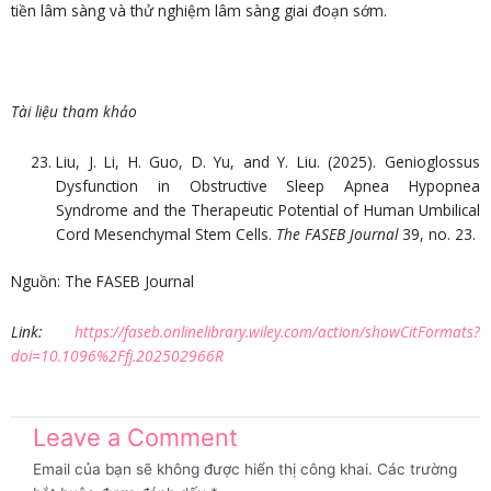
tiền lâm sàng và thử nghiệm lâm sàng giai đoạn sớm.
Tài liệu tham khảo
Liu, J. Li, H. Guo, D. Yu, and Y. Liu. (2025). Genioglossus
Dysfunction in Obstructive Sleep Apnea Hypopnea
Syndrome and the Therapeutic Potential of Human Umbilical
Cord Mesenchymal Stem Cells.
The FASEB Journal
39, no. 23.
Nguồn: The FASEB Journal
Link:
https://faseb.onlinelibrary.wiley.com/action/showCitFormats?
doi=10.1096%2Ffj.202502966R
Leave a Comment
Email của bạn sẽ không được hiển thị công khai.
Các trường