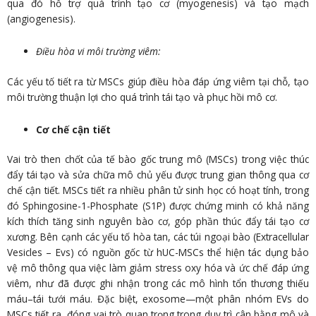
qua đó hỗ trợ quá trình tạo cơ (myogenesis) và tạo mạch
(angiogenesis).
Điều hòa vi môi trường viêm:
Các yếu tố tiết ra từ MSCs giúp điều hòa đáp ứng viêm tại chỗ, tạo
môi trường thuận lợi cho quá trình tái tạo và phục hồi mô cơ.
Cơ chế cận tiết
Vai trò then chốt của tế bào gốc trung mô (MSCs) trong việc thúc
đẩy tái tạo và sửa chữa mô chủ yếu được trung gian thông qua cơ
chế cận tiết. MSCs tiết ra nhiều phân tử sinh học có hoạt tính, trong
đó Sphingosine-1-Phosphate (S1P) được chứng minh có khả năng
kích thích tăng sinh nguyên bào cơ, góp phần thúc đẩy tái tạo cơ
xương. Bên cạnh các yếu tố hòa tan, các túi ngoại bào (Extracellular
Vesicles – Evs) có nguồn gốc từ hUC-MSCs thể hiện tác dụng bảo
vệ mô thông qua việc làm giảm stress oxy hóa và ức chế đáp ứng
viêm, như đã được ghi nhận trong các mô hình tổn thương thiếu
máu–tái tưới máu. Đặc biệt, exosome—một phân nhóm EVs do
MSCs tiết ra, đóng vai trò quan trọng trong duy trì cân bằng mô và