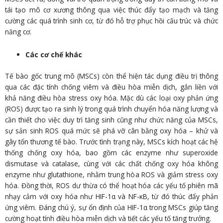
tái tạo mô cơ xương thông qua việc thúc đẩy tạo mạch và tăng
cường các quá trình sinh cơ, từ đó hỗ trợ phục hồi cấu trúc và chức
năng cơ.
Các cơ chế khác
Tế bào gốc trung mô (MSCs) còn thể hiện tác dụng điều trị thông
qua các đặc tính chống viêm và điều hòa miễn dịch, gắn liền với
khả năng điều hòa stress oxy hóa. Mặc dù các loại oxy phản ứng
(ROS) được tạo ra sinh lý trong quá trình chuyển hóa năng lượng và
cần thiết cho việc duy trì tăng sinh cũng như chức năng của MSCs,
sự sản sinh ROS quá mức sẽ phá vỡ cân bằng oxy hóa – khử và
gây tổn thương tế bào. Trước tình trạng này, MSCs kích hoạt các hệ
thống chống oxy hóa, bao gồm các enzyme như superoxide
dismutase và catalase, cùng với các chất chống oxy hóa không
enzyme như glutathione, nhằm trung hòa ROS và giảm stress oxy
hóa. Đồng thời, ROS dư thừa có thể hoạt hóa các yếu tố phiên mã
nhạy cảm với oxy hóa như HIF-1α và NF-κB, từ đó thúc đẩy phản
ứng viêm. Đáng chú ý, sự ổn định của HIF-1α trong MSCs giúp tăng
cường hoạt tính điều hòa miễn dịch và tiết các yếu tố tăng trưởng.