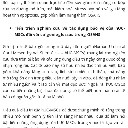
Rối loạn ty thể liên quan trực tiếp đến suy giảm khả năng co bóp
của cơ đường thở trên, mất kiểm soát stress oxy hóa và gia tăng
hoạt tính apoptosis, góp phần làm nặng thêm OSAHS.
Tiến triển nghiên cứu về tác dụng bảo vệ của hUC-
MSCs đối với cơ genioglossus trong OSAHS
Giá trị mà tế bào gốc trung mô dây rốn người (Human Umbilical
Cord Mesenchymal Stem Cells – hUC-MSCs) mang lại cho nghiên
cứu dựa trên tế bào và các ứng dụng điều trị ngày càng được công
nhận rộng rãi. Các tế bào này sở hữu nhiều đặc tính ưu việt, bao
gồm khả năng tăng sinh cao, tính sinh miễn dịch thấp, khả năng
mở rộng ổn định trong điều kiện nuôi cấy in vitro, dễ dàng thu nhận
từ nhiều nguồn và ít rào cản về mặt đạo đức. Ngoài ra, hUC-MSCs
còn có tiềm năng biệt hóa đa dòng, có thể biệt hóa thành các tế
bào có nguồn gốc từ cả ba lá phôi.
Hiệu quả điều trị của hUC-MSCs đã được chứng minh rõ ràng trong
nhiều mô hình bệnh lý tiền lâm sàng khác nhau, qua đó làm nổi
bật tiềm năng ứng dụng của hUC-MSCs trong y học tái tạo và các