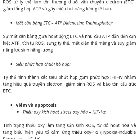
ROS từ ty thể làm tổn thương chuỗi vận chuyển electron (ETC),
giảm tổng hợp ATP và gây thiếu hụt năng lượng tế bào.
Mất cân bằng ETC – ATP (Adenosine Triphosphate):
Sự mất cân bằng giữa hoạt động ETC và nhu cầu ATP dẫn đến cạn
kiệt ATP, tích tụ ROS, sưng ty thể, mất điện thế màng và suy giảm
năng lực sinh năng lượng.
Siêu phức hợp chuỗi hô hấp:
Ty thể hình thành các siêu phức hợp gồm phức hợp I–III–IV nhằm
tăng hiệu quả truyền electron, giảm sinh ROS và bảo tồn cấu trúc
ETC.
Viêm và apoptosis
Thiếu oxy kích hoạt stress oxy hóa – HIF-1α:
Tình trạng thiếu oxy làm tăng sản sinh ROS, từ đó hoạt hóa và
tăng biểu hiện yếu tố cảm ứng thiếu oxy-1α (Hypoxia-Inducible
Factor-1α – HIF-1α).