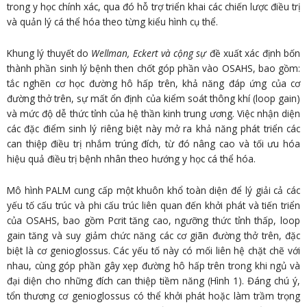
trong y học chính xác, qua đó hỗ trợ triển khai các chiến lược điều trị
và quản lý cá thể hóa theo từng kiểu hình cụ thể.
Khung lý thuyết do
Wellman, Eckert và cộng sự
đề xuất xác định bốn
thành phần sinh lý bệnh then chốt góp phần vào OSAHS, bao gồm:
tắc nghẽn cơ học đường hô hấp trên, khả năng đáp ứng của cơ
đường thở trên, sự mất ổn định của kiểm soát thông khí (loop gain)
và mức độ dễ thức tỉnh của hệ thần kinh trung ương. Việc nhận diện
các đặc điểm sinh lý riêng biệt này mở ra khả năng phát triển các
can thiệp điều trị nhắm trúng đích, từ đó nâng cao và tối ưu hóa
hiệu quả điều trị bệnh nhân theo hướng y học cá thể hóa.
Mô hình PALM cung cấp một khuôn khổ toàn diện để lý giải cả các
yếu tố cấu trúc và phi cấu trúc liên quan đến khởi phát và tiến triển
của OSAHS, bao gồm Pcrit tăng cao, ngưỡng thức tỉnh thấp, loop
gain tăng và suy giảm chức năng các cơ giãn đường thở trên, đặc
biệt là cơ genioglossus. Các yếu tố này có mối liên hệ chặt chẽ với
nhau, cùng góp phần gây xẹp đường hô hấp trên trong khi ngủ và
đại diện cho những đích can thiệp tiềm năng (Hình 1). Đáng chú ý,
tổn thương cơ genioglossus có thể khởi phát hoặc làm trầm trọng