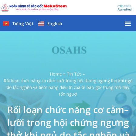
Skip
to
content
M
Tiếng Việt
English
Home
Tin Tức
Rối loạn chức năng cơ cằm–lưỡi trong hội chứng ngưng thở khi ngủ
do tắc nghẽn và tiềm năng điều trị của tế bào gốc trung mô dây
rốn người
Rối loạn chức năng cơ cằm–
lưỡi trong hội chứng ngưng
thở khi ngủ do tắc nghẽn và