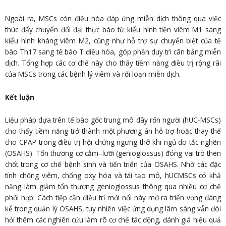
Ngoài ra, MSCs còn điều hòa đáp ứng miễn dịch thông qua việc
thúc đẩy chuyển đổi đại thực bào từ kiểu hình tiền viêm M1 sang
kiểu hình kháng viêm M2, cũng như hỗ trợ sự chuyển biệt của tế
bào Th17 sang tế bào T điều hòa, góp phần duy trì cân bằng miễn
dịch. Tổng hợp các cơ chế này cho thấy tiềm năng điều trị rộng rãi
của MSCs trong các bệnh lý viêm và rối loạn miễn dịch.
Kết luận
Liệu pháp dựa trên tế bào gốc trung mô dây rốn người (hUC-MSCs)
cho thấy tiềm năng trở thành một phương án hỗ trợ hoặc thay thế
cho CPAP trong điều trị hội chứng ngưng thở khi ngủ do tắc nghẽn
(OSAHS). Tổn thương cơ cằm–lưỡi (genioglossus) đóng vai trò then
chốt trong cơ chế bệnh sinh và tiến triển của OSAHS. Nhờ các đặc
tính chống viêm, chống oxy hóa và tái tạo mô, hUCMSCs có khả
năng làm giảm tổn thương genioglossus thông qua nhiều cơ chế
phối hợp. Cách tiếp cận điều trị mới nổi này mở ra triển vọng đáng
kể trong quản lý OSAHS, tuy nhiên việc ứng dụng lâm sàng vẫn đòi
hỏi thêm các nghiên cứu làm rõ cơ chế tác động, đánh giá hiệu quả