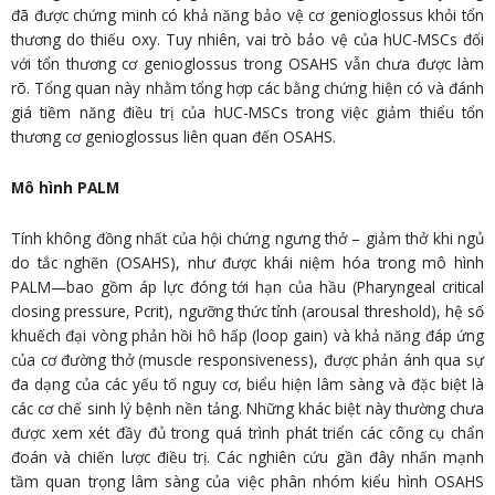
đã được chứng minh có khả năng bảo vệ cơ genioglossus khỏi tổn
thương do thiếu oxy. Tuy nhiên, vai trò bảo vệ của hUC-MSCs đối
với tổn thương cơ genioglossus trong OSAHS vẫn chưa được làm
rõ. Tổng quan này nhằm tổng hợp các bằng chứng hiện có và đánh
giá tiềm năng điều trị của hUC-MSCs trong việc giảm thiểu tổn
thương cơ genioglossus liên quan đến OSAHS.
Mô hình PALM
Tính không đồng nhất của hội chứng ngưng thở – giảm thở khi ngủ
do tắc nghẽn (OSAHS), như được khái niệm hóa trong mô hình
PALM—bao gồm áp lực đóng tới hạn của hầu (Pharyngeal critical
closing pressure, Pcrit), ngưỡng thức tỉnh (arousal threshold), hệ số
khuếch đại vòng phản hồi hô hấp (loop gain) và khả năng đáp ứng
của cơ đường thở (muscle responsiveness), được phản ánh qua sự
đa dạng của các yếu tố nguy cơ, biểu hiện lâm sàng và đặc biệt là
các cơ chế sinh lý bệnh nền tảng. Những khác biệt này thường chưa
được xem xét đầy đủ trong quá trình phát triển các công cụ chẩn
đoán và chiến lược điều trị. Các nghiên cứu gần đây nhấn mạnh
tầm quan trọng lâm sàng của việc phân nhóm kiểu hình OSAHS