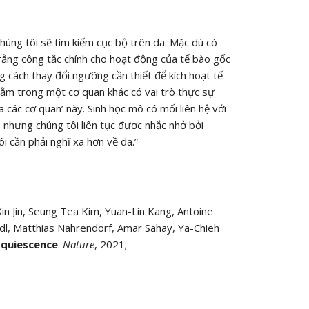
chúng tôi sẽ tìm kiếm cục bộ trên da. Mặc dù có
rằng công tắc chính cho hoạt động của tế bào gốc
cách thay đổi ngưỡng cần thiết để kích hoạt tế
nằm trong một cơ quan khác có vai trò thực sự
 các cơ quan’ này. Sinh học mô có mối liên hệ với
y, nhưng chúng tôi liên tục được nhắc nhở bởi
i cần phải nghĩ xa hơn về da.”
in Jin, Seung Tea Kim, Yuan-Lin Kang, Antoine
ndl, Matthias Nahrendorf, Amar Sahay, Ya-Chieh
l quiescence
.
Nature
, 2021;