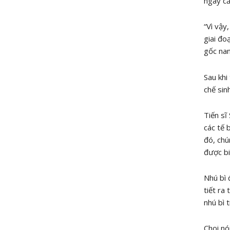
ngay cả
“Vì vậy
giai đo
gốc nan
Sau khi
chế sin
Tiến sĩ
các tế 
đó, chú
được bi
Nhú bì 
tiết ra
nhú bì 
Choi nó