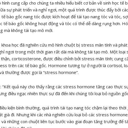
hình cung cấp cho chúng ta nhiều hiểu biết cơ bản về sinh học tế 
iữa sự phát triển và nghỉ ngơi, một quá trình được thúc đẩy bởi cá
 tế bào gốc nang tóc được kích hoạt để tái tạo nang tóc và tóc, sợi
ác tế bào gốc không hoạt động và tóc có thể dễ dàng rụng hơn. Hói
ng mà không tái tạo mô mới.
 khoa học đã nghiên cứu mô hình chuột bị stress mãn tính và phát 
hỉ ngơi trong một thời gian rất dài mà không tái tạo mô. Một loạ
thận, corticosterone, được điều chỉnh bởi stress mãn tính; cung cấ
ess trên các tế bào gốc. Hormone tương tự ở người là cortisol, lo
và thường được gọi là “stress hormone”.
: “Kết quả này cho thấy rằng các stress hormone tăng cao thực sự
ưng điều ngạc nhiên thực sự đã đến khi chúng tôi loại bỏ nguồn gố
iều kiện bình thường, quá trình tái tạo nang tóc chậm lại theo thời 
t già đi. Nhưng khi các nhà nghiên cứu loại bỏ các stress hormone,
 và những con chuột liên tục bước vào giai đoạn tăng trưởng để tá