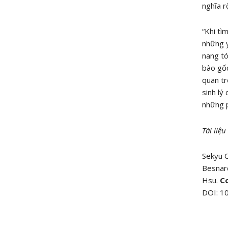
nghĩa r
“Khi tì
những y
nang tó
bào gốc
quan tr
sinh lý
những p
Tài liệ
Sekyu C
Besnard
Hsu.
Co
DOI: 1