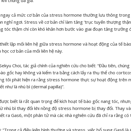
 khi chúng đã già.
, ngay cả mức cơ bản của stress hormone thường lưu thông trong 
ạn nghỉ ngơi. Stress về cơ bản chỉ làm tăng ‘trục tuyến thượng thận
g tóc thậm chí còn khó khăn hơn bước vào giai đoạn tăng trưởng để
 thiết lập mối liên hệ giữa stress hormone và hoạt động của tế bà
h học cơ bản của mối liên hệ này.
 Sekyu Choi, tác giả chính của nghiên cứu cho biết: “Đầu tiên, chúng
bào gốc hay không và kiểm tra bằng cách lấy ra thụ thể cho cortico
ng tôi phát hiện ra rằng stress hormone thực sự hoạt động trên 
ết như là nhú bì (dermal papilla)”.
được biết là rất quan trọng để kích hoạt tế bào gốc nang tóc, như
 từ nhú bì thay đổi khi nồng độ stress hormone bị thay đổi. Thay 
tiết ra Gas6, một phân tử mà các nhà nghiên cứu đã chỉ ra rằng có 
i: “Trong cả điều kiện bình thường và stress, việc bổ sung Gas6 là