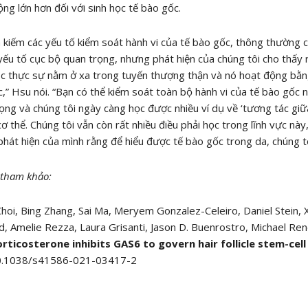
ộng lớn hơn đối với sinh học tế bào gốc.
m kiếm các yếu tố kiểm soát hành vi của tế bào gốc, thông thường 
ếu tố cục bộ quan trọng, nhưng phát hiện của chúng tôi cho thấy 
c thực sự nằm ở xa trong tuyến thượng thận và nó hoạt động bằng 
,” Hsu nói. “Bạn có thể kiểm soát toàn bộ hành vi của tế bào gốc 
ọng và chúng tôi ngày càng học được nhiều ví dụ về ‘tương tác giữa
 cơ thể. Chúng tôi vẫn còn rất nhiều điều phải học trong lĩnh vực nà
hát hiện của mình rằng để hiểu được tế bào gốc trong da, chúng tô
u tham khảo
:
hoi, Bing Zhang, Sai Ma, Meryem Gonzalez-Celeiro, Daniel Stein, X
, Amelie Rezza, Laura Grisanti, Jason D. Buenrostro, Michael Re
rticosterone inhibits GAS6 to govern hair follicle stem-cel
0.1038/s41586-021-03417-2