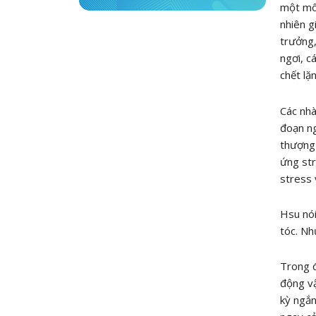
một mô 
nhiên g
trưởng,
ngơi, c
chết lặ
Các nhà
đoạn ng
thượng 
ứng str
stress 
Hsu nói
tóc. Nh
Trong đ
động vậ
kỳ ngắn