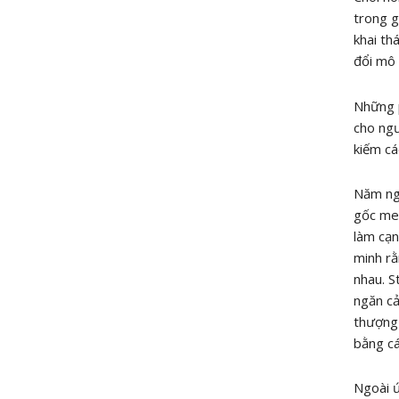
trong g
khai th
đổi mô 
Những p
cho ngư
kiếm cá
Năm ngo
gốc mel
làm cạn
minh rằ
nhau. S
ngăn cả
thượng 
bằng c
Ngoài ứ