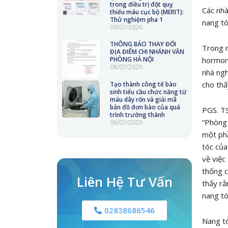
trong điều trị đột quỵ
Các nhà
thiếu máu cục bộ (MERIT):
Thử nghiệm pha 1
nang tó
09/07/2026
THÔNG BÁO THAY ĐỔI
Trong m
ĐỊA ĐIỂM CHI NHÁNH VĂN
hormone
PHÒNG HÀ NỘI
08/07/2026
nhà ngh
cho thấ
Tạo thành công tế bào
sinh tiểu cầu chức năng từ
máu dây rốn và giải mã
bản đồ đơn bào của quá
PGS. TS
trình trưởng thành
“Phòng 
06/07/2026
một phầ
tóc của
về việc
thống c
Liên Hệ Tư Vấn
thấy rằ
nang tó
02838686546
Nang tó