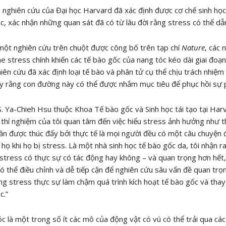
 nghiên cứu của Đại học Harvard đã xác định được cơ chế sinh học
c, xác nhận những quan sát đã có từ lâu đời rằng stress có thể dẫ
ột nghiên cứu trên chuột được công bố trên tạp chí
Nature
, các 
 stress chính khiến các tế bào gốc của nang tóc kéo dài giai đoạn 
iên cứu đã xác định loại tế bào và phân tử cụ thể chịu trách nhiệm 
y rằng con đường này có thể được nhắm mục tiêu để phục hồi sự ph
. Ya-Chieh Hsu thuộc Khoa Tế bào gốc và Sinh học tái tạo tại Harva
thí nghiệm của tôi quan tâm đến việc hiểu stress ảnh hưởng như t
n được thúc đẩy bởi thực tế là mọi người đều có một câu chuyện để
 họ khi họ bị stress. Là một nhà sinh học tế bào gốc da, tôi nhận r
 stress có thực sự có tác động hay không – và quan trọng hơn hết, 
ó thể điều chỉnh và dễ tiếp cận để nghiên cứu sâu vấn đề quan trọ
ng stress thực sự làm chậm quá trình kích hoạt tế bào gốc và thay
c.”
c là một trong số ít các mô của động vật có vú có thể trải qua các