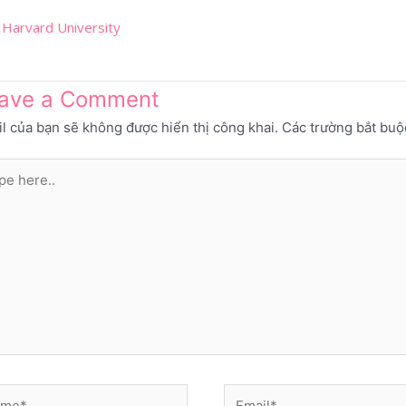
:
Harvard University
ave a Comment
l của bạn sẽ không được hiển thị công khai.
Các trường bắt bu
e
..
e*
Email*