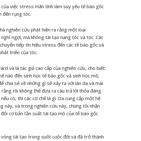
 của việc stress mãn tính làm suy yếu tế bào gốc
n đến rụng tóc.
nhà nghiên cứu phát hiện ra rằng một loại
nghỉ ngơi, mà không tái tạo nang tóc và tóc. Các
chuyển tiếp tín hiệu stress đến các tế bào gốc và
át triển của tóc.
rd và là tác giả cao cấp của nghiên cứu, cho biết:
hế nào đến sinh học tế bào gốc và sinh học mô,
 chia sẻ về những gì sẽ xảy ra với làn da và mái
a rằng tôi không thể đưa ra câu trả lời thỏa đáng
nếu có, thì các cơ chế là gì. Da cung cấp một hệ
ng này, và trong nghiên cứu này, chúng tôi nhận
 đổi cơ bản tần suất tái tạo mô của tế bào gốc
 vòng tái tạo trong suốt cuộc đời và đã trở thành