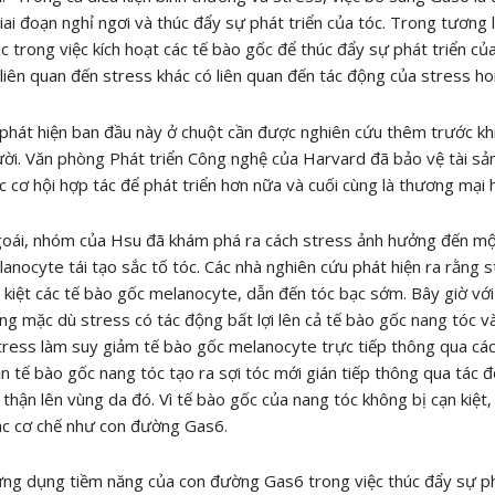
iai đoạn nghỉ ngơi và thúc đẩy sự phát triển của tóc. Trong tương
ác trong việc kích hoạt các tế bào gốc để thúc đẩy sự phát triển củ
liên quan đến stress khác có liên quan đến tác động của stress h
hát hiện ban đầu này ở chuột cần được nghiên cứu thêm trước kh
ời. Văn phòng Phát triển Công nghệ của Harvard đã bảo vệ tài sản 
c cơ hội hợp tác để phát triển hơn nữa và cuối cùng là thương mại 
ái, nhóm của Hsu đã khám phá ra cách stress ảnh hưởng đến một 
anocyte tái tạo sắc tố tóc. Các nhà nghiên cứu phát hiện ra rằng s
 kiệt các tế bào gốc melanocyte, dẫn đến tóc bạc sớm. Bây giờ với
ng mặc dù stress có tác động bất lợi lên cả tế bào gốc nang tóc v
tress làm suy giảm tế bào gốc melanocyte trực tiếp thông qua các 
n tế bào gốc nang tóc tạo ra sợi tóc mới gián tiếp thông qua tá
thận lên vùng da đó. Vì tế bào gốc của nang tóc không bị cạn kiệt, n
ác cơ chế như con đường Gas6.
ng dụng tiềm năng của con đường Gas6 trong việc thúc đẩy sự phá