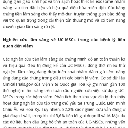
dụng giàn giáo sinh học và tinh sạch hoặc thiết kế exosome nhằm
nâng cao tính đặc hiệu và hiệu quả điều hòa miễn dịch. Các bằng
chứng tiền lâm sàng cho thấy mô-đun truyền thông gian bào đóng
vai trò quan trọng trong cải thiện tổn thương mô và có tiềm năng
chuyển giao lâm sàng rõ rệt.
Nghiên cứu lâm sàng về UC-MSCs trong các bệnh lý liên
quan đến viêm
Các nghiên cứu tiền lâm sàng đã chứng minh độ an toàn thuận lợi
và hiệu quả điều trị đáng kể của UC-MSCs, đồng thời nhiều thử
nghiệm lâm sàng đang được triển khai nhằm đánh giá tiềm năng
ứng dụng của chúng trong điều trị các bệnh lý viêm. Cơ sở dữ liệu
ClinicalTrials.gov của Viện Y tế Quốc gia Hoa Kỳ ghi nhận gần 100
thử nghiệm lâm sàng trên toàn cầu nghiên cứu việc sử dụng UC-
MSCs trong các bệnh viêm. Phân tích theo khu vực địa lý cho thấy
hoạt động nghiên cứu tập trung chủ yếu tại Trung Quốc, Liên minh
Châu Âu và Hoa Kỳ. Tuy nhiên, 82,2% các nghiên cứu vẫn đang ở
giai đoạn I và II, trong khi chỉ 5,6% tiến tới giai đoạn III và IV. Mặc dù
các dữ liệu ban đầu ủng hộ tính an toàn của UC-MSCs, những vấn