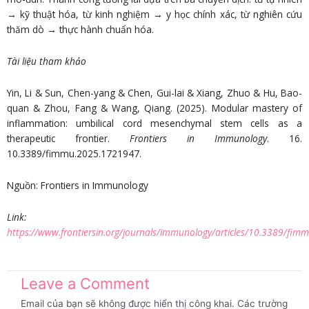
→ kỹ thuật hóa, từ kinh nghiệm → y học chính xác, từ nghiên cứu
thăm dò → thực hành chuẩn hóa.
Tài liệu tham khảo
Yin, Li & Sun, Chen-yang & Chen, Gui-lai & Xiang, Zhuo & Hu, Bao-
quan & Zhou, Fang & Wang, Qiang. (2025). Modular mastery of
inflammation: umbilical cord mesenchymal stem cells as a
therapeutic frontier.
Frontiers in Immunology
. 16.
10.3389/fimmu.2025.1721947.
Nguồn: Frontiers in Immunology
Link:
https://www.frontiersin.org/journals/immunology/articles/10.3389/fim
Leave a Comment
Email của bạn sẽ không được hiển thị công khai.
Các trường