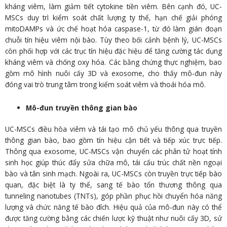
kháng viêm, làm giảm tiết cytokine tiền viêm. Bên cạnh đó, UC-
MSCs duy trì kiểm soát chất lượng ty thể, hạn chế giải phóng
mitoDAMPs và ức chế hoạt hóa caspase-1, từ đó làm gián đoạn
chuỗi tín hiệu viêm nội bào. Tùy theo bối cảnh bệnh lý, UC-MSCs
còn phối hợp với các trục tín hiệu đặc hiệu để tăng cường tác dụng
kháng viêm và chống oxy hóa. Các bằng chứng thực nghiệm, bao
gồm mô hình nuôi cấy 3D và exosome, cho thấy mô-đun này
đóng vai trò trung tâm trong kiểm soát viêm và thoái hóa mô.
Mô-đun truyền thông gian bào
UC-MSCs điều hòa viêm và tái tạo mô chủ yếu thông qua truyền
thông gian bào, bao gồm tín hiệu cận tiết và tiếp xúc trực tiếp.
Thông qua exosome, UC-MSCs vận chuyển các phân tử hoạt tính
sinh học giúp thúc đẩy sửa chữa mô, tái cấu trúc chất nền ngoại
bào và tân sinh mạch. Ngoài ra, UC-MSCs còn truyền trực tiếp bào
quan, đặc biệt là ty thể, sang tế bào tổn thương thông qua
tunneling nanotubes (TNTs), góp phần phục hồi chuyển hóa năng
lượng và chức năng tế bào đích. Hiệu quả của mô-đun này có thể
được tăng cường bằng các chiến lược kỹ thuật như nuôi cấy 3D, sử