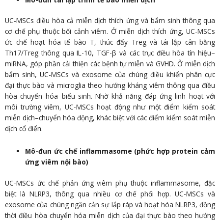
UC-MSCs điều hòa cả miễn dịch thích ứng và bẩm sinh thông qua
cơ chế phụ thuộc bối cảnh viêm. Ở miễn dịch thích ứng, UC-MSCs
ức chế hoạt hóa tế bào T, thúc đẩy Treg và tái lập cân bằng
Th17/Treg thông qua IL-10, TGF-β và các trục điều hòa tín hiệu–
miRNA, góp phần cải thiện các bệnh tự miễn và GVHD. Ở miễn dịch
bẩm sinh, UC-MSCs và exosome của chúng điều khiển phân cực
đại thực bào và microglia theo hướng kháng viêm thông qua điều
hòa chuyển hóa–biểu sinh. Nhờ khả năng đáp ứng linh hoạt với
môi trường viêm, UC-MSCs hoạt động như một điểm kiểm soát
miễn dịch–chuyển hóa động, khác biệt với các điểm kiểm soát miễn
dịch cổ điển.
Mô-đun ức chế inflammasome (phức hợp protein cảm
ứng viêm nội bào)
UC-MSCs ức chế phản ứng viêm phụ thuộc inflammasome, đặc
biệt là NLRP3, thông qua nhiều cơ chế phối hợp. UC-MSCs và
exosome của chúng ngăn cản sự lắp ráp và hoạt hóa NLRP3, đồng
thời điều hòa chuyển hóa miễn dịch của đại thực bào theo hướng