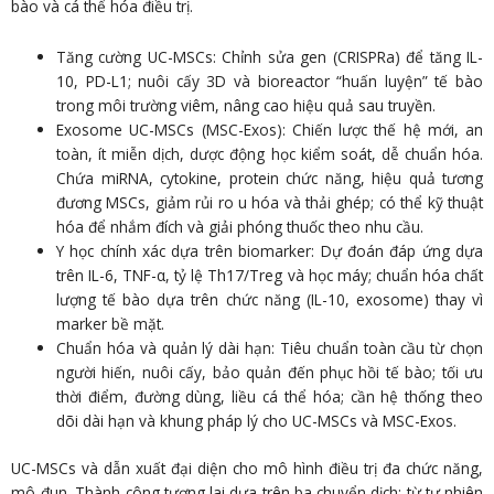
bào và cá thể hóa điều trị.
Tăng cường UC-MSCs: Chỉnh sửa gen (CRISPRa) để tăng IL-
10, PD-L1; nuôi cấy 3D và bioreactor “huấn luyện” tế bào
trong môi trường viêm, nâng cao hiệu quả sau truyền.
Exosome UC-MSCs (MSC-Exos): Chiến lược thế hệ mới, an
toàn, ít miễn dịch, dược động học kiểm soát, dễ chuẩn hóa.
Chứa miRNA, cytokine, protein chức năng, hiệu quả tương
đương MSCs, giảm rủi ro u hóa và thải ghép; có thể kỹ thuật
hóa để nhắm đích và giải phóng thuốc theo nhu cầu.
Y học chính xác dựa trên biomarker: Dự đoán đáp ứng dựa
trên IL-6, TNF-α, tỷ lệ Th17/Treg và học máy; chuẩn hóa chất
lượng tế bào dựa trên chức năng (IL-10, exosome) thay vì
marker bề mặt.
Chuẩn hóa và quản lý dài hạn: Tiêu chuẩn toàn cầu từ chọn
người hiến, nuôi cấy, bảo quản đến phục hồi tế bào; tối ưu
thời điểm, đường dùng, liều cá thể hóa; cần hệ thống theo
dõi dài hạn và khung pháp lý cho UC-MSCs và MSC-Exos.
UC-MSCs và dẫn xuất đại diện cho mô hình điều trị đa chức năng,
mô-đun. Thành công tương lai dựa trên ba chuyển dịch: từ tự nhiên