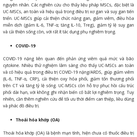
nguyên nhân. Các nghiên cứu cho thấy liệu pháp MSCs, đặc biệt là
UC-MSCs, an toàn và hiệu quả trong điều trị xơ gan và suy gan tiến
triển. UC-MSCs giúp cải thiện chức năng gan, giảm viêm, điều hòa
miễn dịch (giảm IL-6, TNF-α; tăng IL-10, Treg), giảm tỷ lệ suy gan
và cải thiện sống còn, với rất ít tác dụng phụ nghiêm trọng.
COVID-19
COVID-19 nặng liên quan đến phản ứng viêm quá mức và bão
cytokine. Nhiều thử nghiệm lâm sàng cho thấy UC-MSCs an toàn
và có hiệu quả trong điều trị COVID-19 nặng/ARDS, giúp giảm viêm
(IL-6, TNF-α, CRP), cải thiện oxy hóa phổi, giảm tổn thương phổi
trên CT và tăng tỷ lệ sống. UC-MSCs còn hỗ trợ phục hồi cấu trúc
phổi dài hạn, với không ghi nhận biến cố bất lợi nghiêm trọng. Tuy
nhiên, cần thêm nghiên cứu để tối ưu thời điểm can thiệp, liều dùng
và phác đồ điều trị.
Thoái hóa khớp (OA)
Thoái hóa khớp (OA) là bệnh mạn tính, hiện chưa có thuốc điều trị