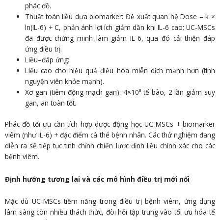
phác đồ.
Thuật toán liều dựa biomarker: Đề xuất quan hệ Dose = k ×
ln(IL-6) + C, phản ánh lợi ích giảm dần khi IL-6 cao; UC-MSCs
đã được chứng minh làm giảm IL-6, qua đó cải thiện đáp
ứng điều trị.
Liều–đáp ứng:
Liều cao cho hiệu quả điều hòa miễn dịch mạnh hơn (tình
nguyện viên khỏe mạnh).
Xơ gan (tiêm động mạch gan): 4×10⁸ tế bào, 2 lần giảm suy
gan, an toàn tốt.
Phác đồ tối ưu cần tích hợp dược động học UC-MSCs + biomarker
viêm (như IL-6) + đặc điểm cá thể bệnh nhân. Các thử nghiệm đang
diễn ra sẽ tiếp tục tinh chỉnh chiến lược định liều chính xác cho các
bệnh viêm.
Định hướng tương lai và các mô hình điều trị mới nổi
Mặc dù UC-MSCs tiềm năng trong điều trị bệnh viêm, ứng dụng
lâm sàng còn nhiều thách thức, đòi hỏi tập trung vào tối ưu hóa tế