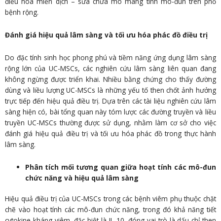
điều hòa miễn dịch – sửa chữa mô mang tính mô-đun trên phổ
bệnh rộng.
Đánh giá hiệu quả lâm sàng và tối ưu hóa phác đồ điều trị
Do đặc tính sinh học phong phú và tiềm năng ứng dụng lâm sàng
rộng lớn của UC-MSCs, các nghiên cứu lâm sàng liên quan đang
không ngừng được triển khai. Nhiều bằng chứng cho thấy đường
dùng và liều lượng UC-MSCs là những yếu tố then chốt ảnh hưởng
trực tiếp đến hiệu quả điều trị. Dựa trên các tài liệu nghiên cứu lâm
sàng hiện có, bài tổng quan này tóm lược các đường truyền và liều
truyền UC-MSCs thường được sử dụng, nhằm làm cơ sở cho việc
đánh giá hiệu quả điều trị và tối ưu hóa phác đồ trong thực hành
lâm sàng.
Phân tích mối tương quan giữa hoạt tính các mô-đun
chức năng và hiệu quả lâm sàng
Hiệu quả điều trị của UC-MSCs trong các bệnh viêm phụ thuộc chặt
chẽ vào hoạt tính các mô-đun chức năng, trong đó khả năng tiết
cytokine kháng viêm, đặc biệt là IL-10, đóng vai trò là dấu chỉ then