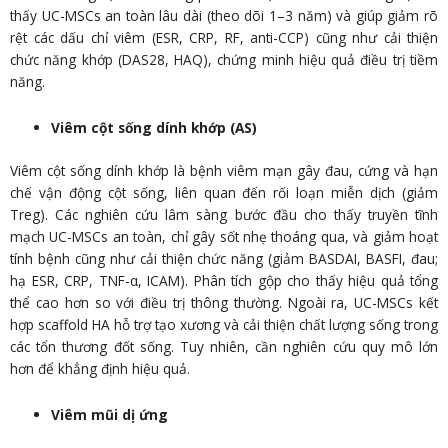
thấy UC-MSCs an toàn lâu dài (theo dõi 1–3 năm) và giúp giảm rõ
rệt các dấu chỉ viêm (ESR, CRP, RF, anti-CCP) cũng như cải thiện
chức năng khớp (DAS28, HAQ), chứng minh hiệu quả điều trị tiềm
năng.
Viêm cột sống dính khớp (AS)
Viêm cột sống dính khớp là bệnh viêm mạn gây đau, cứng và hạn
chế vận động cột sống, liên quan đến rối loạn miễn dịch (giảm
Treg). Các nghiên cứu lâm sàng bước đầu cho thấy truyền tĩnh
mạch UC-MSCs an toàn, chỉ gây sốt nhẹ thoáng qua, và giảm hoạt
tính bệnh cũng như cải thiện chức năng (giảm BASDAI, BASFI, đau;
hạ ESR, CRP, TNF-α, ICAM). Phân tích gộp cho thấy hiệu quả tổng
thể cao hơn so với điều trị thông thường. Ngoài ra, UC-MSCs kết
hợp scaffold HA hỗ trợ tạo xương và cải thiện chất lượng sống trong
các tổn thương đốt sống. Tuy nhiên, cần nghiên cứu quy mô lớn
hơn để khẳng định hiệu quả.
Viêm mũi dị ứng