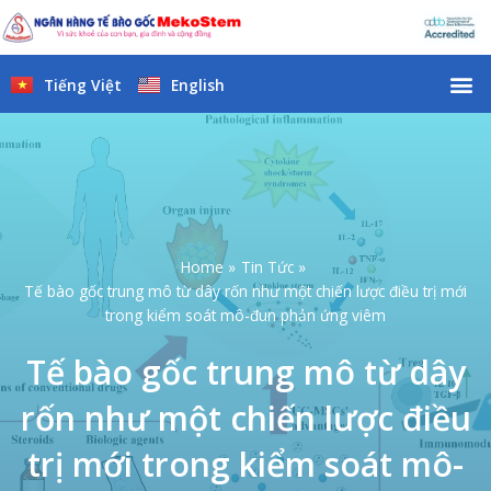
Skip
to
content
M
Tiếng Việt
English
Home
Tin Tức
Tế bào gốc trung mô từ dây rốn như một chiến lược điều trị mới
trong kiểm soát mô-đun phản ứng viêm
Tế bào gốc trung mô từ dây
rốn như một chiến lược điều
trị mới trong kiểm soát mô-