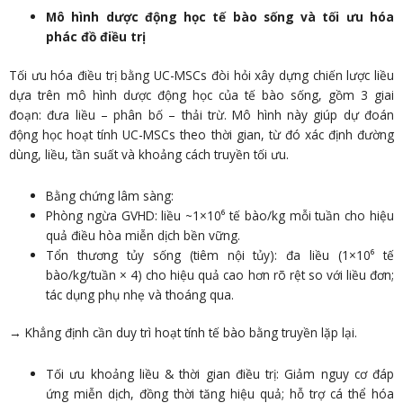
Mô hình dược động học tế bào sống và tối ưu hóa
phác đồ điều trị
Tối ưu hóa điều trị bằng UC-MSCs đòi hỏi xây dựng chiến lược liều
dựa trên mô hình dược động học của tế bào sống, gồm 3 giai
đoạn: đưa liều – phân bố – thải trừ. Mô hình này giúp dự đoán
động học hoạt tính UC-MSCs theo thời gian, từ đó xác định đường
dùng, liều, tần suất và khoảng cách truyền tối ưu.
Bằng chứng lâm sàng:
Phòng ngừa GVHD: liều ~1×10⁶ tế bào/kg mỗi tuần cho hiệu
quả điều hòa miễn dịch bền vững.
Tổn thương tủy sống (tiêm nội tủy): đa liều (1×10⁶ tế
bào/kg/tuần × 4) cho hiệu quả cao hơn rõ rệt so với liều đơn;
tác dụng phụ nhẹ và thoáng qua.
→ Khẳng định cần duy trì hoạt tính tế bào bằng truyền lặp lại.
Tối ưu khoảng liều & thời gian điều trị: Giảm nguy cơ đáp
ứng miễn dịch, đồng thời tăng hiệu quả; hỗ trợ cá thể hóa