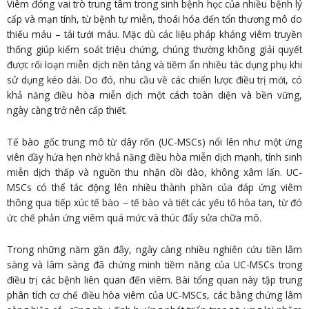
Viêm đóng vai trò trung tâm trong sinh bệnh học của nhiều bệnh lý
cấp và mạn tính, từ bệnh tự miễn, thoái hóa đến tổn thương mô do
thiếu máu – tái tưới máu. Mặc dù các liệu pháp kháng viêm truyền
thống giúp kiểm soát triệu chứng, chúng thường không giải quyết
được rối loạn miễn dịch nền tảng và tiềm ẩn nhiều tác dụng phụ khi
sử dụng kéo dài. Do đó, nhu cầu về các chiến lược điều trị mới, có
khả năng điều hòa miễn dịch một cách toàn diện và bền vững,
ngày càng trở nên cấp thiết.
Tế bào gốc trung mô từ dây rốn (UC-MSCs) nổi lên như một ứng
viên đầy hứa hẹn nhờ khả năng điều hòa miễn dịch mạnh, tính sinh
miễn dịch thấp và nguồn thu nhận dồi dào, không xâm lấn. UC-
MSCs có thể tác động lên nhiều thành phần của đáp ứng viêm
thông qua tiếp xúc tế bào – tế bào và tiết các yếu tố hòa tan, từ đó
ức chế phản ứng viêm quá mức và thúc đẩy sửa chữa mô.
Trong những năm gần đây, ngày càng nhiều nghiên cứu tiền lâm
sàng và lâm sàng đã chứng minh tiềm năng của UC-MSCs trong
điều trị các bệnh liên quan đến viêm. Bài tổng quan này tập trung
phân tích cơ chế điều hòa viêm của UC-MSCs, các bằng chứng lâm