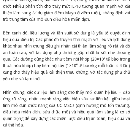
chốt. Nhiều phân tích cho thấy mức IL-10 tương quan mạnh với cải
thiện lâm sàng (ví dụ giảm điểm Mayo ở viêm ruột), khẳng định vai
trò trung tâm của mô-đun điều hòa miễn dịch.
Bên cạnh đó, liều lượng và tần suất sử dụng là yếu tố quyết định
hiệu quả điều trị. Các phác đồ truyền tĩnh mạch với liều và lịch dùng
khác nhau nhìn chung đều ghi nhận cải thiện lâm sàng rõ rệt và độ
an toàn cao, với tác dụng phụ thường gặp nhất là sốt nhẹ thoáng
qua. Các đường dùng khác như tiêm nội khớp (20×10⁶ tế bào trong
thoái hóa khớp) hay tiêm nội tủy (1×10⁶ tế bào/kg mỗi tuần × 4 lần)
cũng cho thấy hiệu quả cải thiện triệu chứng, với tác dụng phụ chủ
yếu nhẹ và tạm thời.
Nhìn chung, các dữ liệu lâm sàng cho thấy mối quan hệ liều – đáp
ứng rõ ràng, nhấn mạnh rằng việc hiểu sâu sự liên kết giữa hoạt
tính mô-đun chức năng của UC-MSCs (định hướng mô tổn thương,
điều hòa miễn dịch, sửa chữa mô) và hiệu quả lâm sàng là cơ sở
quan trọng để xây dựng các chiến lược điều trị an toàn, hiệu quả và
cá thể hóa.