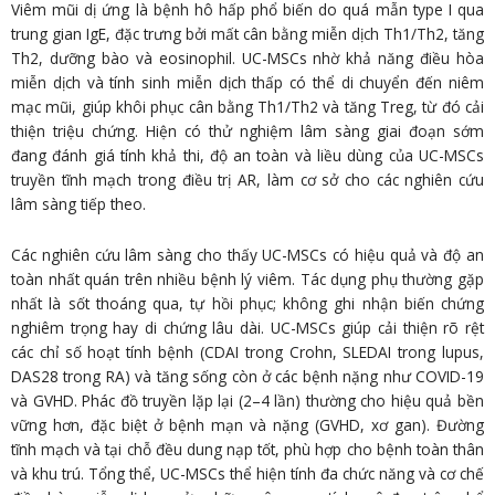
Viêm mũi dị ứng là bệnh hô hấp phổ biến do quá mẫn type I qua
trung gian IgE, đặc trưng bởi mất cân bằng miễn dịch Th1/Th2, tăng
Th2, dưỡng bào và eosinophil. UC-MSCs nhờ khả năng điều hòa
miễn dịch và tính sinh miễn dịch thấp có thể di chuyển đến niêm
mạc mũi, giúp khôi phục cân bằng Th1/Th2 và tăng Treg, từ đó cải
thiện triệu chứng. Hiện có thử nghiệm lâm sàng giai đoạn sớm
đang đánh giá tính khả thi, độ an toàn và liều dùng của UC-MSCs
truyền tĩnh mạch trong điều trị AR, làm cơ sở cho các nghiên cứu
lâm sàng tiếp theo.
Các nghiên cứu lâm sàng cho thấy UC-MSCs có hiệu quả và độ an
toàn nhất quán trên nhiều bệnh lý viêm. Tác dụng phụ thường gặp
nhất là sốt thoáng qua, tự hồi phục; không ghi nhận biến chứng
nghiêm trọng hay di chứng lâu dài. UC-MSCs giúp cải thiện rõ rệt
các chỉ số hoạt tính bệnh (CDAI trong Crohn, SLEDAI trong lupus,
DAS28 trong RA) và tăng sống còn ở các bệnh nặng như COVID-19
và GVHD. Phác đồ truyền lặp lại (2–4 lần) thường cho hiệu quả bền
vững hơn, đặc biệt ở bệnh mạn và nặng (GVHD, xơ gan). Đường
tĩnh mạch và tại chỗ đều dung nạp tốt, phù hợp cho bệnh toàn thân
và khu trú. Tổng thể, UC-MSCs thể hiện tính đa chức năng và cơ chế