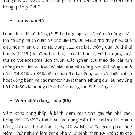
Tổng thể, UC-MSCs được chứng minh an toàn và có lợi ích đa chiều
trong quản lý GVHD.
Lupus ban đỏ
Lupus ban đỏ hệ thống (SLE) là dạng lupus phổ biến và nặng nhất,
tổn thương đa cơ quan và khó điều trị. UC-MSCs cho thấy hiệu quả
điều hòa miễn dịch rõ rệt trong SLE, đặc biệt thông qua ức chế tế
bào B (CD19⁺) và điều hòa hoạt hóa tế bào T, với tác dụng vượt
trội so với exosome đơn thuần. Các nghiên cứu theo dõi dài hạn
chứng minh tính an toàn và hiệu quả bền vững, với tỷ lệ sống sau 5
năm đạt 84% và 34% bệnh nhân đạt lui bệnh, kèm cải thiện chỉ số
hoạt động bệnh và các marker huyết thanh. Những dữ liệu này ủng
hộ UC-MSCs là hướng điều trị tiềm năng cho SLE kháng trị.
Viêm khớp dạng thấp (RA)
Viêm khớp dạng thấp là bệnh viêm mạn tính gây tàn phế cao,
trong đó UC-MSCs thể hiện tác dụng điều hòa miễn dịch mạnh
bằng cách ức chế tế bào T, B, DC và NK, từ đó giảm phản ứng
viêm. Thử nghiệm lâm sàng pha I/II ở bệnh nhân RA kháng trị cho