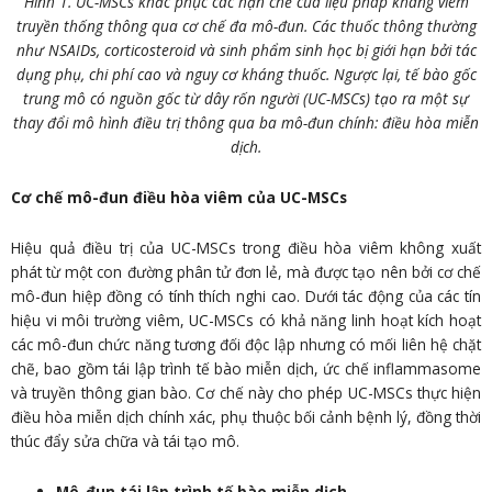
Hình 1. UC-MSCs khắc phục các hạn chế của liệu pháp kháng viêm
truyền thống thông qua cơ chế đa mô-đun. Các thuốc thông thường
như NSAIDs, corticosteroid và sinh phẩm sinh học bị giới hạn bởi tác
dụng phụ, chi phí cao và nguy cơ kháng thuốc. Ngược lại, tế bào gốc
trung mô có nguồn gốc từ dây rốn người (UC-MSCs) tạo ra một sự
thay đổi mô hình điều trị thông qua ba mô-đun chính: điều hòa miễn
dịch.
Cơ chế mô-đun điều hòa viêm của UC-MSCs
Hiệu quả điều trị của UC-MSCs trong điều hòa viêm không xuất
phát từ một con đường phân tử đơn lẻ, mà được tạo nên bởi cơ chế
mô-đun hiệp đồng có tính thích nghi cao. Dưới tác động của các tín
hiệu vi môi trường viêm, UC-MSCs có khả năng linh hoạt kích hoạt
các mô-đun chức năng tương đối độc lập nhưng có mối liên hệ chặt
chẽ, bao gồm tái lập trình tế bào miễn dịch, ức chế inflammasome
và truyền thông gian bào. Cơ chế này cho phép UC-MSCs thực hiện
điều hòa miễn dịch chính xác, phụ thuộc bối cảnh bệnh lý, đồng thời
thúc đẩy sửa chữa và tái tạo mô.
Mô-đun tái lập trình tế bào miễn dịch