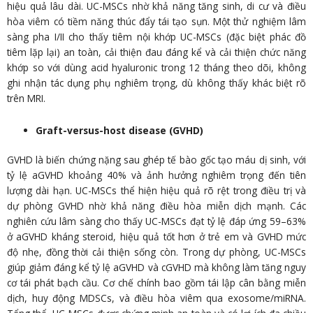
hiệu quả lâu dài. UC-MSCs nhờ khả năng tăng sinh, di cư và điều
hòa viêm có tiềm năng thúc đẩy tái tạo sụn. Một thử nghiệm lâm
sàng pha I/II cho thấy tiêm nội khớp UC-MSCs (đặc biệt phác đồ
tiêm lặp lại) an toàn, cải thiện đau đáng kể và cải thiện chức năng
khớp so với dùng acid hyaluronic trong 12 tháng theo dõi, không
ghi nhận tác dụng phụ nghiêm trọng, dù không thấy khác biệt rõ
trên MRI.
Graft-versus-host disease (GVHD)
GVHD là biến chứng nặng sau ghép tế bào gốc tạo máu dị sinh, với
tỷ lệ aGVHD khoảng 40% và ảnh hưởng nghiêm trọng đến tiên
lượng dài hạn. UC-MSCs thể hiện hiệu quả rõ rệt trong điều trị và
dự phòng GVHD nhờ khả năng điều hòa miễn dịch mạnh. Các
nghiên cứu lâm sàng cho thấy UC-MSCs đạt tỷ lệ đáp ứng 59–63%
ở aGVHD kháng steroid, hiệu quả tốt hơn ở trẻ em và GVHD mức
độ nhẹ, đồng thời cải thiện sống còn. Trong dự phòng, UC-MSCs
giúp giảm đáng kể tỷ lệ aGVHD và cGVHD mà không làm tăng nguy
cơ tái phát bạch cầu. Cơ chế chính bao gồm tái lập cân bằng miễn
dịch, huy động MDSCs, và điều hòa viêm qua exosome/miRNA.