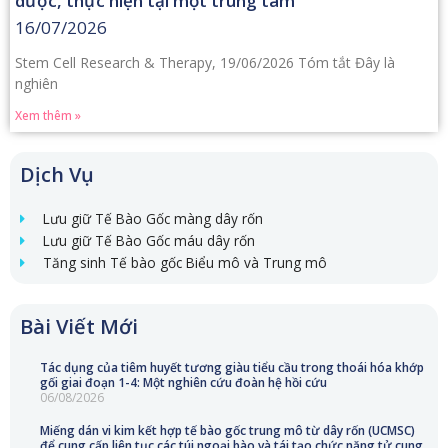
dược, thực hiện tại một trung tâm
16/07/2026
Stem Cell Research & Therapy, 19/06/2026 Tóm tắt Đây là
nghiên
Xem thêm »
Dịch Vụ
Lưu giữ Tế Bào Gốc màng dây rốn
Lưu giữ Tế Bào Gốc máu dây rốn
Tăng sinh Tế bào gốc Biểu mô và Trung mô
Bài Viết Mới
Tác dụng của tiêm huyết tương giàu tiểu cầu trong thoái hóa khớp
gối giai đoạn 1-4: Một nghiên cứu đoàn hệ hồi cứu
06/08/2026
Miếng dán vi kim kết hợp tế bào gốc trung mô từ dây rốn (UCMSC)
để cung cấp liên tục các túi ngoại bào và tái tạo chức năng tử cung.