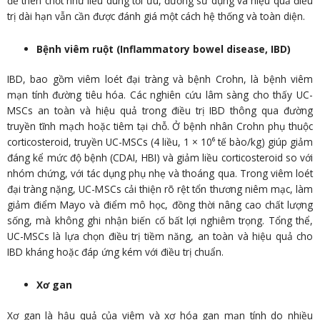
đề then chốt như liều dùng tối ưu, đường sử dụng và hiệu quả điều
trị dài hạn vẫn cần được đánh giá một cách hệ thống và toàn diện.
Bệnh viêm ruột (Inflammatory bowel disease, IBD)
IBD, bao gồm viêm loét đại tràng và bệnh Crohn, là bệnh viêm
mạn tính đường tiêu hóa. Các nghiên cứu lâm sàng cho thấy UC-
MSCs an toàn và hiệu quả trong điều trị IBD thông qua đường
truyền tĩnh mạch hoặc tiêm tại chỗ. Ở bệnh nhân Crohn phụ thuộc
corticosteroid, truyền UC-MSCs (4 liều, 1 × 10⁶ tế bào/kg) giúp giảm
đáng kể mức độ bệnh (CDAI, HBI) và giảm liều corticosteroid so với
nhóm chứng, với tác dụng phụ nhẹ và thoáng qua. Trong viêm loét
đại tràng nặng, UC-MSCs cải thiện rõ rệt tổn thương niêm mạc, làm
giảm điểm Mayo và điểm mô học, đồng thời nâng cao chất lượng
sống, mà không ghi nhận biến cố bất lợi nghiêm trọng. Tổng thể,
UC-MSCs là lựa chọn điều trị tiềm năng, an toàn và hiệu quả cho
IBD kháng hoặc đáp ứng kém với điều trị chuẩn.
Xơ gan
Xơ gan là hậu quả của viêm và xơ hóa gan mạn tính do nhiều