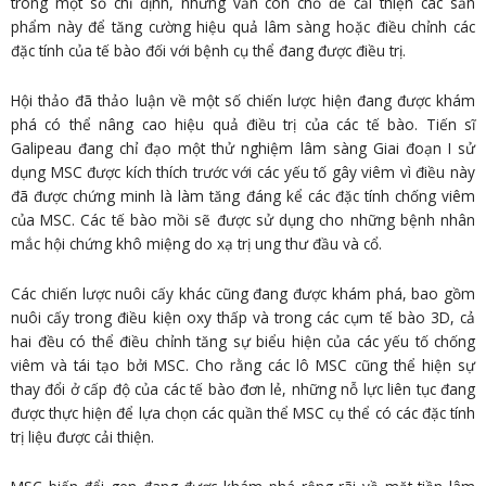
trong một số chỉ định, nhưng vẫn còn chỗ để cải thiện các sản
phẩm này để tăng cường hiệu quả lâm sàng hoặc điều chỉnh các
đặc tính của tế bào đối với bệnh cụ thể đang được điều trị.
Hội thảo đã thảo luận về một số chiến lược hiện đang được khám
phá có thể nâng cao hiệu quả điều trị của các tế bào. Tiến sĩ
Galipeau đang chỉ đạo một thử nghiệm lâm sàng Giai đoạn I sử
dụng MSC được kích thích trước với các yếu tố gây viêm vì điều này
đã được chứng minh là làm tăng đáng kể các đặc tính chống viêm
của MSC. Các tế bào mồi sẽ được sử dụng cho những bệnh nhân
mắc hội chứng khô miệng do xạ trị ung thư đầu và cổ.
Các chiến lược nuôi cấy khác cũng đang được khám phá, bao gồm
nuôi cấy trong điều kiện oxy thấp và trong các cụm tế bào 3D, cả
hai đều có thể điều chỉnh tăng sự biểu hiện của các yếu tố chống
viêm và tái tạo bởi MSC. Cho rằng các lô MSC cũng thể hiện sự
thay đổi ở cấp độ của các tế bào đơn lẻ, những nỗ lực liên tục đang
được thực hiện để lựa chọn các quần thể MSC cụ thể có các đặc tính
trị liệu được cải thiện.