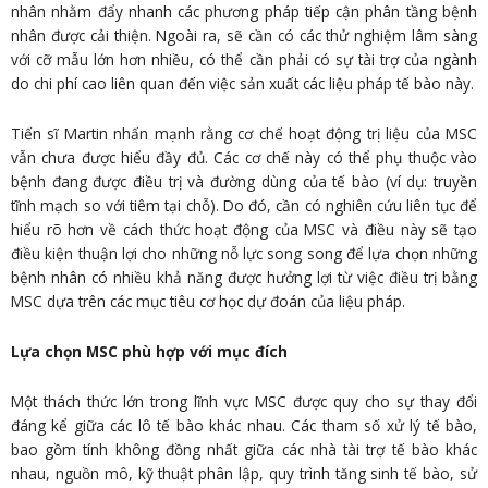
nhân nhằm đẩy nhanh các phương pháp tiếp cận phân tầng bệnh
nhân được cải thiện. Ngoài ra, sẽ cần có các thử nghiệm lâm sàng
với cỡ mẫu lớn hơn nhiều, có thể cần phải có sự tài trợ của ngành
do chi phí cao liên quan đến việc sản xuất các liệu pháp tế bào này.
Tiến sĩ Martin nhấn mạnh rằng cơ chế hoạt động trị liệu của MSC
vẫn chưa được hiểu đầy đủ. Các cơ chế này có thể phụ thuộc vào
bệnh đang được điều trị và đường dùng của tế bào (ví dụ: truyền
tĩnh mạch so với tiêm tại chỗ). Do đó, cần có nghiên cứu liên tục để
hiểu rõ hơn về cách thức hoạt động của MSC và điều này sẽ tạo
điều kiện thuận lợi cho những nỗ lực song song để lựa chọn những
bệnh nhân có nhiều khả năng được hưởng lợi từ việc điều trị bằng
MSC dựa trên các mục tiêu cơ học dự đoán của liệu pháp.
Lựa chọn MSC phù hợp với mục đích
Một thách thức lớn trong lĩnh vực MSC được quy cho sự thay đổi
đáng kể giữa các lô tế bào khác nhau. Các tham số xử lý tế bào,
bao gồm tính không đồng nhất giữa các nhà tài trợ tế bào khác
nhau, nguồn mô, kỹ thuật phân lập, quy trình tăng sinh tế bào, sử