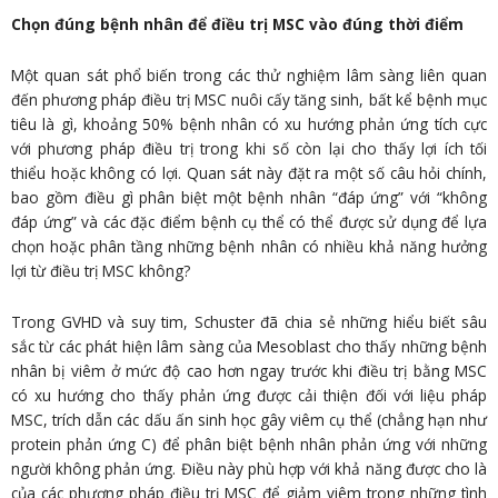
Chọn đúng bệnh nhân để điều trị MSC vào đúng thời điểm
Một quan sát phổ biến trong các thử nghiệm lâm sàng liên quan
đến phương pháp điều trị MSC nuôi cấy tăng sinh, bất kể bệnh mục
tiêu là gì, khoảng 50% bệnh nhân có xu hướng phản ứng tích cực
với phương pháp điều trị trong khi số còn lại cho thấy lợi ích tối
thiểu hoặc không có lợi. Quan sát này đặt ra một số câu hỏi chính,
bao gồm điều gì phân biệt một bệnh nhân “đáp ứng” với “không
đáp ứng” và các đặc điểm bệnh cụ thể có thể được sử dụng để lựa
chọn hoặc phân tầng những bệnh nhân có nhiều khả năng hưởng
lợi từ điều trị MSC không?
Trong GVHD và suy tim, Schuster đã chia sẻ những hiểu biết sâu
sắc từ các phát hiện lâm sàng của Mesoblast cho thấy những bệnh
nhân bị viêm ở mức độ cao hơn ngay trước khi điều trị bằng MSC
có xu hướng cho thấy phản ứng được cải thiện đối với liệu pháp
MSC, trích dẫn các dấu ấn sinh học gây viêm cụ thể (chẳng hạn như
protein phản ứng C) để phân biệt bệnh nhân phản ứng với những
người không phản ứng. Điều này phù hợp với khả năng được cho là
của các phương pháp điều trị MSC để giảm viêm trong những tình