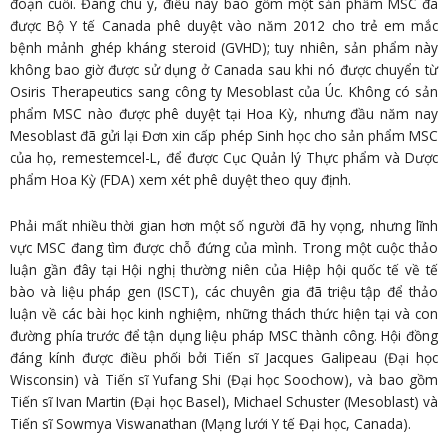
đoạn cuối. Đáng chú ý, điều này bao gồm một sản phẩm MSC đã
được Bộ Y tế Canada phê duyệt vào năm 2012 cho trẻ em mắc
bệnh mảnh ghép kháng steroid (GVHD); tuy nhiên, sản phẩm này
không bao giờ được sử dụng ở Canada sau khi nó được chuyển từ
Osiris Therapeutics sang công ty Mesoblast của Úc. Không có sản
phẩm MSC nào được phê duyệt tại Hoa Kỳ, nhưng đầu năm nay
Mesoblast đã gửi lại Đơn xin cấp phép Sinh học cho sản phẩm MSC
của họ, remestemcel-L, để được Cục Quản lý Thực phẩm và Dược
phẩm Hoa Kỳ (FDA) xem xét phê duyệt theo quy định.
Phải mất nhiều thời gian hơn một số người đã hy vọng, nhưng lĩnh
vực MSC đang tìm được chỗ đứng của mình. Trong một cuộc thảo
luận gần đây tại Hội nghị thường niên của Hiệp hội quốc tế về tế
bào và liệu pháp gen (ISCT), các chuyên gia đã triệu tập để thảo
luận về các bài học kinh nghiệm, những thách thức hiện tại và con
đường phía trước để tận dụng liệu pháp MSC thành công. Hội đồng
đáng kính được điều phối bởi Tiến sĩ Jacques Galipeau (Đại học
Wisconsin) và Tiến sĩ Yufang Shi (Đại học Soochow), và bao gồm
Tiến sĩ Ivan Martin (Đại học Basel), Michael Schuster (Mesoblast) và
Tiến sĩ Sowmya Viswanathan (Mạng lưới Y tế Đại học, Canada).