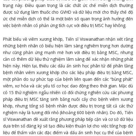
trạng này. Điều quan trọng là các chất ức chế miễn dịch thường
được sử dụng làm thuốc cho GVHD và dữ liệu mới cho thấy chế độ
ức chế miễn dịch có thể là một biến số quan trọng ảnh hưởng đến
việc bệnh nhân có phản ứng tích cực với điều trị MSC hay không.
Phát biểu về viêm xương khớp, Tiến sĩ Viswanathan nhận xét rằng
những bệnh nhân có biểu hiện lâm sàng nghiêm trọng hơn dường
như cũng phản ứng mạnh mẽ hơn với điều trị bằng MSC, nhưng
cần có thêm dữ liệu thử nghiệm lâm sàng để xác nhận những phát
hiện này. Hiện tại, thiếu các dấu ấn sinh học phân tử để phân tầng
bệnh nhân viêm xương khớp cho các liệu pháp điều trị bằng MSC,
một phần do sự phức tạp của bệnh liên quan đến các “bùng phát”
viêm, xơ hóa và các yếu tố cơ học dao động theo thời gian. Mặc dù
có 15 thử nghiệm ngẫu nhiên có đối chứng nghiên cứu các phương
pháp điều trị MSC tăng sinh bằng nuôi cấy cho bệnh viêm xương
khớp, nhưng tổng số bệnh nhân được điều trị trong tất cả các thử
nghiệm này là tương đối nhỏ (khoảng 600 bệnh nhân). Do đó, Tiến
sĩ Viswanathan đề xuất rằng phương pháp tiếp cận và cơ sở dữ liệu
dựa trên sổ đăng ký sẽ tạo điều kiện thuận lợi cho việc tổng hợp dữ
liệu để thẩm vấn các đặc điểm và dấu ấn sinh học cụ thể của bệnh