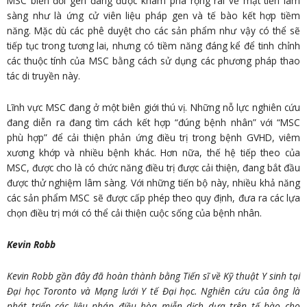
MSC biến đổi gen đang được khám phá rộng rãi về mặt tiền lâm
sàng như là ứng cử viên liệu pháp gen và tế bào kết hợp tiềm
năng. Mặc dù các phê duyệt cho các sản phẩm như vậy có thể sẽ
tiếp tục trong tương lai, nhưng có tiềm năng đáng kể để tinh chỉnh
các thuộc tính của MSC bằng cách sử dụng các phương pháp thao
tác di truyền này.
Lĩnh vực MSC đang ở một biên giới thú vị. Những nỗ lực nghiên cứu
đang diễn ra đang tìm cách kết hợp “đúng bệnh nhân” với “MSC
phù hợp” để cải thiện phản ứng điều trị trong bệnh GVHD, viêm
xương khớp và nhiều bệnh khác. Hơn nữa, thế hệ tiếp theo của
MSC, được cho là có chức năng điều trị được cải thiện, đang bắt đầu
được thử nghiệm lâm sàng. Với những tiến bộ này, nhiều khả năng
các sản phẩm MSC sẽ được cấp phép theo quy định, đưa ra các lựa
chọn điều trị mới có thể cải thiện cuộc sống của bệnh nhân.
Kevin Robb
Kevin Robb gần đây đã hoàn thành bằng Tiến sĩ về Kỹ thuật Y sinh tại
Đại học Toronto và Mạng lưới Y tế Đại học. Nghiên cứu của ông là
phát triển các liệu pháp điều hòa miễn dịch dựa trên tế bào cho