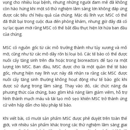
vọng cho nhiều loại bệnh, nhưng những người đam mê đã không
còn hào hứng khi một số thử nghiệm lâm sàng lớn không đáp ứng
được các tiêu chí hiệu quả của chúng. Mặc dù lĩnh vực MSC có thể
đã thất bại trong cuộc đua đến phòng khám, nhưng giờ đây đã có
sự lạc quan mới rằng MSC có thể bắt đầu thực hiện lời hứa ban đầu
của chúng.
MSC có nguồn gốc từ các mô trưởng thành như tủy xương và mô
mỡ, cũng như từ các mô dây rốn bị loại bỏ. Các tế bào có thể được
nuôi cấy tăng sinh trên đĩa hoặc trong bioreactors để tạo ra một
lượng lớn MSC. Ban đầu, MSC được cho là một quần thể tế bào
gốc, nhưng hiện nay lĩnh vực này đã nhận ra rằng các MSC được
nuôi cấy tăng sinh thường không hoạt động như tế bào gốc khi
được sử dụng trong lâm sàng. Thay vào đó, các chức năng đa
phương thức của chúng, bao gồm khả năng làm giảm viêm, hỗ trợ
hình thành mạch máu và tái tạo mô sẹo khiến MSC trở thành ứng
cử viên hấp dẫn cho liệu pháp tế bào.
Khi viết bài, có mười sản phẩm MSC được phê duyệt trên toàn thế
giới, với nhiều sản phẩm khác trong các thử nghiệm lâm sàng giai