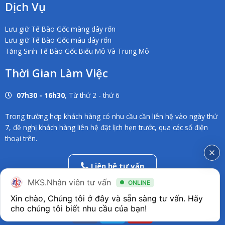
Dịch Vụ
Lưu giữ Tế Bào Gốc màng dây rốn
Lưu giữ Tế Bào Gốc máu dây rốn
Tăng Sinh Tế Bào Gốc Biểu Mô Và Trung Mô
Thời Gian Làm Việc
07h30 - 16h30
, Từ thứ 2 - thứ 6
Trong trường hợp khách hàng có nhu cầu cần liên hệ vào ngày thứ
7, đề nghị khách hàng liên hệ đặt lịch hẹn trước, qua các số điện
thoại trên.
Liên hệ tư vấn
02838686546
MKS.Nhân viên tư vấn
ONLINE
Xin chào, Chúng tôi ở đây và sẵn sàng tư vấn. Hãy 
F
T
Y
a
w
o