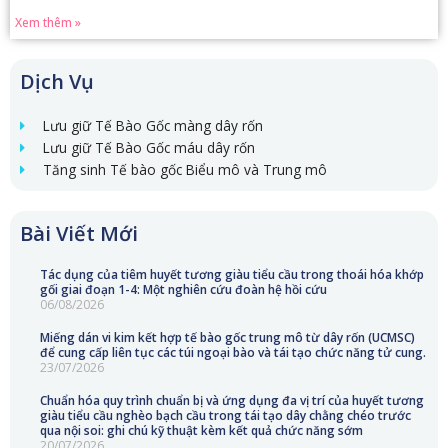
Xem thêm »
Dịch Vụ
Lưu giữ Tế Bào Gốc màng dây rốn
Lưu giữ Tế Bào Gốc máu dây rốn
Tăng sinh Tế bào gốc Biểu mô và Trung mô
Bài Viết Mới
Tác dụng của tiêm huyết tương giàu tiểu cầu trong thoái hóa khớp
gối giai đoạn 1-4: Một nghiên cứu đoàn hệ hồi cứu
06/08/2026
Miếng dán vi kim kết hợp tế bào gốc trung mô từ dây rốn (UCMSC)
để cung cấp liên tục các túi ngoại bào và tái tạo chức năng tử cung.
23/07/2026
Chuẩn hóa quy trình chuẩn bị và ứng dụng đa vị trí của huyết tương
giàu tiểu cầu nghèo bạch cầu trong tái tạo dây chằng chéo trước
qua nội soi: ghi chú kỹ thuật kèm kết quả chức năng sớm
20/07/2026