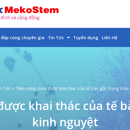
 đáp cùng chuyên gia
Tin Tức
Tuyển dụng
Liên Hệ
n Tức
Tiềm năng chưa được khai thác của tế bào gốc trong máu 
ược khai thác của tế 
kinh nguyệt