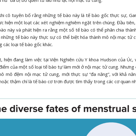
hi cô tuyên bố rằng những tế bào này là tế bào gốc thực sự, Ga
ực hiện một loạt các xét nghiệm nghiêm ngặt trên chúng. Đầu tiên,
bào này và phát hiện ra rằng một số tế bào có thể phân chia thà
 những tế bào này thực sự có thể biệt hóa thành mô nội mạc tử cu
g các loại tế bào gốc khác.
, hiện đang làm việc tại Viện Nghiên cứu Y khoa Hudson của Úc, 
điểm của một số loại tế bào tự làm mới ở nội mạc tử cung. Nhưng c
mô mô đệm nội mạc tử cung, mới thực sự “đa năng”, với khả năn
oặc thậm chí là tế bào cơ trơn được tìm thấy trong các cơ quan nh