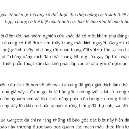
 gốc từ nội mạc tử cung có thể được thu thập bằng cách sinh thiết 
hợp, chúng có thể biệt hóa thành các loại tế bào như tế bào thần
hời điểm đó, hai nhóm nghiên cứu khác đã có một khám phá đáng
 tử cung có thể được tìm thấy trong máu kinh nguyệt. Gargett rất
 quý giá như vậy. Vì chúng rất quan trọng đối với sự tồn tại và c
g phí” chúng bằng cách đào thải chúng. Nhưng cô ngay lập tức nhận
h thiết phẫu thuật xâm lấn khó phân lập các tế bào gốc ở nội mạc
iên cứu chi tiết hơn về nội mạc tử cung đã giúp giải thích làm t
 quý giá này – được gọi là tế bào gốc kinh nguyệt – lại có trong
 còn nguyên vẹn và lớp chức năng phía trên bong ra trong thời k
cung dày lên khi nó chuẩn bị nuôi dưỡng trứng đã thụ tinh, sau đó c
a Gargett đã chỉ ra rằng những tế bào gốc đặc biệt này hiện diệ
bào này thường được bao bọc quanh các mạch máu theo hình lưỡi 