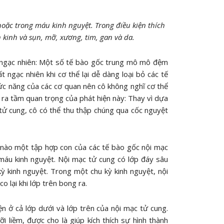
hoặc trong máu kinh nguyệt. Trong điều kiện thích
 kinh và sụn, mỡ, xương, tim, gan và da.
 ngạc nhiên: Một số tế bào gốc trung mô mô đệm
 ngạc nhiên khi cơ thể lại dễ dàng loại bỏ các tế
hức năng của các cơ quan nên cô không nghĩ cơ thể
 ra tầm quan trọng của phát hiện này: Thay vì dựa
 tử cung, cô có thể thu thập chúng qua cốc nguyệt
hế nào một tập hợp con của các tế bào gốc nội mạc
 máu kinh nguyệt. Nội mạc tử cung có lớp đáy sâu
ỳ kinh nguyệt. Trong một chu kỳ kinh nguyệt, nội
o lại khi lớp trên bong ra.
n ở cả lớp dưới và lớp trên của nội mạc tử cung.
liềm, được cho là giúp kích thích sự hình thành