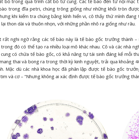
t bỏ trong quá trình cắt bỏ tử cung. Các tế bào đến từ nội mạc 
 bào trong đĩa petri, chúng trông giống như những khối tròn đư
hưng khi kiểm tra chúng bằng kính hiển vi, cô thấy thứ mình đang t
n lại thon dài và thuôn nhọn, với những phần nhô ra giống như râu.
 rất nghi ngờ rằng các tế bào này là tế bào gốc trưởng thành –
trong đó có thể tạo ra nhiều loại mô khác nhau. Cô và các nhà ngh
cung có chứa tế bào gốc, có khả năng tự tái sinh đáng kể mỗi thá
 mang thai và bong ra trong thời kỳ kinh nguyệt, trải qua khoảng 
nh. Mặc dù các nhà khoa học đã phân lập được tế bào gốc trưởn
tim và cơ – “Nhưng không ai xác định được tế bào gốc trưởng thàn