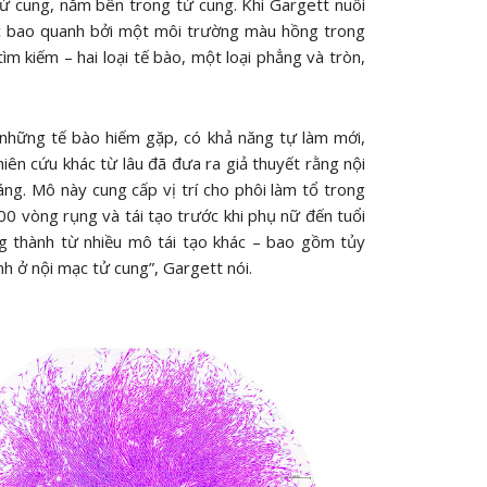
tử cung, nằm bên trong tử cung. Khi Gargett nuôi
ợc bao quanh bởi một môi trường màu hồng trong
ìm kiếm – hai loại tế bào, một loại phẳng và tròn,
 những tế bào hiếm gặp, có khả năng tự làm mới,
iên cứu khác từ lâu đã đưa ra giả thuyết rằng nội
ng. Mô này cung cấp vị trí cho phôi làm tổ trong
400 vòng rụng và tái tạo trước khi phụ nữ đến tuổi
g thành từ nhiều mô tái tạo khác – bao gồm tủy
h ở nội mạc tử cung”, Gargett nói.