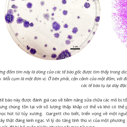
ng đốm tím này là dòng của các tế bào gốc được tìm thấy trong dịc
. Mỗi cụm là một đơn vị. Ở bên phải, cận cảnh của một đốm, với độ
các tế bào tụ lại dày đặc
ế bào này được đánh giá cao về tiềm năng sửa chữa các mô bị tổ
ưng chúng tồn tại với số lượng thấp khắp cơ thể và khó có thể p
học hút từ tủy xương. Gargett cho biết, triển vọng về một ngu
ây thật đáng kinh ngạc. Vì lý do tăng tính thú vị của một phương 
 nữ đã bị bỏ quên từ lâu như lạc nội mạc tử cung.