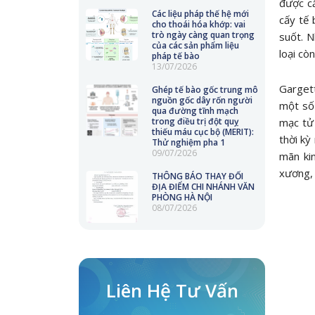
được cắ
Các liệu pháp thế hệ mới
cấy tế
cho thoái hóa khớp: vai
trò ngày càng quan trọng
suốt. N
của các sản phẩm liệu
loại cò
pháp tế bào
13/07/2026
Gargett
Ghép tế bào gốc trung mô
nguồn gốc dây rốn người
một số 
qua đường tĩnh mạch
mạc tử 
trong điều trị đột quỵ
thiếu máu cục bộ (MERIT):
thời kỳ
Thử nghiệm pha 1
09/07/2026
mãn ki
xương, 
THÔNG BÁO THAY ĐỔI
ĐỊA ĐIỂM CHI NHÁNH VĂN
PHÒNG HÀ NỘI
08/07/2026
Liên Hệ Tư Vấn