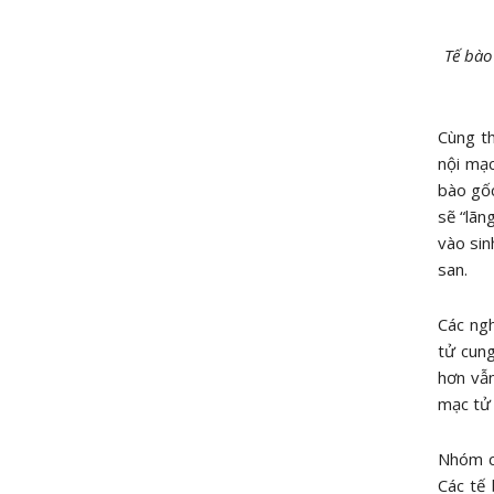
Tế bào
Cùng t
nội mạc
bào gốc
sẽ “lãn
vào sin
san.
Các ngh
tử cung
hơn vẫn
mạc tử 
Nhóm củ
Các tế 