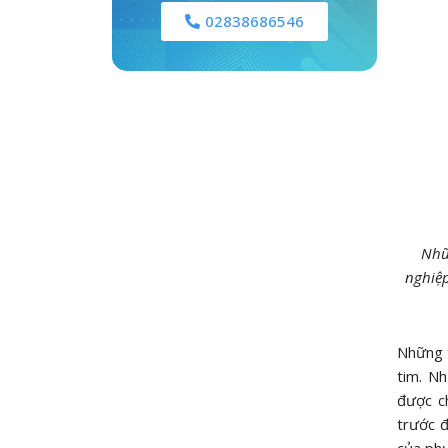
02838686546
Nhữ
nghiệp
Những t
tim. Nh
được c
trước đ
của phụ