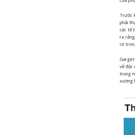
Trước k
phải th
các tế 
ra rằng
có tron
Gargett
về đặc 
trung 
xương h