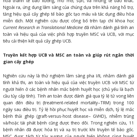
hóa thành tế bào xương, mô mỡ, sụn, và những tế bào khác.
Ngoài ra, ứng dụng lâm sàng của chúng dựa trên khả năng hỗ trợ,
tăng hiệu quả cấy ghép tế bào gốc tạo máu và tác dụng điều hòa
miễn dịch. Một nghiên cứu được công bố trên tạp chí khoa học
Current Research in Translational Medicine
đã nhằm đánh giá tính an
toàn và hiệu quả của việc phối hợp truyền MSC và UCB, với mục
tiêu cải thiện kết quả cấy ghép UCB.
Truyền kết hợp UCB và MSC an toàn và giúp rút ngắn thời
gian cấy ghép
Nghiên cứu này là thử nghiệm lâm sàng pha I/II, nhằm đánh giá
tính khả thi, an toàn và hiệu quả của việc truyền UCB với MSC từ
người hiến ở các bệnh nhân mắc bệnh huyết học (chủ yếu là bạch
cầu tủy cấp tính). Tính an toàn được đánh giá qua tỷ lệ tử vong liên
quan đến điều trị (treatment-related mortality–TRM) trong 100
ngày sau điều trị. Tỷ lệ hồi phục huyết học và miễn dịch, tỷ lệ mắc
bệnh thải ghép (graft-versus-host disease– GVHD), nhiễm trùng
và/hoặc tái phát bệnh cũng được theo dõi. Trong nghiên cứu, 11
bệnh nhân đã được hóa trị và xạ trị trước khi truyền tế bào gốc.
MSC được tách từ tủy xương của người hiến không cùng huyết