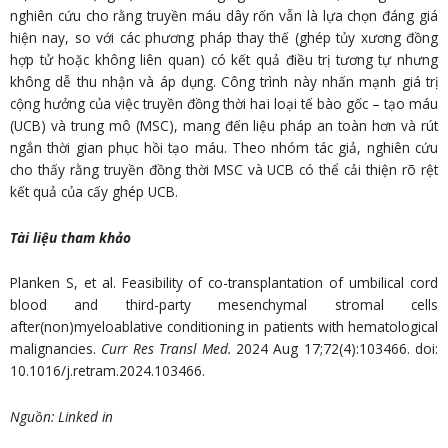
nghiên cứu cho rằng truyền máu dây rốn vẫn là lựa chọn đáng giá
hiện nay, so với các phương pháp thay thế (ghép tủy xương đồng
hợp tử hoặc không liên quan) có kết quả điều trị tương tự nhưng
không dễ thu nhận và áp dụng. Công trình này nhấn mạnh giá trị
cộng hưởng của việc truyền đồng thời hai loại tế bào gốc – tạo máu
(UCB) và trung mô (MSC), mang đến liệu pháp an toàn hơn và rút
ngắn thời gian phục hồi tạo máu. Theo nhóm tác giả, nghiên cứu
cho thấy rằng truyền đồng thời MSC và UCB có thể cải thiện rõ rệt
kết quả của cấy ghép UCB.
Tài liệu tham khảo
Planken S, et al. Feasibility of co-transplantation of umbilical cord
blood and third-party mesenchymal stromal cells
after(non)myeloablative conditioning in patients with hematological
malignancies.
Curr Res Transl Med.
2024 Aug 17;72(4):103466. doi:
10.1016/j.retram.2024.103466.
Nguồn: Linked in