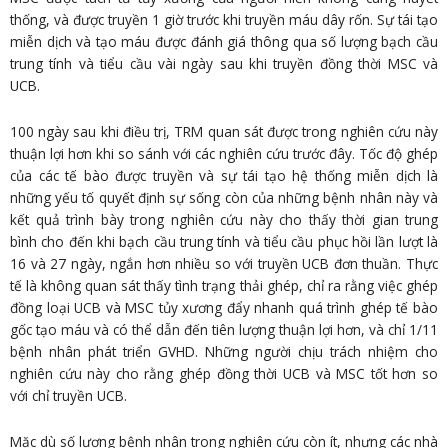
thống, và được truyền 1 giờ trước khi truyền máu dây rốn. Sự tái tạo
miễn dịch và tạo máu được đánh giá thông qua số lượng bạch cầu
trung tính và tiểu cầu vài ngày sau khi truyền đồng thời MSC và
UCB.
100 ngày sau khi điều trị, TRM quan sát được trong nghiên cứu này
thuận lợi hơn khi so sánh với các nghiên cứu trước đây. Tốc độ ghép
của các tế bào được truyền và sự tái tạo hệ thống miễn dịch là
những yếu tố quyết định sự sống còn của những bệnh nhân này và
kết quả trình bày trong nghiên cứu này cho thấy thời gian trung
bình cho đến khi bạch cầu trung tính và tiểu cầu phục hồi lần lượt là
16 và 27 ngày, ngắn hơn nhiều so với truyền UCB đơn thuần. Thực
tế là không quan sát thấy tình trạng thải ghép, chỉ ra rằng việc ghép
đồng loại UCB và MSC tủy xương đẩy nhanh quá trình ghép tế bào
gốc tạo máu và có thể dẫn đến tiên lượng thuận lợi hơn, và chỉ 1/11
bệnh nhân phát triển GVHD. Những người chịu trách nhiệm cho
nghiên cứu này cho rằng ghép đồng thời UCB và MSC tốt hơn so
với chỉ truyền UCB.
Mặc dù số lượng bệnh nhân trong nghiên cứu còn ít, nhưng các nhà