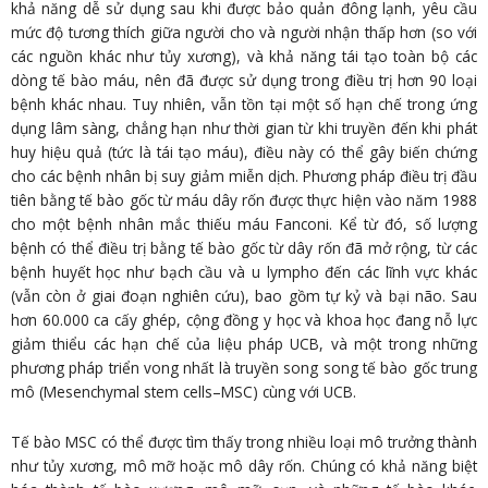
khả năng dễ sử dụng sau khi được bảo quản đông lạnh, yêu cầu
mức độ tương thích giữa người cho và người nhận thấp hơn (so với
các nguồn khác như tủy xương), và khả năng tái tạo toàn bộ các
dòng tế bào máu, nên đã được sử dụng trong điều trị hơn 90 loại
bệnh khác nhau. Tuy nhiên, vẫn tồn tại một số hạn chế trong ứng
dụng lâm sàng, chẳng hạn như thời gian từ khi truyền đến khi phát
huy hiệu quả (tức là tái tạo máu), điều này có thể gây biến chứng
cho các bệnh nhân bị suy giảm miễn dịch. Phương pháp điều trị đầu
tiên bằng tế bào gốc từ máu dây rốn được thực hiện vào năm 1988
cho một bệnh nhân mắc thiếu máu Fanconi. Kể từ đó, số lượng
bệnh có thể điều trị bằng tế bào gốc từ dây rốn đã mở rộng, từ các
bệnh huyết học như bạch cầu và u lympho đến các lĩnh vực khác
(vẫn còn ở giai đoạn nghiên cứu), bao gồm tự kỷ và bại não. Sau
hơn 60.000 ca cấy ghép, cộng đồng y học và khoa học đang nỗ lực
giảm thiểu các hạn chế của liệu pháp UCB, và một trong những
phương pháp triển vong nhất là truyền song song tế bào gốc trung
mô (Mesenchymal stem cells–MSC) cùng với UCB.
Tế bào MSC có thể được tìm thấy trong nhiều loại mô trưởng thành
như tủy xương, mô mỡ hoặc mô dây rốn. Chúng có khả năng biệt