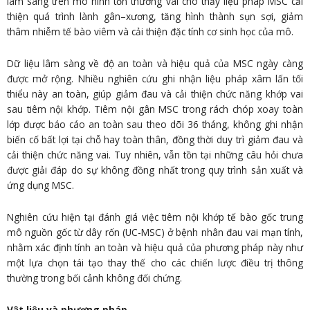
lâm sàng trên mô hình tổn thương vai cho thấy liệu pháp MSC cải
thiện quá trình lành gân–xương, tăng hình thành sụn sợi, giảm
thâm nhiễm tế bào viêm và cải thiện đặc tính cơ sinh học của mô.
Dữ liệu lâm sàng về độ an toàn và hiệu quả của MSC ngày càng
được mở rộng. Nhiều nghiên cứu ghi nhận liệu pháp xâm lấn tối
thiểu này an toàn, giúp giảm đau và cải thiện chức năng khớp vai
sau tiêm nội khớp. Tiêm nội gân MSC trong rách chóp xoay toàn
lớp được báo cáo an toàn sau theo dõi 36 tháng, không ghi nhận
biến cố bất lợi tại chỗ hay toàn thân, đồng thời duy trì giảm đau và
cải thiện chức năng vai. Tuy nhiên, vẫn tồn tại những câu hỏi chưa
được giải đáp do sự không đồng nhất trong quy trình sản xuất và
ứng dụng MSC.
Nghiên cứu hiện tại đánh giá việc tiêm nội khớp tế bào gốc trung
mô nguồn gốc từ dây rốn (UC-MSC) ở bệnh nhân đau vai mạn tính,
nhằm xác định tính an toàn và hiệu quả của phương pháp này như
một lựa chọn tái tạo thay thế cho các chiến lược điều trị thông
thường trong bối cảnh không đối chứng.
Vật liệu và phương pháp