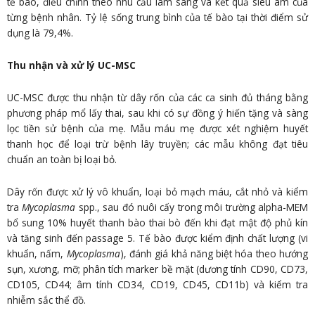
tế bào, điều chỉnh theo nhu cầu lâm sàng và kết quả siêu âm của
từng bệnh nhân. Tỷ lệ sống trung bình của tế bào tại thời điểm sử
dụng là 79,4%.
Thu nhận và xử lý UC-MSC
UC-MSC được thu nhận từ dây rốn của các ca sinh đủ tháng bằng
phương pháp mổ lấy thai, sau khi có sự đồng ý hiến tặng và sàng
lọc tiền sử bệnh của mẹ. Mẫu máu mẹ được xét nghiệm huyết
thanh học để loại trừ bệnh lây truyền; các mẫu không đạt tiêu
chuẩn an toàn bị loại bỏ.
Dây rốn được xử lý vô khuẩn, loại bỏ mạch máu, cắt nhỏ và kiểm
tra
Mycoplasma
spp., sau đó nuôi cấy trong môi trường alpha-MEM
bổ sung 10% huyết thanh bào thai bò đến khi đạt mật độ phủ kín
và tăng sinh đến passage 5. Tế bào được kiểm định chất lượng (vi
khuẩn, nấm,
Mycoplasma
), đánh giá khả năng biệt hóa theo hướng
sụn, xương, mỡ; phân tích marker bề mặt (dương tính CD90, CD73,
CD105, CD44; âm tính CD34, CD19, CD45, CD11b) và kiểm tra
nhiễm sắc thể đồ.