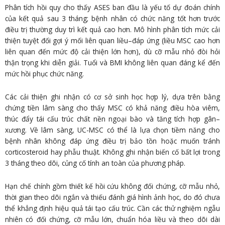
Phân tích hồi quy cho thấy ASES ban đầu là yếu tố dự đoán chính
của kết quả sau 3 tháng; bệnh nhân có chức năng tốt hơn trước
điều trị thường duy trì kết quả cao hơn. Mô hình phân tích mức cải
thiện tuyệt đối gợi ý mối liên quan liều–đáp ứng (liều MSC cao hơn
liên quan đến mức độ cải thiện lớn hơn), dù cỡ mẫu nhỏ đòi hỏi
thận trọng khi diễn giải. Tuổi và BMI không liên quan đáng kể đến
mức hồi phục chức năng.
Các cải thiện ghi nhận có cơ sở sinh học hợp lý, dựa trên bằng
chứng tiền lâm sàng cho thấy MSC có khả năng điều hòa viêm,
thúc đẩy tái cấu trúc chất nền ngoại bào và tăng tích hợp gân–
xương. Về lâm sàng, UC-MSC có thể là lựa chọn tiềm năng cho
bệnh nhân không đáp ứng điều trị bảo tồn hoặc muốn tránh
corticosteroid hay phẫu thuật. Không ghi nhận biến cố bất lợi trong
3 tháng theo dõi, củng cố tính an toàn của phương pháp.
Hạn chế chính gồm thiết kế hồi cứu không đối chứng, cỡ mẫu nhỏ,
thời gian theo dõi ngắn và thiếu đánh giá hình ảnh học, do đó chưa
thể khẳng định hiệu quả tái tạo cấu trúc. Cần các thử nghiệm ngẫu
nhiên có đối chứng, cỡ mẫu lớn, chuẩn hóa liều và theo dõi dài