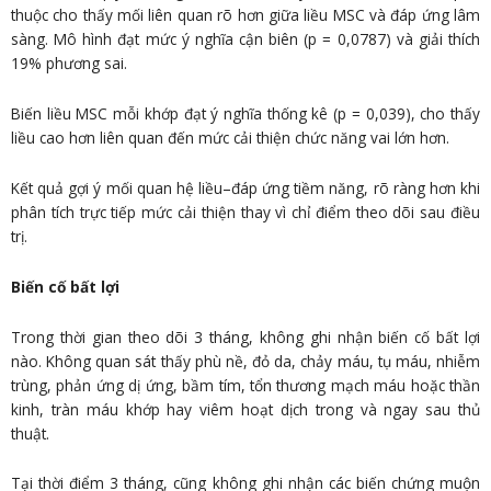
thuộc cho thấy mối liên quan rõ hơn giữa liều MSC và đáp ứng lâm
sàng. Mô hình đạt mức ý nghĩa cận biên (p = 0,0787) và giải thích
19% phương sai.
Biến liều MSC mỗi khớp đạt ý nghĩa thống kê (p = 0,039), cho thấy
liều cao hơn liên quan đến mức cải thiện chức năng vai lớn hơn.
Kết quả gợi ý mối quan hệ liều–đáp ứng tiềm năng, rõ ràng hơn khi
phân tích trực tiếp mức cải thiện thay vì chỉ điểm theo dõi sau điều
trị.
Biến cố bất lợi
Trong thời gian theo dõi 3 tháng, không ghi nhận biến cố bất lợi
nào. Không quan sát thấy phù nề, đỏ da, chảy máu, tụ máu, nhiễm
trùng, phản ứng dị ứng, bầm tím, tổn thương mạch máu hoặc thần
kinh, tràn máu khớp hay viêm hoạt dịch trong và ngay sau thủ
thuật.
Tại thời điểm 3 tháng, cũng không ghi nhận các biến chứng muộn