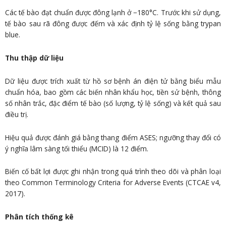
Các tế bào đạt chuẩn được đông lạnh ở −180°C. Trước khi sử dụng,
tế bào sau rã đông được đếm và xác định tỷ lệ sống bằng trypan
blue.
Thu thập dữ liệu
Dữ liệu được trích xuất từ hồ sơ bệnh án điện tử bằng biểu mẫu
chuẩn hóa, bao gồm các biến nhân khẩu học, tiền sử bệnh, thông
số nhân trắc, đặc điểm tế bào (số lượng, tỷ lệ sống) và kết quả sau
điều trị.
Hiệu quả được đánh giá bằng thang điểm ASES; ngưỡng thay đổi có
ý nghĩa lâm sàng tối thiểu (MCID) là 12 điểm.
Biến cố bất lợi được ghi nhận trong quá trình theo dõi và phân loại
theo Common Terminology Criteria for Adverse Events (CTCAE v4,
2017).
Phân tích thống kê