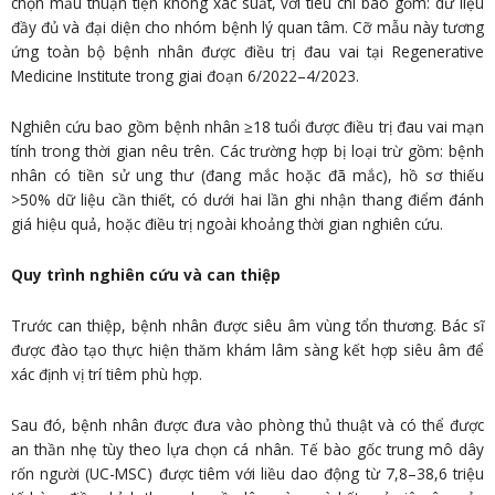
chọn mẫu thuận tiện không xác suất, với tiêu chí bao gồm: dữ liệu
đầy đủ và đại diện cho nhóm bệnh lý quan tâm. Cỡ mẫu này tương
ứng toàn bộ bệnh nhân được điều trị đau vai tại Regenerative
Medicine Institute trong giai đoạn 6/2022–4/2023.
Nghiên cứu bao gồm bệnh nhân ≥18 tuổi được điều trị đau vai mạn
tính trong thời gian nêu trên. Các trường hợp bị loại trừ gồm: bệnh
nhân có tiền sử ung thư (đang mắc hoặc đã mắc), hồ sơ thiếu
>50% dữ liệu cần thiết, có dưới hai lần ghi nhận thang điểm đánh
giá hiệu quả, hoặc điều trị ngoài khoảng thời gian nghiên cứu.
Quy trình nghiên cứu và can thiệp
Trước can thiệp, bệnh nhân được siêu âm vùng tổn thương. Bác sĩ
được đào tạo thực hiện thăm khám lâm sàng kết hợp siêu âm để
xác định vị trí tiêm phù hợp.
Sau đó, bệnh nhân được đưa vào phòng thủ thuật và có thể được
an thần nhẹ tùy theo lựa chọn cá nhân. Tế bào gốc trung mô dây
rốn người (UC-MSC) được tiêm với liều dao động từ 7,8–38,6 triệu