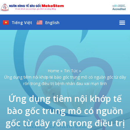
Skip
to
content
M
Tiếng Việt
English
Home
Tin Tức
Ứng dụng tiêm nội khớp tế bào gốc trung mô có nguồn gốc từ dây
rốn trong điều trị bệnh nhân đau vai mạn tính
Ứng dụng tiêm nội khớp tế
bào gốc trung mô có nguồn
gốc từ dây rốn trong điều trị