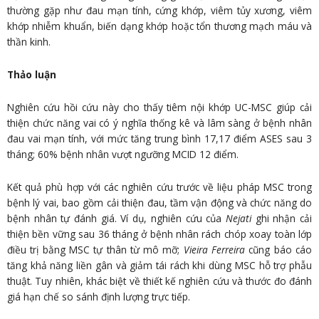
thường gặp như đau mạn tính, cứng khớp, viêm tủy xương, viêm
khớp nhiễm khuẩn, biến dạng khớp hoặc tổn thương mạch máu và
thần kinh.
Thảo luận
Nghiên cứu hồi cứu này cho thấy tiêm nội khớp UC-MSC giúp cải
thiện chức năng vai có ý nghĩa thống kê và lâm sàng ở bệnh nhân
đau vai mạn tính, với mức tăng trung bình 17,17 điểm ASES sau 3
tháng; 60% bệnh nhân vượt ngưỡng MCID 12 điểm.
Kết quả phù hợp với các nghiên cứu trước về liệu pháp MSC trong
bệnh lý vai, bao gồm cải thiện đau, tầm vận động và chức năng do
bệnh nhân tự đánh giá. Ví dụ, nghiên cứu của
Nejati
ghi nhận cải
thiện bền vững sau 36 tháng ở bệnh nhân rách chóp xoay toàn lớp
điều trị bằng MSC tự thân từ mô mỡ;
Vieira Ferreira
cũng báo cáo
tăng khả năng liền gân và giảm tái rách khi dùng MSC hỗ trợ phẫu
thuật. Tuy nhiên, khác biệt về thiết kế nghiên cứu và thước đo đánh
giá hạn chế so sánh định lượng trực tiếp.