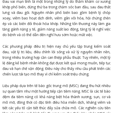
Đau vai mạn tính là một trong những lý do thăm khám cơ xương
khớp phổ biến, đứng thứ ba trong chăm sóc ban đầu, sau đau thắt
lưng và đau gối. Nguyên nhân phổ biến bao gồm bệnh lý chóp
xoay, viêm bao hoạt dịch dính, viêm gân vôi hóa, hội chứng chèn
ép và các biến đổi thoái hóa khớp. Những tổn thương này làm gia
tăng gánh nặng y tế, giảm năng suất lao động, tăng tỷ lệ nghỉ việc
do bệnh và có thể dẫn đến nghỉ hưu sớm hoặc mất việc.
Các phương pháp điều trị hiện nay chủ yếu tập trung kiểm soát
đau, vật lý trị liệu, điều chỉnh lối sống và xử lý nguyên nhân nền,
trong nhiều trường hợp cần can thiệp phẫu thuật. Tuy nhiên, một tỷ
lệ đáng kể bệnh nhân không đạt được kết quả mong muốn, tiếp tục
đau và hạn chế vận động. Điều này cho thấy nhu cầu phát triển các
chiến lược tái tạo mô thay vì chỉ kiểm soát triệu chứng.
Liệu pháp dựa trên tế bào gốc trung mô (MSC) đang thu hút nhiều
sự quan tâm như một hướng tiếp cận tiềm năng. MSC là các tế bào
đệm đa tiềm năng có khả năng biệt hóa thành xương, sụn, cơ và
mô mỡ, đồng thời có đặc tính điều hòa miễn dịch, kháng viêm và
tiết các yếu tố cận tiết thúc đẩy sửa chữa mô. Các nghiên cứu tiền