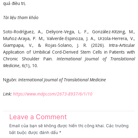
quả điều trị.
Tài liệu tham khảo
Soto-Rodríguez, A., Deliyore-Vega, L. F., González-Kitzing, M.,
Muñoz-Araya, P. M., Valverde-Espinoza, J. A., Urzola-Herrera, V.,
Giampapa, V., & Rojas-Solano, J. R. (2026). Intra-Articular
Application of Umbilical Cord-Derived Stem Cells in Patients with
Chronic Shoulder Pain.
International Journal of Translational
Medicine
, 6(1), 10.
Nguồn:
International Journal of Translational Medicine
Link:
https://www.mdpi.com/2673-8937/6/1/10
Leave a Comment
Email của bạn sẽ không được hiển thị công khai.
Các trường
bắt buộc được đánh dấu
*