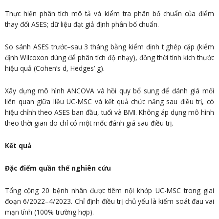
Thực hiện phân tích mô tả và kiểm tra phân bố chuẩn của điểm
thay đổi ASES; dữ liệu đạt giả định phân bố chuẩn.
So sánh ASES trước–sau 3 tháng bằng kiểm định t ghép cặp (kiểm
định Wilcoxon dùng để phân tích độ nhạy), đồng thời tính kích thước
hiệu quả (Cohen’s d, Hedges’ g).
Xây dựng mô hình ANCOVA và hồi quy bổ sung để đánh giá mối
liên quan giữa liều UC-MSC và kết quả chức năng sau điều trị, có
hiệu chỉnh theo ASES ban đầu, tuổi và BMI. Không áp dụng mô hình
theo thời gian do chỉ có một mốc đánh giá sau điều trị.
Kết quả
Đặc điểm quần thể nghiên cứu
Tổng cộng 20 bệnh nhân được tiêm nội khớp UC-MSC trong giai
đoạn 6/2022–4/2023. Chỉ định điều trị chủ yếu là kiểm soát đau vai
mạn tính (100% trường hợp).