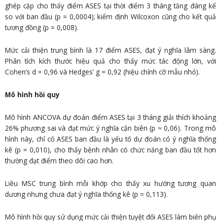
ghép cặp cho thấy điểm ASES tại thời điểm 3 tháng tăng đáng kể
so với ban đầu (p = 0,0004); kiểm định Wilcoxon cũng cho kết quả
tương đồng (p = 0,008).
Mức cải thiện trung bình là 17 điểm ASES, đạt ý nghĩa lâm sàng.
Phân tích kích thước hiệu quả cho thấy mức tác động lớn, với
Cohen’s d = 0,96 và Hedges’ g = 0,92 (hiệu chỉnh cỡ mẫu nhỏ).
Mô hình hồi quy
Mô hình ANCOVA dự đoán điểm ASES tại 3 tháng giải thích khoảng
26% phương sai và đạt mức ý nghĩa cận biên (p ≈ 0,06). Trong mô
hình này, chỉ có ASES ban đầu là yếu tố dự đoán có ý nghĩa thống
kê (p = 0,010), cho thấy bệnh nhân có chức năng ban đầu tốt hơn
thường đạt điểm theo dõi cao hơn.
Liều MSC trung bình mỗi khớp cho thấy xu hướng tương quan
dương nhưng chưa đạt ý nghĩa thống kê (p = 0,113).
Mô hình hồi quy sử dụng mức cải thiện tuyệt đối ASES làm biến phụ