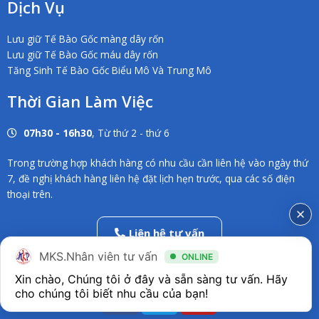
Dịch Vụ
Lưu giữ Tế Bào Gốc màng dây rốn
Lưu giữ Tế Bào Gốc máu dây rốn
Tăng Sinh Tế Bào Gốc Biểu Mô Và Trung Mô
Thời Gian Làm Việc
07h30 - 16h30
, Từ thứ 2 - thứ 6
Trong trường hợp khách hàng có nhu cầu cần liên hệ vào ngày thứ
7, đề nghị khách hàng liên hệ đặt lịch hẹn trước, qua các số điện
thoại trên.
Liên hệ tư vấn
02838686546
MKS.Nhân viên tư vấn
ONLINE
Xin chào, Chúng tôi ở đây và sẵn sàng tư vấn. Hãy 
F
T
Y
a
w
o