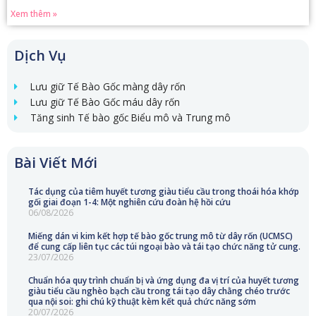
Xem thêm »
Dịch Vụ
Lưu giữ Tế Bào Gốc màng dây rốn
Lưu giữ Tế Bào Gốc máu dây rốn
Tăng sinh Tế bào gốc Biểu mô và Trung mô
Bài Viết Mới
Tác dụng của tiêm huyết tương giàu tiểu cầu trong thoái hóa khớp
gối giai đoạn 1-4: Một nghiên cứu đoàn hệ hồi cứu
06/08/2026
Miếng dán vi kim kết hợp tế bào gốc trung mô từ dây rốn (UCMSC)
để cung cấp liên tục các túi ngoại bào và tái tạo chức năng tử cung.
23/07/2026
Chuẩn hóa quy trình chuẩn bị và ứng dụng đa vị trí của huyết tương
giàu tiểu cầu nghèo bạch cầu trong tái tạo dây chằng chéo trước
qua nội soi: ghi chú kỹ thuật kèm kết quả chức năng sớm
20/07/2026