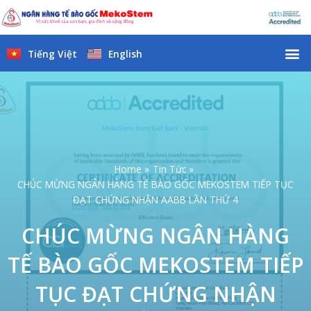
Skip
to
content
M
Tiếng Việt
English
Home
Tin Tức
CHÚC MỪNG NGÂN HÀNG TẾ BÀO GỐC MEKOSTEM TIẾP TỤC
ĐẠT CHỨNG NHẬN AABB LẦN THỨ 4
CHÚC MỪNG NGÂN HÀNG
TẾ BÀO GỐC MEKOSTEM TIẾP
TỤC ĐẠT CHỨNG NHẬN