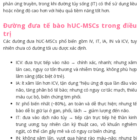
phản ứng truyền, trong khi đường tủy sống (IT) có thể sử dụng liều
hoặc nồng độ cao hơn với hiệu quả tiềm năng tốt hơn.
Đường đưa tế bào hUC-MSCs trong điều
trị
Các đường đưa hUC-MSCs phổ biến gồm IV, IT, IA, IN và ICV, tuy
nhiên chưa có đường tối ưu được xác định.
ICV: đưa trực tiếp vào não → chính xác, nhanh; nhưng xâm
lấn cao, nguy cơ tổn thương và nhiễm trùng, không phù hợp
lâm sàng (đặc biệt ở trẻ).
IA: ít xâm lấn hơn ICV, tận dụng “hiệu ứng đi qua lần đầu vào
não, tăng phân bố tế bào; nhưng có nguy cơ tắc mạch, thiếu
máu cục bộ, biến chứng tim phổi.
IV: phổ biến nhất (~80%), an toàn và dễ thực hiện; nhưng tế
bào dễ bị giữ lại ở gan, phổi, lách → giảm lượng đến não.
IT: đưa vào dịch não tủy → tiếp cận trực tiếp hệ thần kinh
trung ương; tuy nhiên cần kỹ thuật cao, vô khuẩn nghiêm
ngặt, có thể cần gây mê và có nguy cơ biến chứng.
IN: không xâm lấn, vượt qua hàng rào máu–não; nhưng bị