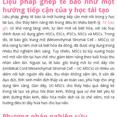
Liệu pháp ghép tế bào như một
hướng tiếp cận của y học tái tạo
Liệu pháp ghép tế bào là một hướng tiếp cận mới nổi trong y học
tái tạo, cho thấy tiềm năng lớn trong điều trị nhiều bệnh lý.
Tế bào
gốc
có khả năng tăng sinh, tự làm mới và biệt hóa, với các loại
chính được sử dụng gồm: HSCs, ESCs, iPSCs, NSCs và MSCs. Trong
đó, tế bào gốc trung mô (Mesenchymal Stromal Cell – MSCs) có
khả năng tự làm mới và biệt hóa đa dòng, đã được ứng dụng trong
nhiều thử nghiệm lâm sàng. Tuy nhiên, MSCs từ tủy xương hoặc
mô mỡ vẫn tồn tại hạn chế như giảm tiềm năng theo tuổi hoặc thu
nhận xâm lấn. Ngược lại, tế bào gốc trung mô từ mô dây rốn
(Umbilical Cord Mesenchymal Stromal Cell – UC-MSCs) có nhiều ưu
điểm nổi bật: nguồn dồi dào, thu nhận không xâm lấn, ít vấn đề
đạo đức, tính sinh miễn dịch thấp và an toàn cao, phù hợp cho ứng
dụng lâm sàng. Gần đây, UC-MSCs cho thấy hiệu quả đáng kể
trong tái tạo và phục hồi thần kinh, thông qua cơ chế tiết yếu tố
dinh dưỡng thần kinh, điều hòa miễn dịch và ức chế viêm, mở ra
hướng điều trị đầy hứa hẹn cho bại não.
Phương pháp nghiên cứu