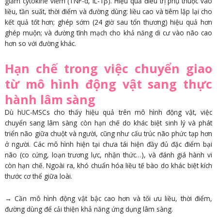
giảm cytokine viêm (TNF-α, IL-1β). Hiệu quả điều trị phụ thuộc vào
liều, tần suất, thời điểm và đường dùng: liều cao và tiêm lặp lại cho
kết quả tốt hơn; ghép sớm (24 giờ sau tổn thương) hiệu quả hơn
ghép muộn; và đường tĩnh mạch cho khả năng di cư vào não cao
hơn so với đường khác.
Hạn chế trong việc chuyển giao
từ mô hình động vật sang thực
hành lâm sàng
Dù hUC-MSCs cho thấy hiệu quả trên mô hình động vật, việc
chuyển sang lâm sàng còn hạn chế do khác biệt sinh lý và phát
triển não giữa chuột và người, cũng như cấu trúc não phức tạp hơn
ở người. Các mô hình hiện tại chưa tái hiện đầy đủ đặc điểm bại
não (co cứng, loạn trương lực, nhận thức…), và đánh giá hành vi
còn hạn chế. Ngoài ra, khó chuẩn hóa liều tế bào do khác biệt kích
thước cơ thể giữa loài.
→ Cần mô hình động vật bậc cao hơn và tối ưu liều, thời điểm,
đường dùng để cải thiện khả năng ứng dụng lâm sàng.