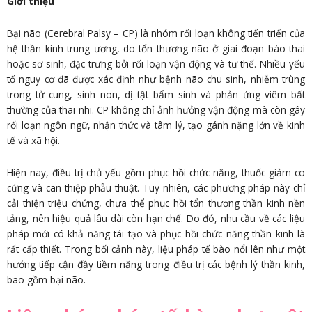
Giới thiệu
Bại não (Cerebral Palsy – CP) là nhóm rối loạn không tiến triển của
hệ thần kinh trung ương, do tổn thương não ở giai đoạn bào thai
hoặc sơ sinh, đặc trưng bởi rối loạn vận động và tư thế. Nhiều yếu
tố nguy cơ đã được xác định như bệnh não chu sinh, nhiễm trùng
trong tử cung, sinh non, dị tật bẩm sinh và phản ứng viêm bất
thường của thai nhi. CP không chỉ ảnh hưởng vận động mà còn gây
rối loạn ngôn ngữ, nhận thức và tâm lý, tạo gánh nặng lớn về kinh
tế và xã hội.
Hiện nay, điều trị chủ yếu gồm phục hồi chức năng, thuốc giảm co
cứng và can thiệp phẫu thuật. Tuy nhiên, các phương pháp này chỉ
cải thiện triệu chứng, chưa thể phục hồi tổn thương thần kinh nền
tảng, nên hiệu quả lâu dài còn hạn chế. Do đó, nhu cầu về các liệu
pháp mới có khả năng tái tạo và phục hồi chức năng thần kinh là
rất cấp thiết. Trong bối cảnh này, liệu pháp tế bào nổi lên như một
hướng tiếp cận đầy tiềm năng trong điều trị các bệnh lý thần kinh,
bao gồm bại não.