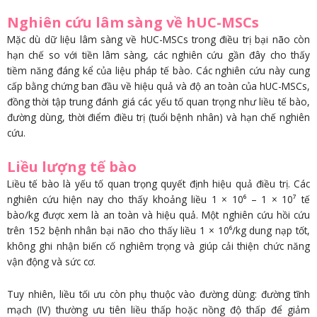
Nghiên cứu lâm sàng về hUC-MSCs
Mặc dù dữ liệu lâm sàng về hUC-MSCs trong điều trị bại não còn
hạn chế so với tiền lâm sàng, các nghiên cứu gần đây cho thấy
tiềm năng đáng kể của liệu pháp tế bào. Các nghiên cứu này cung
cấp bằng chứng ban đầu về hiệu quả và độ an toàn của hUC-MSCs,
đồng thời tập trung đánh giá các yếu tố quan trọng như liều tế bào,
đường dùng, thời điểm điều trị (tuổi bệnh nhân) và hạn chế nghiên
cứu.
Liều lượng tế bào
Liều tế bào là yếu tố quan trọng quyết định hiệu quả điều trị. Các
nghiên cứu hiện nay cho thấy khoảng liều 1 × 10⁶ – 1 × 10⁷ tế
bào/kg được xem là an toàn và hiệu quả. Một nghiên cứu hồi cứu
trên 152 bệnh nhân bại não cho thấy liều 1 × 10⁶/kg dung nạp tốt,
không ghi nhận biến cố nghiêm trọng và giúp cải thiện chức năng
vận động và sức cơ.
Tuy nhiên, liều tối ưu còn phụ thuộc vào đường dùng: đường tĩnh
mạch (IV) thường ưu tiên liều thấp hoặc nồng độ thấp để giảm