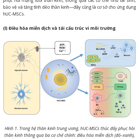
phục hồi mạng lưới thần kinh, thông qua các cơ chế như tái sinh,
bảo vệ và tăng tính dẻo thần kinh—đây cũng là cơ sở cho ứng dụng
hUC-MSCs.
(Ⅰ) Điều hòa miễn dịch và tái cấu trúc vi môi trường
Hình 1. Trong hệ thần kinh trung ương, hUC-MSCs thúc đẩy phục hồi
thần kinh thông qua ba cơ chế chính: điều hòa miễn dịch (đỏ–xanh),