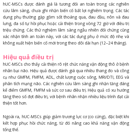
hUC-MSCs được đánh giá là tương đối an toàn trong các nghiên
cứu lâm sàng, chưa ghi nhận biến cố bất lợi nghiêm trọng. Các tác
dụng phụ thường gặp gồm sốt thoáng qua, đau đầu, nôn và đau
lưng, đa số tự hồi phục hoặc cải thiện trong vòng 72 giờ với điều trị
triệu chứng. Các thử nghiệm lâm sàng ngẫu nhiên đối chứng cũng
xác nhận tính an toàn này, với các tác dụng phụ ở mức độ nhẹ và
không xuất hiện biến cố mới trong theo dõi dài hạn (12–24 tháng).
Hiệu quả điều trị
hUC-MSCs cho thấy cải thiện rõ rệt chức năng vận động thô ở bệnh
nhân bại não. Hiệu quả được đánh giá qua nhiều thang đo và công
cụ như GMFM, FMFM, ADL, chất lượng cuộc sống, MRI/DTI, EEG và
phân tích mạng não. Các nghiên cứu lâm sàng ghi nhận tăng đáng
kể điểm GMFM, FMFM và sức cơ sau điều trị. Hiệu quả có xu hướng
tăng theo số đợt điều trị, với bệnh nhân nhận nhiều liệu trình đạt cải
thiện tốt hơn.
Ngoài ra, hUC-MSCs giúp giảm trương lực cơ (co cứng), đặc biệt khi
kết hợp phục hồi chức năng, từ đó nâng cao khả năng vận động
tổng thể.