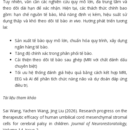
Tuy nhiên, vẫn cần các nghiên cứu quy mô lớn, đa trung tâm và
theo dõi dài hạn để xác nhận. Hiện tại, các thách thức chính bao
gồm: hạn chế nguồn tế bào, khả năng định vị kém, hiệu suất sử
dụng thấp và khó theo dõi tế bào
in vivo
. Hướng phát triển tương
lai:
Sản xuất tế bào quy mô lớn, chuẩn hóa quy trình, xây dựng
ngân hàng tế bào.
Tăng độ chính xác trong phân phối tế bào.
Cải thiện theo dõi tế bào sau ghép (MRI với chất đánh dấu
chuyên biệt)
Tối ưu hệ thống đánh giá hiệu quả bằng cách kết hợp MRI,
EEG và AI để phân tích chức năng não và dự đoán đáp ứng
điều trị.
Tài liệu tham khảo
Sai Wang, Yachen Wang, Jing Liu (2026). Research progress on the
therapeutic efficacy of human umbilical cord mesenchymal stromal
cells for cerebral palsy in children.
Journal of Neurorestoratology,
Volume 14, Issue 2.