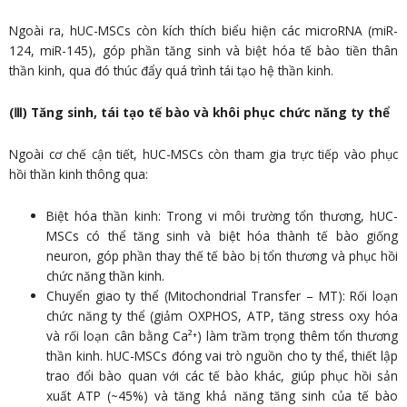
Ngoài ra, hUC-MSCs còn kích thích biểu hiện các microRNA (miR-
124, miR-145), góp phần tăng sinh và biệt hóa tế bào tiền thân
thần kinh, qua đó thúc đẩy quá trình tái tạo hệ thần kinh.
(Ⅲ) Tăng sinh, tái tạo tế bào và khôi phục chức năng ty thể
Ngoài cơ chế cận tiết, hUC-MSCs còn tham gia trực tiếp vào phục
hồi thần kinh thông qua:
Biệt hóa thần kinh: Trong vi môi trường tổn thương, hUC-
MSCs có thể tăng sinh và biệt hóa thành tế bào giống
neuron, góp phần thay thế tế bào bị tổn thương và phục hồi
chức năng thần kinh.
Chuyển giao ty thể (Mitochondrial Transfer – MT): Rối loạn
chức năng ty thể (giảm OXPHOS, ATP, tăng stress oxy hóa
và rối loạn cân bằng Ca²⁺) làm trầm trọng thêm tổn thương
thần kinh. hUC-MSCs đóng vai trò nguồn cho ty thể, thiết lập
trao đổi bào quan với các tế bào khác, giúp phục hồi sản
xuất ATP (~45%) và tăng khả năng tăng sinh của tế bào