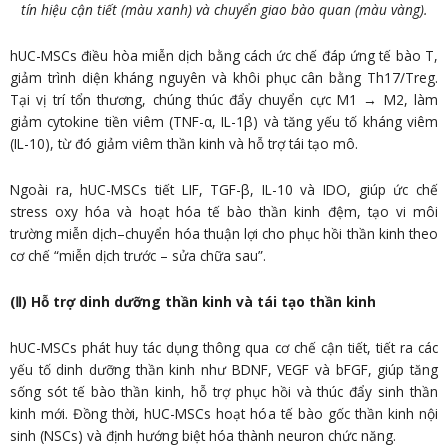
tín hiệu cận tiết (màu xanh) và chuyển giao bào quan (màu vàng).
hUC-MSCs điều hòa miễn dịch bằng cách ức chế đáp ứng tế bào T,
giảm trình diện kháng nguyên và khôi phục cân bằng Th17/Treg.
Tại vị trí tổn thương, chúng thúc đẩy chuyển cực M1 → M2, làm
giảm cytokine tiền viêm (TNF-α, IL-1β) và tăng yếu tố kháng viêm
(IL-10), từ đó giảm viêm thần kinh và hỗ trợ tái tạo mô.
Ngoài ra, hUC-MSCs tiết LIF, TGF-β, IL-10 và IDO, giúp ức chế
stress oxy hóa và hoạt hóa tế bào thần kinh đệm, tạo vi môi
trường miễn dịch–chuyển hóa thuận lợi cho phục hồi thần kinh theo
cơ chế “miễn dịch trước – sửa chữa sau”.
(Ⅱ) Hỗ trợ dinh dưỡng thần kinh và tái tạo thần kinh
hUC-MSCs phát huy tác dụng thông qua cơ chế cận tiết, tiết ra các
yếu tố dinh dưỡng thần kinh như BDNF, VEGF và bFGF, giúp tăng
sống sót tế bào thần kinh, hỗ trợ phục hồi và thúc đẩy sinh thần
kinh mới. Đồng thời, hUC-MSCs hoạt hóa tế bào gốc thần kinh nội
sinh (NSCs) và định hướng biệt hóa thành neuron chức năng.