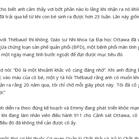
ho biết anh cảm thấy vơi bớt phần nào lo lắng khi nhận ra nó k
 trải qua kể từ khi con bé sinh ra được hơn 23 tuần. Lần này giố
ới Thébaud thì không. Giáo sư Nhi khoa tại Đại học Ottawa đã 
ừa chứng loạn sản phế quản phổi (BPD), một bệnh phổi mãn tính g
 một ngày mang tính bước ngoặt để đạt được mục tiêu đó.
d nói: “Đó là một khoảnh khắc vô cùng đáng nhớ”. Khi anh đứng 
 vào máu của cô bé, một y tá hỏi Thébaud rằng anh có muốn khở
ận ra rằng 20 năm qua, tôi chỉ chờ mỗi giây phút này. Tôi đã c
ợc”
nh diễn ra theo đúng kế hoạch và Emmy đang phát triển khỏe mạ
à khi đang làm nhân viên điều hành 911 cho Cảnh sát Ottawa, c
iều đó đã không thể cản được cô ấy.
một thợ cơ khí thuộc Cơ quan Quản lý Chất thải và Xử lý Chất thả