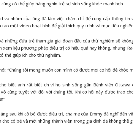
 cùng có thể giúp hàng nghìn trẻ sơ sinh sống khỏe mạnh hơn.
 và nhóm của ông đã làm việc chăm chỉ để cung cấp thông tin v
 tạo một video hoạt hình để giải thích quy trình và mục tiêu nghiê
 những đứa trẻ tham gia giai đoạn đầu của thử nghiệm sẽ không tr
h xem liệu phương pháp điều trị có hiệu quả hay không, nhưng R
 thể giúp ích cho thử nghiệm.
nói: “Chúng tôi mong muốn con mình có được mọi cơ hội để khỏe m
ho biết anh rất biết ơn vì họ sinh sống gần Bệnh viện Ottawa 
vô cùng tuyệt vời đối với chúng tôi. Khi cơ hội này được trao ch
ện”
áng sau khi cô bé được điều trị, cha mẹ của Emmy đã nghĩ đến việ
n cho cô bé và mời những thành viên trong gia đình đã không thể g