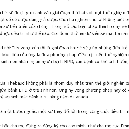
bé sẽ được ghi danh vào giai đoạn thứ hai với một thử nghiệm 
một số sẽ được dùng giả dược. Các nhà nghiên cứu sẽ không biết e
á sự tiến triển của chúng. Trong số các biện pháp thành công sẽ 
 được điều trị như thế nào. Giai đoạn thứ hai dự kiến ​​sẽ mất ba năm
 nói: “Hy vọng của tôi là giai đoạn hai sẽ sẽ giúp những đứa trẻ 
. Mục tiêu của ông là đưa phương pháp điều trị – nếu thử nghiệm 
ẻ sinh non nhằm ngăn ngừa bệnh BPD, căn bệnh có thể ảnh hưởng
ủa Thébaud không phải là nhóm duy nhất trên thế giới nghiên c
ừa bệnh BPD ở trẻ sinh non. Ông hy vọng phương pháp này có cơ
trẻ sơ sinh mắc bệnh BPD hàng năm ở Canada.
là một bước ngoặc, một sự thay đổi lớn trong công cuộc điều trị n
c bậc cha mẹ đứng ra đăng ký cho con mình, như cha mẹ của Emmy