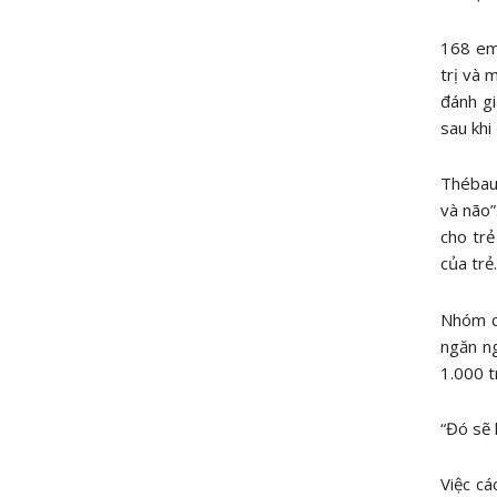
168 em 
trị và 
đánh gi
sau khi
Thébaud
và não”
cho tr
của trẻ.
Nhóm c
ngăn ng
1.000 
“Đó sẽ 
Việc cá