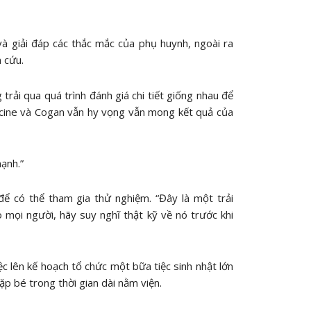
à giải đáp các thắc mắc của phụ huynh, ngoài ra
n cứu.
ải qua quá trình đánh giá chi tiết giống nhau để
acine và Cogan vẫn hy vọng vẫn mong kết quả của
ạnh.”
để có thể tham gia thử nghiệm. “Đây là một trải
o mọi người, hãy suy nghĩ thật kỹ về nó trước khi
c lên kế hoạch tổ chức một bữa tiệc sinh nhật lớn
ặp bé trong thời gian dài nằm viện.