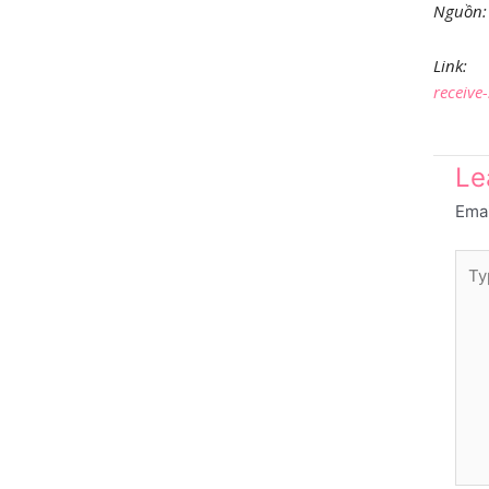
Nguồn
Link:
receive-
Le
Emai
Typ
here