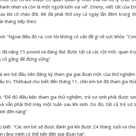
hanh nhẹn và còn là một người luôn vui vẻ”. Emmy, viết tắt của E
au khi cô chào đời. Bé đã phải thở oxy cả ngày lẫn đêm trong t
ài tháng tiếp theo.
ói: “Ngoài điều đó ra, con tôi không có vấn đề gì về sức khỏe. “Con
 đã nặng 15 pound và đang đạt được tất cả các cột mốc quan trọn
g cố gắng để đứng vững”
 em bé đầu tiên đăng ký tham gia giai đoạn một của thử nghiệm
ều trị. Thébaud cho biết đến tháng 11, chín em bé đã tham gia th
: “Để đủ điều kiện tham gia thử nghiệm, trẻ sơ sinh phải được si
và vẫn phải thở máy một tuần sau khi sinh. Do đó, tất cả trẻ s
ình đến nặng”
 biết “Các em bé sẽ được đánh giá khi được 24 tháng tuổi và cho 
tin rằng mình có thể tiến đến giai đoạn hai”.