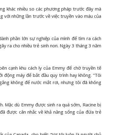
hông khác nhiều so các phương pháp trước đây mà
ng với những lần trước về việc truyền vào máu của
dành phần lớn sự nghiệp của mình để tìm ra cách
ây ra cho nhiều trẻ sinh non. Ngày 3 tháng 3 năm
bên cạnh khu cách ly của Emmy để chờ truyền tế
i động máy để bắt đầu quy trình hay không. “Tôi
ố gắng không để nước mắt rơi, nhưng tôi đã không
nh. Mặc dù Emmy được sinh ra quá sớm, Racine bị
ô đã được cân nhắc về khả năng sống của đứa trẻ
i của Canada, cho biết: “Vợ tôi luôn là người chủ