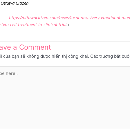
:
Ottawa Citizen
https://ottawacitizen.com/news/local-news/very-emotional-mom
stem-cell-treatment-in-clinical-trial
a
ave a Comment
l của bạn sẽ không được hiển thị công khai.
Các trường bắt bu
e
..