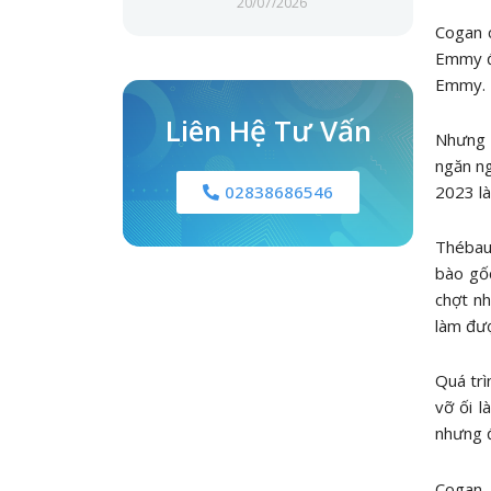
20/07/2026
Cogan c
Emmy đã
Emmy.
Liên Hệ Tư Vấn
Nhưng v
ngăn ng
2023 là
02838686546
Thébau
bào gốc
chợt nh
làm đư
Quá trì
vỡ ối l
nhưng đ
Cogan, 