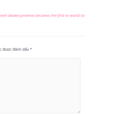
ent-ottawa-preemie-becomes-the-first-in-world-to-
ộc được đánh dấu
*