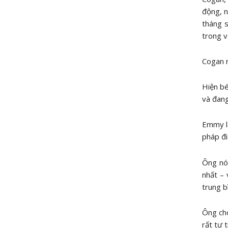
động, n
tháng s
trong v
Cogan n
Hiện bé
và đan
Emmy là
pháp đi
Ông nói
nhất – 
trung b
Ông cho
rất tự 