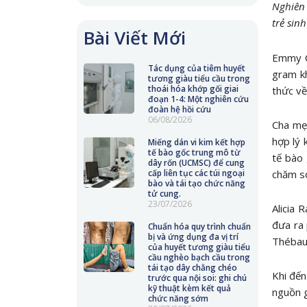
Nghiên 
trẻ sin
Bài Viết Mới
Emmy C
Tác dụng của tiêm huyết
gram kh
tương giàu tiểu cầu trong
thoái hóa khớp gối giai
thức về
đoạn 1-4: Một nghiên cứu
đoàn hệ hồi cứu
06/08/2026
Cha mẹ 
hợp lý 
Miếng dán vi kim kết hợp
tế bào gốc trung mô từ
tế bào
dây rốn (UCMSC) để cung
chăm só
cấp liên tục các túi ngoại
bào và tái tạo chức năng
tử cung.
23/07/2026
Alicia 
đưa ra 
Chuẩn hóa quy trình chuẩn
bị và ứng dụng đa vị trí
Thébaud
của huyết tương giàu tiểu
cầu nghèo bạch cầu trong
tái tạo dây chằng chéo
Khi đến
trước qua nội soi: ghi chú
kỹ thuật kèm kết quả
nguồn g
chức năng sớm