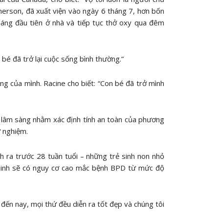
merson, đã xuất viện vào ngày 6 tháng 7, hơn bốn
háng đầu tiên ở nhà và tiếp tục thở oxy qua đêm
 bé đã trở lại cuộc sống bình thường.”
g của mình. Racine cho biết: “Con bé đã trở mình
 lâm sàng nhằm xác định tính an toàn của phương
ử nghiệm.
nh ra trước 28 tuần tuổi – những trẻ sinh non nhỏ
ơ sinh sẽ có nguy cơ cao mắc bệnh BPD từ mức độ
đến nay, mọi thứ đều diễn ra tốt đẹp và chúng tôi