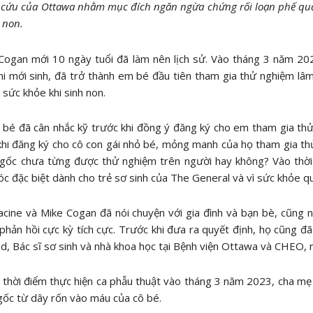
cứu của Ottawa nhằm mục đích ngăn ngừa chứng rối loạn phế quả
h non.
ogan mới 10 ngày tuổi đã làm nên lịch sử. Vào tháng 3 năm 202
i mới sinh, đã trở thành em bé đầu tiên tham gia thử nghiệm lâ
 sức khỏe khi sinh non.
bé đã cân nhắc kỹ trước khi đồng ý đăng ký cho em tham gia thử
khi đăng ký cho cô con gái nhỏ bé, mỏng manh của họ tham gia t
 gốc chưa từng được thử nghiệm trên người hay không? Vào thờ
c đặc biệt dành cho trẻ sơ sinh của The General và vì sức khỏe 
Racine và Mike Cogan đã nói chuyện với gia đình và bạn bè, cũn
phản hồi cực kỳ tích cực. Trước khi đưa ra quyết định, họ cũng đã
, Bác sĩ sơ sinh và nhà khoa học tại Bệnh viện Ottawa và CHEO, 
 thời điểm thực hiện ca phẫu thuật vào tháng 3 năm 2023, cha mẹ 
ốc từ dây rốn vào máu của cô bé.