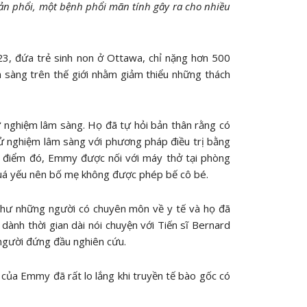
n phổi, một bệnh phổi mãn tính gây ra cho nhiều
3, đứa trẻ sinh non ở Ottawa, chỉ nặng hơn 500
m sàng trên thế giới nhằm giảm thiểu những thách
 nghiệm lâm sàng. Họ đã tự hỏi bản thân rằng có
hử nghiệm lâm sàng với phương pháp điều trị bằng
i điểm đó, Emmy được nối với máy thở tại phòng
quá yếu nên bố mẹ không được phép bế cô bé.
g như những người có chuyên môn về y tế và họ đã
 dành thời gian dài nói chuyện với Tiến sĩ Bernard
người đứng đầu nghiên cứu.
của Emmy đã rất lo lắng khi truyền tế bào gốc có