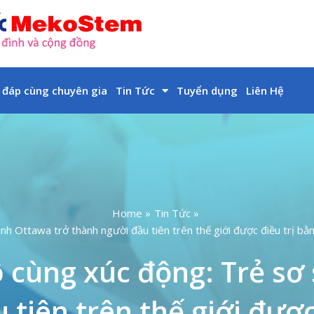
 đáp cùng chuyên gia
Tin Tức
Tuyển dụng
Liên Hệ
Home
Tin Tức
nh Ottawa trở thành người đầu tiên trên thế giới được điều trị b
 cùng xúc động: Trẻ sơ 
tiên trên thế giới được