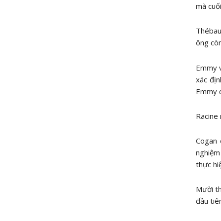
mà cuối
Thébaud
ông còn
Emmy và
xác địn
Emmy có
Racine 
Cogan c
nghiệm 
thực hi
Mười th
đầu tiê