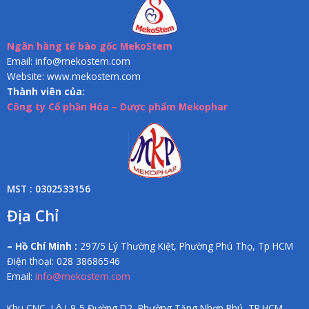
Ngân hàng tế bào gốc MekoStem
Email: info@mekostem.com
Website: www.mekostem.com
Thành viên của:
Công ty Cổ phần Hóa – Dược phẩm Mekophar
MST : 0302533156
Địa Chỉ
– Hồ Chí Minh :
297/5 Lý Thường Kiệt, Phường Phú Thọ, Tp HCM
Điện thoại: 028 38686546
Email:
info@mekostem.com
Khu CNC, Lô I-9-5 Đường D2, Phường Tăng Nhơn Phú, TP.HCM