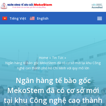
Skip
to
content
M
Tiếng Việt
English
Home
Tin Tức
Ngân hàng tế bào gốc MekoStem đã có cơ sở mới tại khu Công
nghệ cao thành phố Hồ Chí Minh với quy mô lớn
Ngân hàng tế bào gốc
MekoStem đã có cơ sở mới
tại khu Công nghệ cao thành