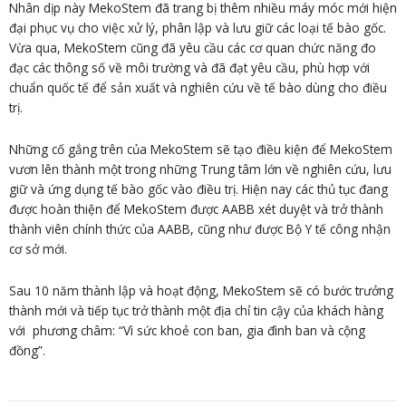
Nhân dịp này MekoStem đã trang bị thêm nhiều máy móc mới hiện
đại phục vụ cho việc xử lý, phân lập và lưu giữ các loại tế bào gốc.
Vừa qua, MekoStem cũng đã yêu cầu các cơ quan chức năng đo
đạc các thông số về môi trường và đã đạt yêu cầu, phù hợp với
chuẩn quốc tế để sản xuất và nghiên cứu về tế bào dùng cho điều
trị.
Những cố gắng trên của MekoStem sẽ tạo điều kiện để MekoStem
vươn lên thành một trong những Trung tâm lớn về nghiên cứu, lưu
giữ và ứng dụng tế bào gốc vào điều trị. Hiện nay các thủ tục đang
được hoàn thiện để MekoStem được AABB xét duyệt và trở thành
thành viên chính thức của AABB, cũng như được Bộ Y tế công nhận
cơ sở mới.
Sau 10 năm thành lập và hoạt động, MekoStem sẽ có bước trưởng
thành mới và tiếp tục trở thành một địa chỉ tin cậy của khách hàng
với phương châm: “Vì sức khoẻ con ban, gia đình ban và cộng
đồng”.