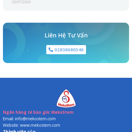
20/07/2026
Liên Hệ Tư Vấn
02838686546
Ngân hàng tế bào gốc MekoStem
Email: info@mekostem.com
Website: www.mekostem.com
Thành viên của: