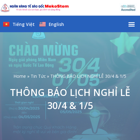
Skip
to
content
M
Tiếng Việt
English
Home
Tin Tức
THÔNG BÁO LỊCH NGHỈ LỄ 30/4 & 1/5
THÔNG BÁO LỊCH NGHỈ LỄ
30/4 & 1/5