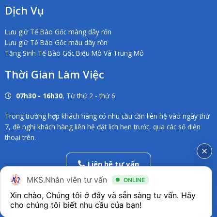
Dịch Vụ
Lưu giữ Tế Bào Gốc màng dây rốn
Lưu giữ Tế Bào Gốc máu dây rốn
Tăng Sinh Tế Bào Gốc Biểu Mô Và Trung Mô
Thời Gian Làm Việc
07h30 - 16h30
, Từ thứ 2 - thứ 6
Trong trường hợp khách hàng có nhu cầu cần liên hệ vào ngày thứ
7, đề nghị khách hàng liên hệ đặt lịch hẹn trước, qua các số điện
thoại trên.
Liên hệ tư vấn
02838686546
MKS.Nhân viên tư vấn
ONLINE
Xin chào, Chúng tôi ở đây và sẵn sàng tư vấn. Hãy 
F
T
Y
a
w
o